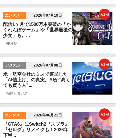
NEW!
エンタメ
2026年07月19日
配信1ヶ月で1500万本突破の「か
くれんぼゲーム」や「世界最後の
少女」も。...
卯月鮎
NEW!
デジタル
2026年07月08日
米・航空会社のミスで露呈した
「AI値上げ」の真実。AIが”高く
ても買う人”...
福原たまねぎ
NEW!
エンタメ
2026年06月21日
『GTA6』にSwitch2『スプラ』
『ゼルダ』リメイクも！2026年
下半...