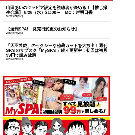
山田あいのグラビア設定を視聴者が決める！【推し撮
生会議】 8/26（水）21:00～ MC：岸明日香
2026年07月29日
【週刊SPA! 発売日変更のお知らせ】
2026年07月28日
「天羽希純」のセクシーな秘蔵カットを大放出！週刊
SPA!のサブスク「MySPA!」続々更新中！初回は初月
99円で読み放題
2026年07月03日