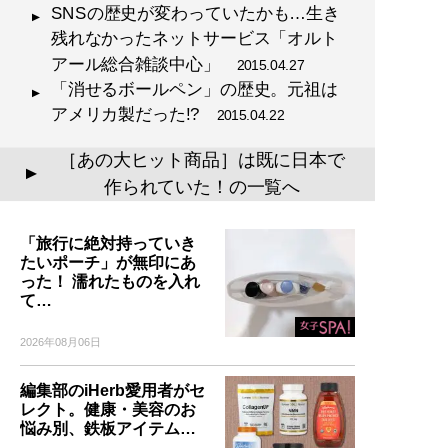
SNSの歴史が変わっていたかも…生き
残れなかったネットサービス「オルト
アール総合雑談中心」
2015.04.27
「消せるボールペン」の歴史。元祖は
アメリカ製だった!?
2015.04.22
［あの大ヒット商品］は既に日本で
▲
作られていた！の一覧へ
「旅行に絶対持っていき
たいポーチ」が無印にあ
った！ 濡れたものを入れ
て…
2026年08月06日
編集部のiHerb愛用者がセ
レクト。健康・美容のお
悩み別、鉄板アイテム…