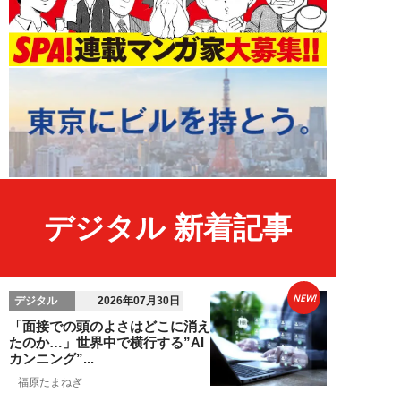
デジタル 新着記事
NEW!
デジタル
2026年07月30日
「面接での頭のよさはどこに消え
たのか…」世界中で横行する”AI
カンニング”...
福原たまねぎ