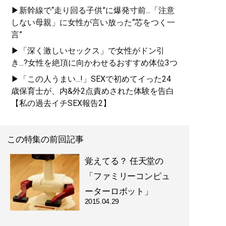
▶新幹線で“走り回る子供”に爆発寸前...「注意
しない母親」に女性が言い放った“芯をつく一
言”
▶「深く激しいセックス」で女性がドン引
き...?女性を絶頂に向かわせるおすすめ体位3つ
▶「この人うまい...!」SEXで初めてイった24
歳保育士が、内&外2点責めされた体験を告白
【私の過去イチSEX報告2】
この特集の前回記事
覚えてる？ 任天堂の
「ファミリーコンピュ
ーターロボット」
2015.04.29