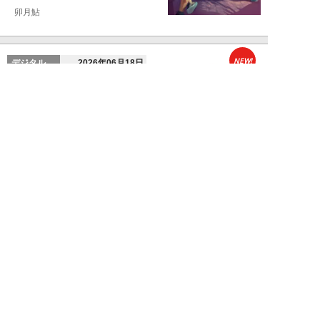
卯月鮎
NEW!
デジタル
2026年06月18日
AIに作らせた資料が“ちっとも頭
に入らない”のはなぜ？米名門大
学がAIを「...
福原たまねぎ
新着記事をもっと見る
▲
PAGE TOP