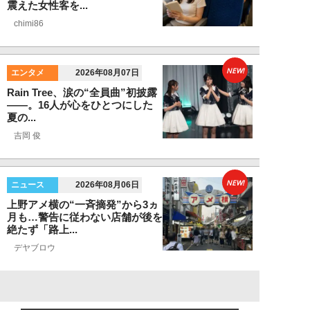
震えた女性客を...
chimi86
NEW!
エンタメ
2026年08月07日
Rain Tree、涙の“全員曲”初披露
――。16人が心をひとつにした
夏の...
吉岡 俊
NEW!
ニュース
2026年08月06日
上野アメ横の“一斉摘発”から3ヵ
月も…警告に従わない店舗が後を
絶たず「路上...
デヤブロウ