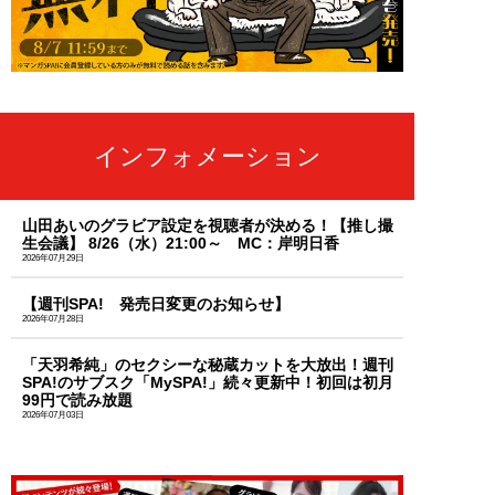
インフォメーション
山田あいのグラビア設定を視聴者が決める！【推し撮
生会議】 8/26（水）21:00～ MC：岸明日香
2026年07月29日
【週刊SPA! 発売日変更のお知らせ】
2026年07月28日
「天羽希純」のセクシーな秘蔵カットを大放出！週刊
SPA!のサブスク「MySPA!」続々更新中！初回は初月
99円で読み放題
2026年07月03日