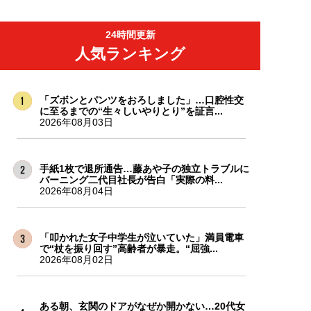
24時間更新
人気ランキング
「ズボンとパンツをおろしました」…口腔性交
に至るまでの“生々しいやりとり”を証言...
2026年08月03日
手紙1枚で退所通告…藤あや子の独立トラブルに
バーニング二代目社長が告白「実際の料...
2026年08月04日
「叩かれた女子中学生が泣いていた」満員電車
で“杖を振り回す”高齢者が暴走。“屈強...
2026年08月02日
ある朝、玄関のドアがなぜか開かない…20代女