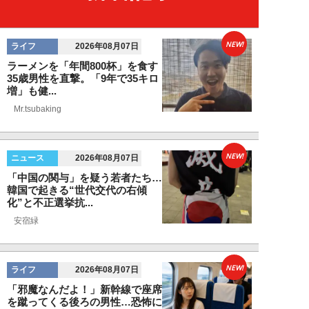
NEW!
ライフ
2026年08月07日
ラーメンを「年間800杯」を食す
35歳男性を直撃。「9年で35キロ
増」も健...
Mr.tsubaking
NEW!
ニュース
2026年08月07日
「中国の関与」を疑う若者たち…
韓国で起きる“世代交代の右傾
化”と不正選挙抗...
安宿緑
NEW!
ライフ
2026年08月07日
「邪魔なんだよ！」新幹線で座席
を蹴ってくる後ろの男性…恐怖に