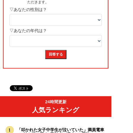
24時間更新
人気ランキング
「叩かれた女子中学生が泣いていた」満員電車