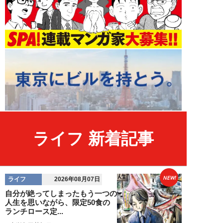
ライフ 新着記事
NEW!
ライフ
2026年08月07日
自分が絶ってしまったもう一つの
人生を思いながら、限定50食の
ランチロース定...