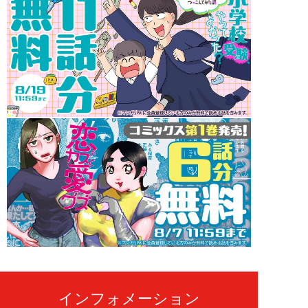
インフォメーション