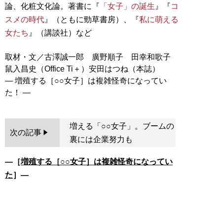
論、化粧文化論。著書に『
「女子」の誕生
』『
コ
スメの時代
』（ともに勁草書房）、『
私に萌える
女たち
』（講談社）など
取材・文／古澤誠一郎 廣野順子 田幸和歌子
鼠入昌史（Office Ti＋）安田はつね（本誌）
― 増殖する［○○女子］は複雑怪奇になってい
増える「○○女子」。ブームの
次の記事
裏には企業努力も
―［
増殖する［○○女子］は複雑怪奇になってい
た
］―