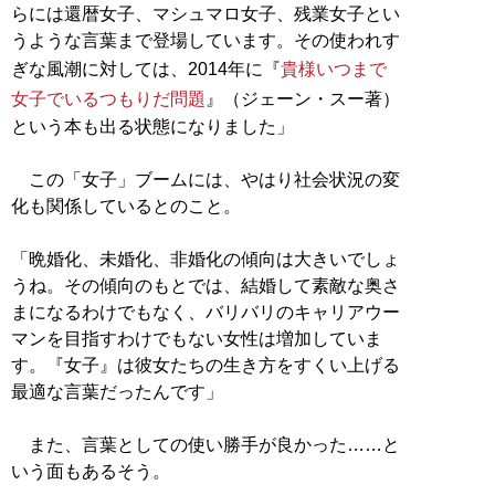
らには還暦女子、マシュマロ女子、残業女子とい
うような言葉まで登場しています。その使われす
ぎな風潮に対しては、2014年に『
貴様いつまで
女子でいるつもりだ問題
』（ジェーン・スー著）
という本も出る状態になりました」
この「女子」ブームには、やはり社会状況の変
化も関係しているとのこと。
「晩婚化、未婚化、非婚化の傾向は大きいでしょ
うね。その傾向のもとでは、結婚して素敵な奥さ
まになるわけでもなく、バリバリのキャリアウー
マンを目指すわけでもない女性は増加していま
す。『女子』は彼女たちの生き方をすくい上げる
最適な言葉だったんです」
また、言葉としての使い勝手が良かった……と
いう面もあるそう。