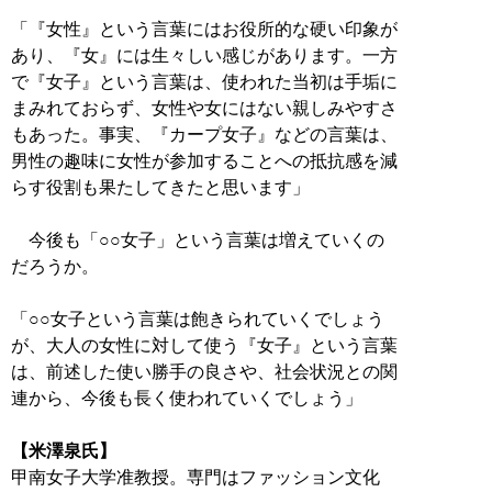
「『女性』という言葉にはお役所的な硬い印象が
あり、『女』には生々しい感じがあります。一方
で『女子』という言葉は、使われた当初は手垢に
まみれておらず、女性や女にはない親しみやすさ
もあった。事実、『カープ女子』などの言葉は、
男性の趣味に女性が参加することへの抵抗感を減
らす役割も果たしてきたと思います」
今後も「○○女子」という言葉は増えていくの
だろうか。
「○○女子という言葉は飽きられていくでしょう
が、大人の女性に対して使う『女子』という言葉
は、前述した使い勝手の良さや、社会状況との関
連から、今後も長く使われていくでしょう」
【米澤泉氏】
甲南女子大学准教授。専門はファッション文化