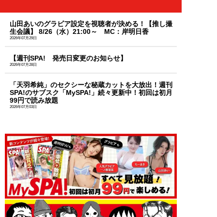
山田あいのグラビア設定を視聴者が決める！【推し撮
生会議】 8/26（水）21:00～ MC：岸明日香
2026年07月29日
【週刊SPA! 発売日変更のお知らせ】
2026年07月28日
「天羽希純」のセクシーな秘蔵カットを大放出！週刊
SPA!のサブスク「MySPA!」続々更新中！初回は初月
99円で読み放題
2026年07月03日