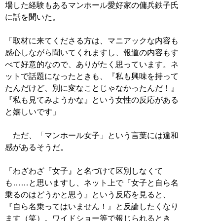
場した経験もあるマンホール愛好家の傭兵鉄子氏
に話を聞いた。
「取材に来てくださる方は、マニアックな内容も
感心しながら聞いてくれますし、報道の内容もす
べて好意的なので、ありがたく思っています。ネ
ットで話題になったときも、『私も興味を持って
たんだけど、別に変なことじゃなかったんだ！』
『私も見てみようかな』という女性の反応がある
と嬉しいです」
ただ、「マンホール女子」という言葉には違和
感があるそうだ。
「わざわざ『女子』と名づけて区別しなくて
も……と思いますし、ネット上で『女子と自ら名
乗るのはどうかと思う』という反応を見ると、
『自ら名乗ってはいません！』と反論したくなり
ます（笑）。ワイドショー等で報じられるとき