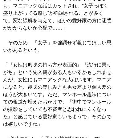
も、マニアックな話はカットされ、“女子っぽく
盛り上がってる感じ”が強調されることが多く
て。変な誤解を与えて、ほかの愛好家の方に迷惑
がかからないか心配で……」
そのため、「女子」を強調せず報じてほしい思
いがあるという。
「『女性は興味の持ち方が表面的』『流行に乗り
がち』という先入観がある人もいるかもしれませ
んが、女性にもマニアックな人はいます。マニア
になると、趣味の楽しみ方も男女差より個人差の
ほうが大きいです。ただ、マンホール趣味につい
ての報道が増えたおかげで、『街中でマンホール
の撮影をしていても不審者と思われにくくなっ
た』と感じている愛好家もいるようで、その点で
は嬉しいですね」