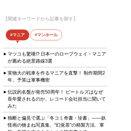
【関連キーワードから記事を探す】
マニア
マンホール
マツコも驚嘆!? 日本一のロープウェイ・マニア
が薦める絶景路線3選
実物大の戦車を作るマニアを直撃！ 制作期間2
年、予算は軍事機密
伝説的名盤が発売50周年！ ビートルズはなぜ
長年愛されるのか、レコード会社担当に聞いて
みた
独断と偏見で選ぶ「冬コミ奇書・珍書」――妖
怪画の物まね写真集、“幻覚茶”の精製方法、軍