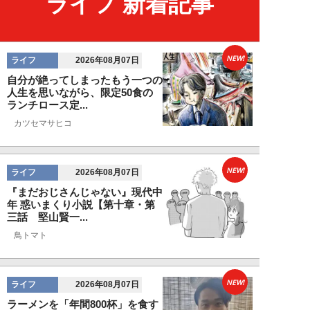
ライフ 新着記事
NEW!
ライフ
2026年08月07日
自分が絶ってしまったもう一つの
人生を思いながら、限定50食の
ランチロース定...
カツセマサヒコ
NEW!
ライフ
2026年08月07日
『まだおじさんじゃない』現代中
年 惑いまくり小説【第十章・第
三話 堅山賢一...
鳥トマト
NEW!
ライフ
2026年08月07日
ラーメンを「年間800杯」を食す