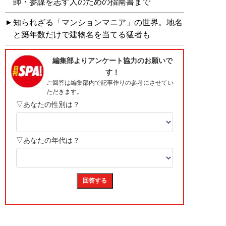
師・参謀を志す人のための指南書まで
知られざる「マンションマニア」の世界。地名
と築年数だけで建物名を当てる猛者も