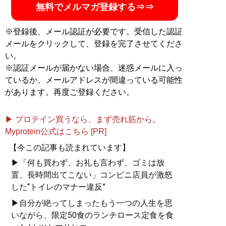
無料でメルマガ登録する⇒⇒
※登録後、メール認証が必要です。受信した認証
メールをクリックして、登録を完了させてくださ
い。
※認証メールが届かない場合、迷惑メールに入っ
ているか、メールアドレスが間違っている可能性
があります。再度ご登録ください。
▶ プロテイン買うなら、まず売れ筋から。
Myprotein公式はこちら [PR]
【今この記事も読まれています】
▶「何も買わず、お礼も言わず、ゴミは放
置、長時間出てこない」コンビニ店員が激怒
した“トイレのマナー違反”
▶自分が絶ってしまったもう一つの人生を思
いながら、限定50食のランチロース定食を食