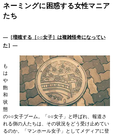
ネーミングに困惑する女性マニア
たち
―［
増殖する［○○女子］は複雑怪奇になってい
た
］―
も
は
や
飽
和
状
態
の○○女子ブーム。「○○女子」と呼ばれ、報道さ
れる側の人たちは、その状況をどう受け止めてい
るのか。「マンホール女子」としてメディアに登