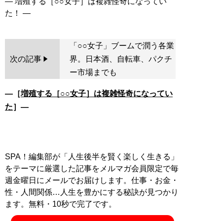
― 増殖する［○○女子］は複雑怪奇になってい
「○○女子」ブームで潤う各業
次の記事
界。日本酒、自転車、パクチ
ー市場までも
―［
増殖する［○○女子］は複雑怪奇になってい
た
］―
SPA！編集部が「人生後半を賢く楽しく生きる」
をテーマに厳選した記事をメルマガ会員限定で毎
週金曜日にメールでお届けします。仕事・お金・
性・人間関係…人生を豊かにする秘訣が見つかり
ます。無料・10秒で完了です。