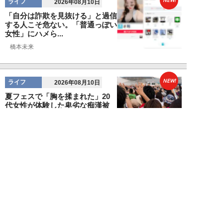
NEW!
ライフ
2026年08月10日
「自分は詐欺を見抜ける」と過信
する人こそ危ない。「普通っぽい
女性」にハメら...
橋本未来
NEW!
ライフ
2026年08月10日
夏フェスで「胸を揉まれた」20
代女性が体験した卑劣な痴漢被
害。助けてくれた...
高橋マナブ
NEW!
ライフ
2026年08月10日
新幹線の指定席を「渡り歩く」
50代男性。疑念を抱いた乗客が
車掌にチクった結...
佐藤俊治