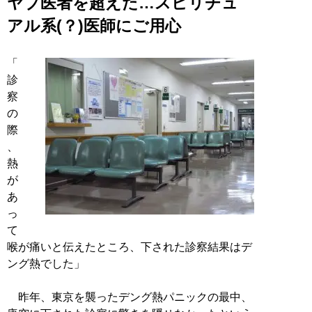
ヤブ医者を超えた…スピリチュ
アル系(？)医師にご用心
「
診
察
の
際
、
熱
が
あ
っ
て
喉が痛いと伝えたところ、下された診察結果はデ
ング熱でした」
昨年、東京を襲ったデング熱パニックの最中、