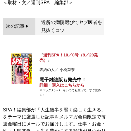
近所の病院選びでヤブ医者を
次の記事
見抜くコツ
週刊SPA！10／6号（9／29発
『
売）
』
表紙の人／ 小松菜奈
電子雑誌版も発売中！
詳細・購入はこちらから
※バックナンバーもいつでも買って、すぐ読め
る！
SPA！編集部が「人生後半を賢く楽しく生きる」
をテーマに厳選した記事をメルマガ会員限定で毎
週金曜日にメールでお届けします。仕事・お金・
性・人間関係…人生を豊かにする秘訣が見つかり