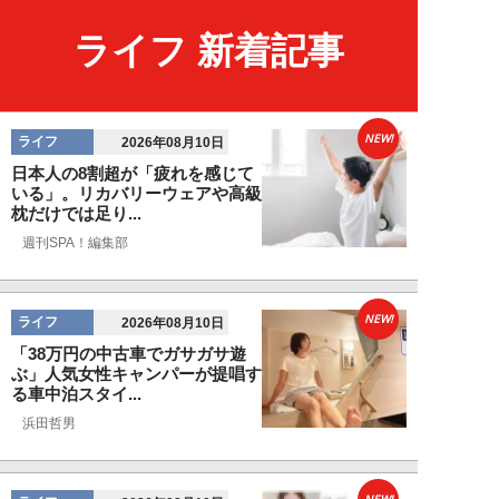
ライフ 新着記事
NEW!
ライフ
2026年08月10日
日本人の8割超が「疲れを感じて
いる」。リカバリーウェアや高級
枕だけでは足り...
週刊SPA！編集部
NEW!
ライフ
2026年08月10日
「38万円の中古車でガサガサ遊
ぶ」人気女性キャンパーが提唱す
る車中泊スタイ...
浜田哲男