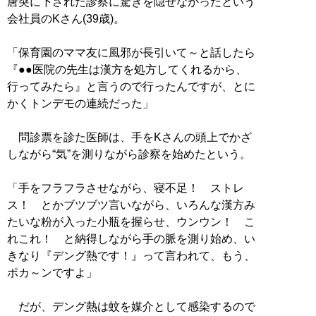
唐突に下された診察に驚きを隠せなかったという
会社員のKさん(39歳)。
「保育園のママ友に風邪が長引いて～と話したら
『●●医院の先生は漢方を処方してくれるから、
行ってみたら』と言うので行ったんですが、とに
かくトンデモの連続だった」
問診票を診た医師は、手をKさんの頭上でかざ
しながら“気”を測りながら診察を始めたという。
「手をフラフラさせながら、寝不足！ ストレ
ス！ とかブツブツ言いながら、いろんな漢方み
たいな粉が入った小瓶を握らせ、ウンウン！ こ
れこれ！ と納得しながら手の脈を測り始め、い
きなり『デング熱です！』って言われて、もう、
ポカ～ンですよ」
だが、デング熱は蚊を媒介として感染するので