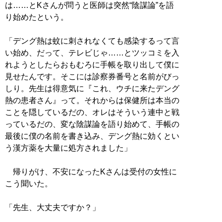
は……とKさんが問うと医師は突然“陰謀論”を語
り始めたという。
「デング熱は蚊に刺されなくても感染するって言
い始め、だって、テレビじゃ……とツッコミを入
れようとしたらおもむろに手帳を取り出して僕に
見せたんです。そこには診察券番号と名前がびっ
しり。先生は得意気に『これ、ウチに来たデング
熱の患者さん』って。それからは保健所は本当の
ことを隠しているだの、オレはそういう連中と戦
っているだの、変な陰謀論を語り始めて、手帳の
最後に僕の名前を書き込み、デング熱に効くとい
う漢方薬を大量に処方されました」
帰りがけ、不安になったKさんは受付の女性に
こう聞いた。
「先生、大丈夫ですか？」