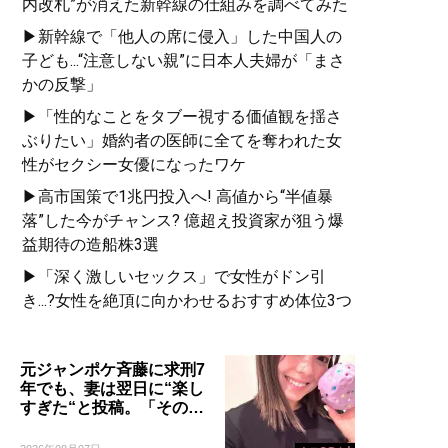
内改札”が消えた新幹線の仕組みを調べてみた
▶新幹線で「他人の席に侵入」した中国人の
子ども...“注意しない親”に日本人夫婦が「まさ
かの反撃」
▶「性的なことをタブー視する価値観を揺さ
ぶりたい」婚約者の医師に全てを奪われた女
性がセクシー女優になったワケ
▶高市国策で1兆円投入へ! 高値から“半値暴
落”した今がチャンス? 億超え投資家が狙う爆
益期待の造船株3選
▶「深く激しいセックス」で女性がドン引
き...?女性を絶頂に向かわせるおすすめ体位3つ
元ジャンポケ斉藤に求刑7
年でも、妻は翌日に“楽し
すぎた“と投稿。「その…