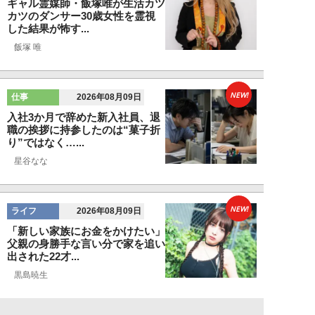
ギャル霊媒師・飯塚唯が生活カツ
カツのダンサー30歳女性を霊視
した結果が怖す...
飯塚 唯
NEW!
仕事
2026年08月09日
入社3か月で辞めた新入社員、退
職の挨拶に持参したのは“菓子折
り”ではなく…...
星谷なな
NEW!
ライフ
2026年08月09日
「新しい家族にお金をかけたい」
父親の身勝手な言い分で家を追い
出された22才...
黒島暁生