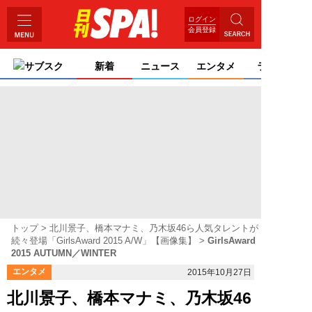
ログイン
会員登録
サブスク
新着
ニュース
エンタメ
ライフ
トップ
北川景子、橋本マナミ、乃木坂46ら人気タレントが
続々登場「GirlsAward 2015 A/W」【画像集】
GirlsAward
2015 AUTUMN／WINTER
エンタメ
2015年10月27日
北川景子、橋本マナミ、乃木坂46