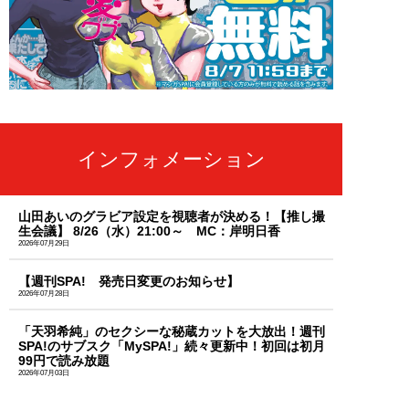
インフォメーション
山田あいのグラビア設定を視聴者が決める！【推し撮
生会議】 8/26（水）21:00～ MC：岸明日香
2026年07月29日
【週刊SPA! 発売日変更のお知らせ】
2026年07月28日
「天羽希純」のセクシーな秘蔵カットを大放出！週刊
SPA!のサブスク「MySPA!」続々更新中！初回は初月
99円で読み放題
2026年07月03日