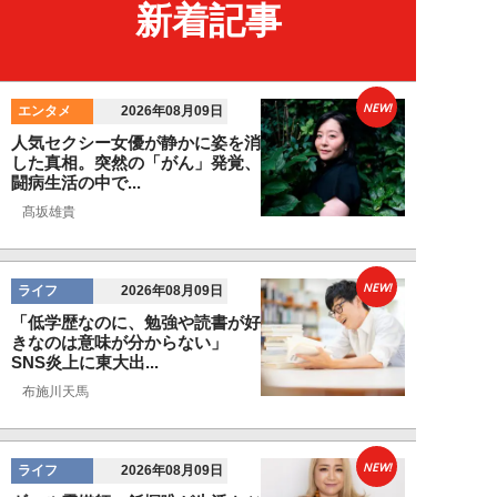
新着記事
NEW!
エンタメ
2026年08月09日
人気セクシー女優が静かに姿を消
した真相。突然の「がん」発覚、
闘病生活の中で...
髙坂雄貴
NEW!
ライフ
2026年08月09日
「低学歴なのに、勉強や読書が好
きなのは意味が分からない」
SNS炎上に東大出...
布施川天馬
NEW!
ライフ
2026年08月09日