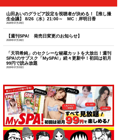
山田あいのグラビア設定を視聴者が決める！【推し撮
生会議】 8/26（水）21:00～ MC：岸明日香
2026年07月29日
【週刊SPA! 発売日変更のお知らせ】
2026年07月28日
「天羽希純」のセクシーな秘蔵カットを大放出！週刊
SPA!のサブスク「MySPA!」続々更新中！初回は初月
99円で読み放題
2026年07月03日