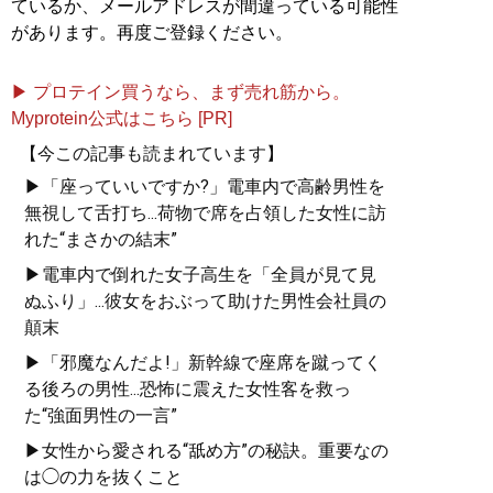
ているか、メールアドレスが間違っている可能性
があります。再度ご登録ください。
▶ プロテイン買うなら、まず売れ筋から。
Myprotein公式はこちら [PR]
【今この記事も読まれています】
▶「座っていいですか?」電車内で高齢男性を
無視して舌打ち...荷物で席を占領した女性に訪
れた“まさかの結末”
▶電車内で倒れた女子高生を「全員が見て見
ぬふり」...彼女をおぶって助けた男性会社員の
顛末
▶「邪魔なんだよ!」新幹線で座席を蹴ってく
る後ろの男性...恐怖に震えた女性客を救っ
た“強面男性の一言”
▶女性から愛される“舐め方”の秘訣。重要なの
は◯の力を抜くこと