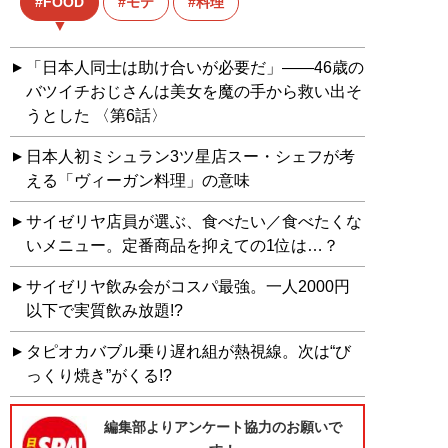
FOOD
モテ
料理
「日本人同士は助け合いが必要だ」――46歳の
バツイチおじさんは美女を魔の手から救い出そ
うとした 〈第6話〉
日本人初ミシュラン3ツ星店スー・シェフが考
える「ヴィーガン料理」の意味
サイゼリヤ店員が選ぶ、食べたい／食べたくな
いメニュー。定番商品を抑えての1位は…？
サイゼリヤ飲み会がコスパ最強。一人2000円
以下で実質飲み放題!?
タピオカバブル乗り遅れ組が熱視線。次は“び
っくり焼き”がくる!?