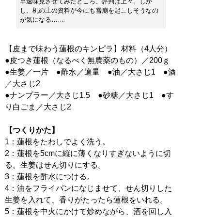
早速味見させてみたところ、評判は上々。しか
し、机の上の資料が今にも雪崩を起こしそうなの
が気になる……
【皮まで味わう蓮根のキンピラ】材料（4人分）
●皮つき蓮根（なるべく無農薬のもの）／200ｇ
●生姜／一片 ●酢水／適量 ●油／大さじ1 ●酒
／大さじ2
●ナンプラー／大さじ1.5 ●砂糖／大さじ1 ●す
り白ごま／大さじ2
【つくりかた】
1：蓮根をたわしでよく洗う。
2：蓮根を5cmに縦に薄くなりすぎないように切
る。生姜はせん切りにする。
3：蓮根を酢水につける。
4：油をフライパンになじませて、せん切りした
生姜を入れて、香りがたったら蓮根をいれる。
5：蓮根を中火にかけて炒めながら、酒を回し入