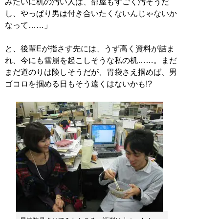
みたいに机の汚い人は、部屋もすごく汚そうだ
し、やっぱり男は付き合いたくないんじゃないか
なって……」
と、後輩Eが指さす先には、うず高く資料が詰ま
れ、今にも雪崩を起こしそうな私の机……。まだ
まだ道のりは険しそうだが、胃袋さえ掴めば、男
ゴコロを掴める日もそう遠くはないかも!?