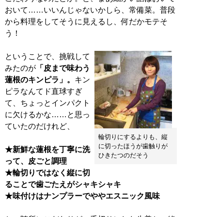
おいて……いいんじゃないかしら、常備菜。普段
から料理をしてそうに見えるし、何だかモテそ
う！
ということで、挑戦して
みたのが
「皮まで味わう
蓮根のキンピラ」。
キン
ピラなんてド直球すぎ
て、ちょっとインパクト
に欠けるかな……と思っ
ていたのだけれど、
輪切りにするよりも、縦
に切ったほうが歯触りが
★新鮮な蓮根を丁寧に洗
ひきたつのだそう
って、皮ごと調理
★輪切りではなく縦に切
ることで歯ごたえがシャキシャキ
★味付けはナンプラーでややエスニック風味