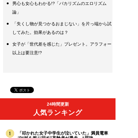
男心も女心もわかる!?「バカリズムのエロリズム
論」
「失くし物が見つかるおまじない」を片っ端から試
してみた。効果があるのは？
女子が「世代差を感じた」プレゼント。アラフォー
以上は要注意!?
24時間更新
人気ランキング
「叩かれた女子中学生が泣いていた」満員電車
で“杖を振り回す”高齢者が暴走。“屈強...