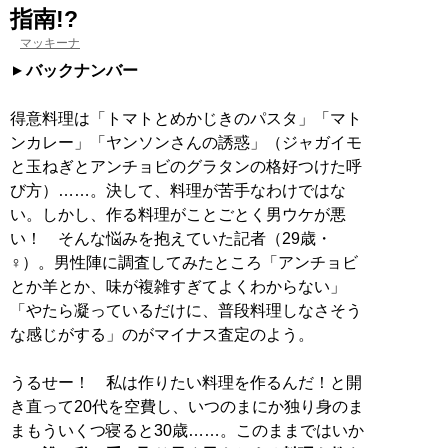
指南!?
マッキーナ
バックナンバー
得意料理は「トマトとめかじきのパスタ」「マト
ンカレー」「ヤンソンさんの誘惑」（ジャガイモ
と玉ねぎとアンチョビのグラタンの格好つけた呼
び方）……。決して、料理が苦手なわけではな
い。しかし、作る料理がことごとく男ウケが悪
い！ そんな悩みを抱えていた記者（29歳・
♀）。男性陣に調査してみたところ「アンチョビ
とか羊とか、味が複雑すぎてよくわからない」
「やたら凝っているだけに、普段料理しなさそう
な感じがする」のがマイナス査定のよう。
うるせー！ 私は作りたい料理を作るんだ！と開
き直って20代を空費し、いつのまにか独り身のま
まもういくつ寝ると30歳……。このままではいか