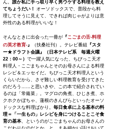
ん。
誰か私に手っ取り早く男ウケする料理を教え
てちょうだい！
オーソドックスで、普段から料
理してそうに見えて、できれば肉じゃがよりは意
外性のある料理がいいな！
そんなときに出会った一冊が
『
こごまの舌‐料理
の英才教育‐
』
（扶桑社刊）。テレビ番組
『スタ
ー★ドラフト会議』（日本テレビ系 毎週火曜
22：00～）
で一躍人気になった、ちびっこ天才
料理人・こごまちゃんとそのお母さんによる料理
レシピ＆エッセイだ。ちびっこ天才料理人という
くらいだから、さぞ難しい料理教育を受けてきた
のだろう……と思いきや、この本で紹介されてい
るのは「常備菜」。マグロの角煮、ひじき煮、ホ
クホクかぼちゃ、蓮根のきんぴらといったオーソ
ドックスな料理ばかり。
毎日食卓に上る基本の料
理＝「一生もの」レシピを身につけることこそ食
育の基本
、というのがこごまちゃんのお母さんの
こだわりなのだとか。と、まあ細かい話はおいて