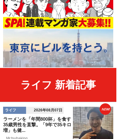
ライフ 新着記事
NEW!
ライフ
2026年08月07日
ラーメンを「年間800杯」を食す
35歳男性を直撃。「9年で35キロ
増」も健...
Mr.tsubaking