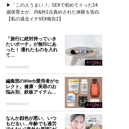
▶「この人うまい...!」SEXで初めてイった24
歳保育士が、内&外2点責めされた体験を告白
【私の過去イチSEX報告2】
「旅行に絶対持っていき
たいポーチ」が無印にあ
った！ 濡れたものを入れ
て…
2026年08月06日
編集部のiHerb愛用者がセ
レクト。健康・美容のお
悩み別、鉄板アイテム…
2026年06月22日
なんか顔色が悪い、いつ
もだるい…年齢でも過労