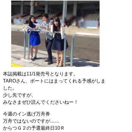
本誌掲載は11/1発売号となります。
TAROさん、ボートにはまってくれる予感がしま
した。
少し先ですが、
みなさまぜひ読んでくださいねー！
今週のイン逃げ万舟券
万舟ではないのですが……
からつＧ２の予選最終日10Ｒ