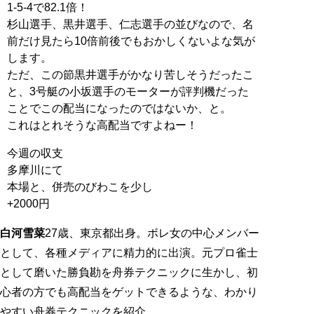
1-5-4で82.1倍！
杉山選手、黒井選手、仁志選手の並びなので、名
前だけ見たら10倍前後でもおかしくないよな気が
します。
ただ、この節黒井選手がかなり苦しそうだったこ
と、3号艇の小坂選手のモーターが評判機だった
ことでこの配当になったのではないか、と。
これはとれそうな高配当ですよねー！
今週の収支
多摩川にて
本場と、併売のびわこを少し
+2000円
白河雪菜
27歳、東京都出身。ボレ女の中心メンバー
として、各種メディアに精力的に出演。元プロ雀士
として磨いた勝負勘を舟券テクニックに生かし、初
心者の方でも高配当をゲットできるような、わかり
やすい舟券テクニックを紹介