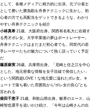
として、各種メディアに精力的に出演。元プロ雀士
として磨いた勝負勘を舟券テクニックに生かし、初
心者の方でも高配当をゲットできるような、わかり
やすい舟券テクニックを紹介
小林真希
21歳、大阪府出身。関西有名私大に在籍す
る秀才ボレ女。大学卒業後の夢はボートレーサー。
舟券テクニックはまだまだ初心者でも、同世代の若
手レーサーたちの魅力について熱く語っていく予定
だ
篠原麻実
26歳、兵庫県出身。「尼崎と住之江を中心
とした、地元密着な情報を女子目線で発信したい」
という関西超LOVE！な地元愛に溢れたボレ女。キ
ュートで落ち着いた雰囲気から“ボレ女の良心”とも
言われる
柴田千恵子
21歳、和歌山県出身。艇界のエース、山
崎智也選手を追いかけ続け、「今年は山崎さんの出