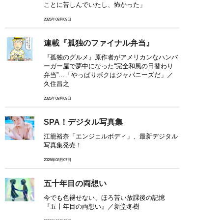
ことに苦しんでいたし、怖かった」
2026年08月09日
連載『孤独のファイナル弁当』
『孤独のグルメ』原作者がアメリカンなハンバ
ーガー屋で夢中になった“完全和風の日替わり
弁当”…「やっぱりボクはジャパニーズだ」／
久住昌之
2026年08月09日
SPA！デジタル写真集
江籠裕奈「エンジェルボディ」、最新デジタル
写真集発売！
2026年08月07日
五十年目の両想い
今でも色褪せない、ほろ苦い放課後の記憶
『五十年目の両想い』／新堂冬樹