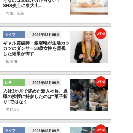
きなのは意味が分からない」
SNS炎上に東大出...
布施川天馬
NEW!
ライフ
2026年08月09日
ギャル霊媒師・飯塚唯が生活カツ
カツのダンサー30歳女性を霊視
した結果が怖す...
飯塚 唯
NEW!
仕事
2026年08月09日
入社3か月で辞めた新入社員、退
職の挨拶に持参したのは“菓子折
り”ではなく…...
星谷なな
NEW!
ライフ
2026年08月09日