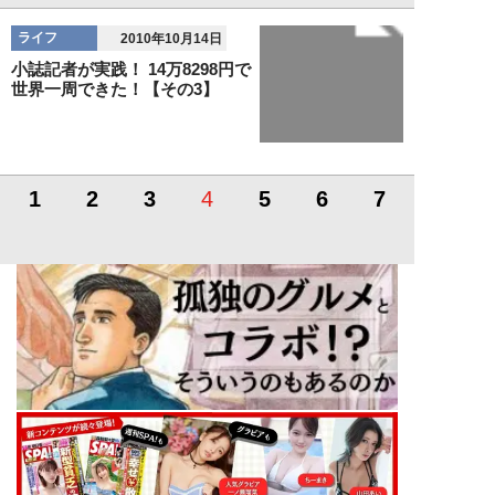
ライフ
2010年10月14日
小誌記者が実践！ 14万8298円で
世界一周できた！【その3】
1
2
3
4
5
6
7