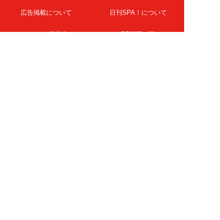
広告掲載について
日刊SPA！について
ニュース提供先
PR記事一覧
ライター・執筆者募集
プライバシーポリシー
Cookie使用について
著作権について
運営会社
記事使用について
お問い合わせ
よくある質問
扶桑社Webメディア
女子SPA！
天然生活
ESSE ONLINE