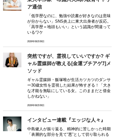
ア通信
「低学歴なのに、勉強や読書が好きなのは意味
が分からない」SNS炎上に東大出身者が反応。
「高学歴＝地頭もいい」という認識が間違って
いるワケ
2026年08月09日
突然ですが、霊視していいですか? ギ
ャル霊媒師が教える[金運ブチアゲ⤴]メ
ソッド
ギャル霊媒師・飯塚唯が生活カツカツのダンサ
ー30歳女性を霊視した結果が怖すぎる！「大き
な才能を無駄にしている女。このままだと借金
しかねない」
2026年08月09日
インタビュー連載『エッジな人々』
中島健人が振り返る、精神的に苦しかった時期
「表層的な部分を見て“悪”として切り取られる