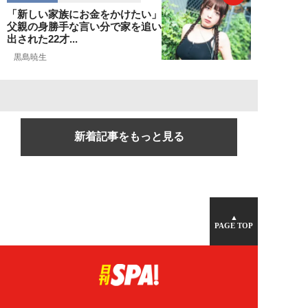
「新しい家族にお金をかけたい」
父親の身勝手な言い分で家を追い
出された22才...
黒島暁生
新着記事をもっと見る
▲
PAGE TOP