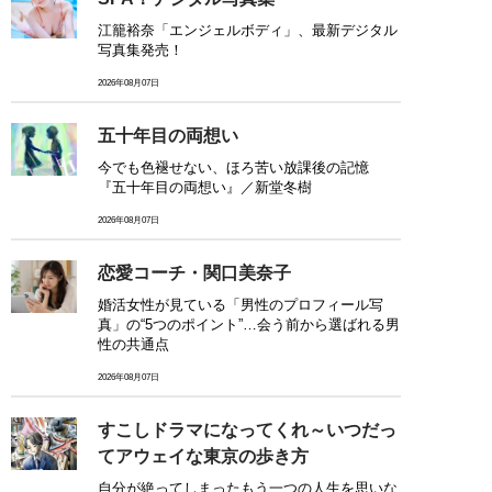
江籠裕奈「エンジェルボディ」、最新デジタル
写真集発売！
2026年08月07日
五十年目の両想い
今でも色褪せない、ほろ苦い放課後の記憶
『五十年目の両想い』／新堂冬樹
2026年08月07日
恋愛コーチ・関口美奈子
婚活女性が見ている「男性のプロフィール写
真」の“5つのポイント”…会う前から選ばれる男
性の共通点
2026年08月07日
すこしドラマになってくれ～いつだっ
てアウェイな東京の歩き方
自分が絶ってしまったもう一つの人生を思いな