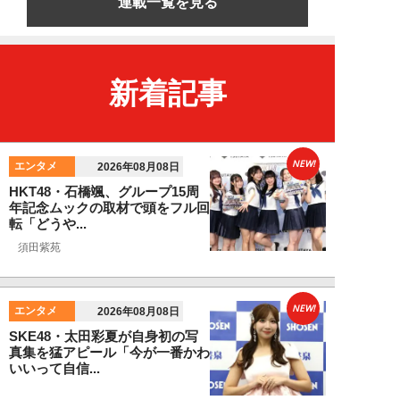
連載一覧を見る
新着記事
NEW!
エンタメ
2026年08月08日
HKT48・石橋颯、グループ15周
年記念ムックの取材で頭をフル回
転「どうや...
須田紫苑
NEW!
エンタメ
2026年08月08日
SKE48・太田彩夏が自身初の写
真集を猛アピール「今が一番かわ
いいって自信...