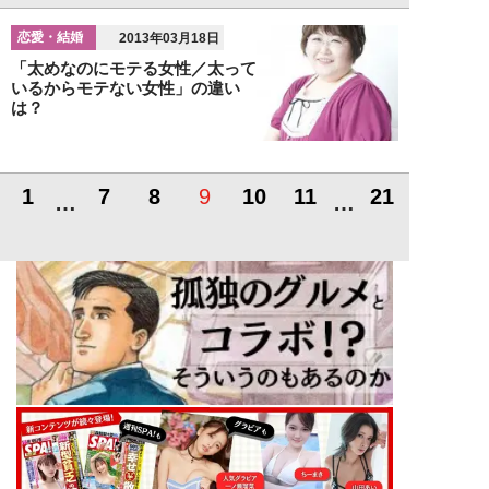
恋愛・結婚
2013年03月18日
「太めなのにモテる女性／太って
いるからモテない女性」の違い
は？
1
7
8
9
10
11
21
…
…