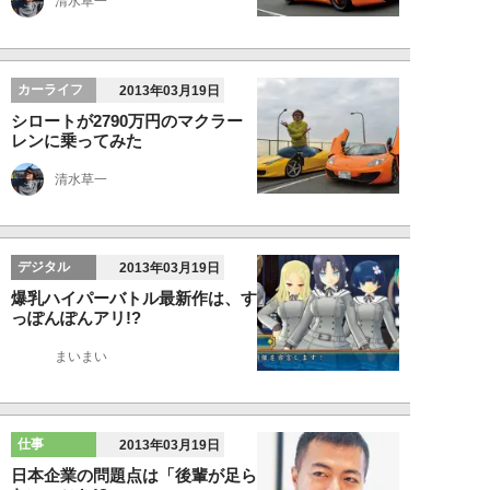
清水草一
カーライフ
2013年03月19日
シロートが2790万円のマクラー
レンに乗ってみた
清水草一
デジタル
2013年03月19日
爆乳ハイパーバトル最新作は、す
っぽんぽんアリ!?
まいまい
仕事
2013年03月19日
日本企業の問題点は「後輩が足ら