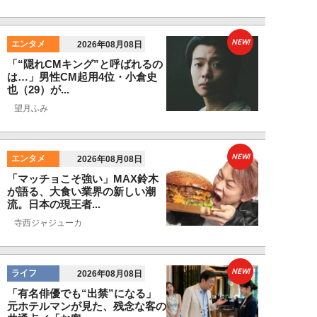
NEW!
エンタメ
2026年08月08日
「“隠れCMキング”と呼ばれるの
は…」男性CM起用4位・小倉史
也（29）が...
望月ふみ
NEW!
エンタメ
2026年08月08日
「マッチョこそ強い」MAX鈴木
が語る、大食い業界の新しい潮
流。日本の現王者...
寺西ジャジューカ
NEW!
ライフ
2026年08月08日
「有名俳優でも“出禁”になる」
元ホテルマンが見た、残念な客の