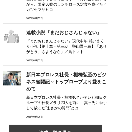
がら、限定50食のランチロース定食を食べた／
カツセマサヒコ
2026年08月07日
連載小説『まだおじさんじゃない』
『まだおじさんじゃない』現代中年 惑いまく
り小説【第十章・第三話 堅山賢一編】「あり
がとう、さようなら」／鳥トマト
2026年08月07日
新日本プロレス社長・棚橋弘至のビジ
ネス奮闘記～トップロープより愛をこ
めて
新日本プロレス社長・棚橋弘至がテレビ朝日グ
ループの社長ズラリ20人を前に、真っ先に挙手
して放った“まさかの質問”とは
2026年08月06日