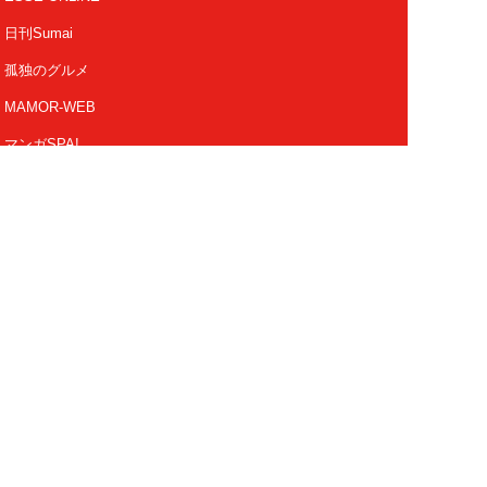
日刊Sumai
孤独のグルメ
MAMOR-WEB
マンガSPA!
Future Leaders Hub
Copyright 2026 FUSOSHA All Right Reserved.