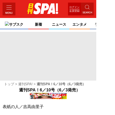
ログイン
会員登録
サブスク
新着
ニュース
エンタメ
ライフ
トップ
週刊SPA!
週刊SPA！6／10号（6／3発売）
週刊SPA！6／10号（6／3発売）
表紙の人／
吉高由里子