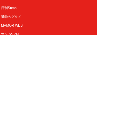
日刊Sumai
孤独のグルメ
MAMOR-WEB
マンガSPA!
Future Leaders Hub
Copyright 2026 FUSOSHA All Right Reserved.