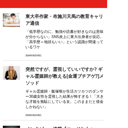
東大卒作家・布施川天馬の教育キャリ
ア通信
「低学歴なのに、勉強や読書が好きなのは意味
が分からない」SNS炎上に東大出身者が反応。
「高学歴＝地頭もいい」という認識が間違って
いるワケ
2026年08月09日
突然ですが、霊視していいですか? ギ
ャル霊媒師が教える[金運ブチアゲ⤴]メ
ソッド
ギャル霊媒師・飯塚唯が生活カツカツのダンサ
ー30歳女性を霊視した結果が怖すぎる！「大き
な才能を無駄にしている女。このままだと借金
しかねない」
2026年08月09日