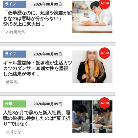
NEW!
ライフ
2026年08月09日
「低学歴なのに、勉強や読書が好
きなのは意味が分からない」
SNS炎上に東大出...
布施川天馬
NEW!
ライフ
2026年08月09日
ギャル霊媒師・飯塚唯が生活カツ
カツのダンサー30歳女性を霊視
した結果が怖す...
飯塚 唯
NEW!
仕事
2026年08月09日
入社3か月で辞めた新入社員、退
職の挨拶に持参したのは“菓子折
り”ではなく…...
星谷なな