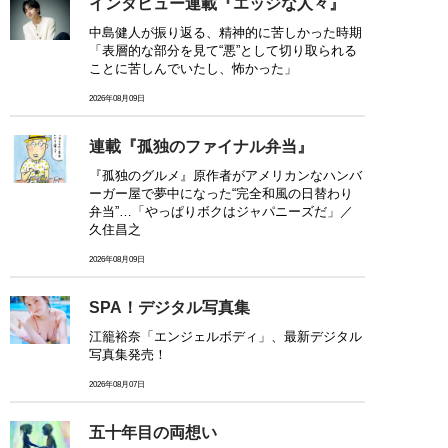
インタビュー連載『エッジな人々』
中島健人が振り返る、精神的に苦しかった時期
「表層的な部分を見て“悪”として切り取られる
ことに苦しんでいたし、怖かった」
2026年08月09日
連載『孤独のファイナル弁当』
『孤独のグルメ』原作者がアメリカンなハンバ
ーガー屋で夢中になった“完全和風の日替わり
弁当”…「やっぱりボクはジャパニーズだ」／
久住昌之
2026年08月09日
SPA！デジタル写真集
江籠裕奈「エンジェルボディ」、最新デジタル
写真集発売！
2026年08月07日
五十年目の両想い