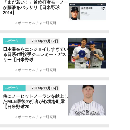
「まだ若い！」首位打者モーノー
が藤浪をバッサリ【日米野球
2014】
スポーツカルチャー研究所
スポーツ
2014年11月17日
日本滞在をエンジョイしすぎてい
る日系4世投手ジェレミー・ガス
リー【日米野球...
スポーツカルチャー研究所
スポーツ
2014年11月16日
侍にノーヒットノーランを献上し
たMLB最後の打者が心境を吐露
【日米野球20...
スポーツカルチャー研究所