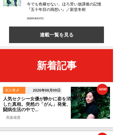
今でも色褪せない、ほろ苦い放課後の記憶
『五十年目の両想い』／新堂冬樹
2026年08月07日
連載一覧を見る
新着記事
NEW!
エンタメ
2026年08月09日
人気セクシー女優が静かに姿を消
した真相。突然の「がん」発覚、
闘病生活の中で...
髙坂雄貴