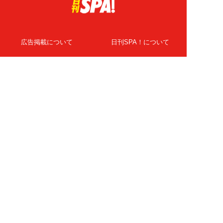
広告掲載について
日刊SPA！について
ニュース提供先
PR記事一覧
ライター・執筆者募集
プライバシーポリシー
Cookie使用について
著作権について
運営会社
記事使用について
お問い合わせ
よくある質問
扶桑社Webメディア
女子SPA！