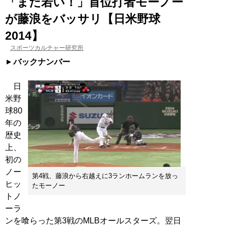
「まだ若い！」首位打者モーノー
が藤浪をバッサリ【日米野球
2014】
スポーツカルチャー研究所
バックナンバー
日
米野
球80
年の
歴史
上、
初の
ノー
第4戦、藤浪から右越えに3ランホームランを放っ
ヒッ
たモーノー
トノ
ーラ
ンを喰らった第3戦のMLBオールスターズ。翌日