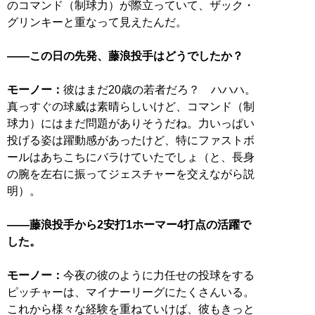
のコマンド（制球力）が際立っていて、ザック・
グリンキーと重なって見えたんだ。
――この日の先発、藤浪投手はどうでしたか？
モーノー：
彼はまだ20歳の若者だろ？ ハハハ。
真っすぐの球威は素晴らしいけど、コマンド（制
球力）にはまだ問題がありそうだね。力いっぱい
投げる姿は躍動感があったけど、特にファストボ
ールはあちこちにバラけていたでしょ（と、長身
の腕を左右に振ってジェスチャーを交えながら説
明）。
――藤浪投手から2安打1ホーマー4打点の活躍で
した。
モーノー：
今夜の彼のように力任せの投球をする
ピッチャーは、マイナーリーグにたくさんいる。
これから様々な経験を重ねていけば、彼もきっと