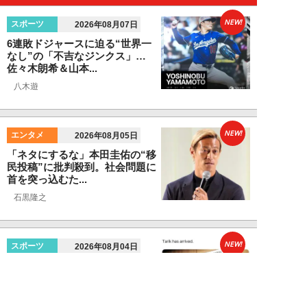
NEW!
スポーツ
2026年08月07日
6連敗ドジャースに迫る“世界一
なし”の「不吉なジンクス」…
佐々木朗希＆山本...
八木遊
NEW!
エンタメ
2026年08月05日
「ネタにするな」本田圭佑の“移
民投稿”に批判殺到。社会問題に
首を突っ込むた...
石黒隆之
NEW!
スポーツ
2026年08月04日
スクバル加入で佐々木朗希の“価
値”が急上昇？ ドジャースに浮上
する「最強ブ...