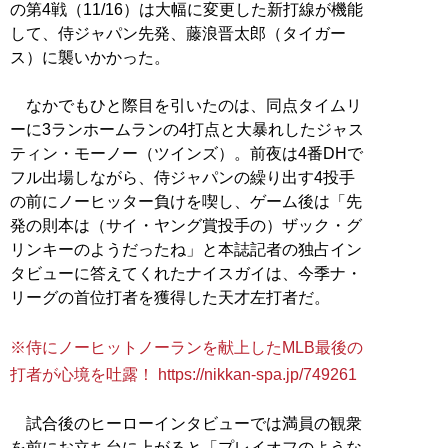
の第4戦（11/16）は大幅に変更した新打線が機能
して、侍ジャパン先発、藤浪晋太郎（タイガー
ス）に襲いかかった。
なかでもひと際目を引いたのは、同点タイムリ
ーに3ランホームランの4打点と大暴れしたジャス
ティン・モーノー（ツインズ）。前夜は4番DHで
フル出場しながら、侍ジャパンの繰り出す4投手
の前にノーヒッター負けを喫し、ゲーム後は「先
発の則本は（サイ・ヤング賞投手の）ザック・グ
リンキーのようだったね」と本誌記者の独占イン
タビューに答えてくれたナイスガイは、今季ナ・
リーグの首位打者を獲得した天才左打者だ。
※侍にノーヒットノーランを献上したMLB最後の
打者が心境を吐露！ https://nikkan-spa.jp/749261
試合後のヒーローインタビューでは満員の観衆
を前にお立ち台に上がると「プレイオフのような