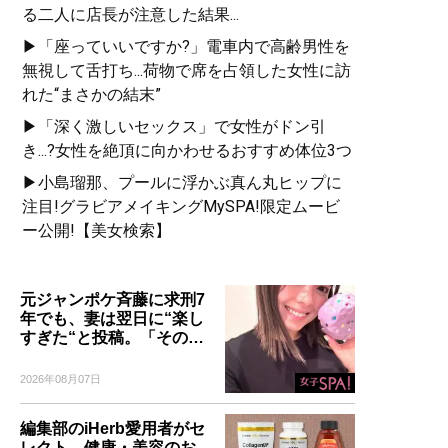
る二人に店長が注意した結果...
▶「座っていいですか?」電車内で高齢男性を
無視して舌打ち...荷物で席を占領した女性に訪
れた“まさかの結末”
▶「深く激しいセックス」で女性がドン引
き...?女性を絶頂に向かわせるおすすめ体位3つ
▶小島瑠那、プールに浮かぶ真ん丸ヒップに
注目!グラビアメイキングMySPA!限定ムービ
ー公開!【美女検索】
元ジャンポケ斉藤に求刑7
年でも、妻は翌日に“楽し
すぎた“と投稿。「その…
2026年08月07日
編集部のiHerb愛用者がセ
レクト。健康・美容のお