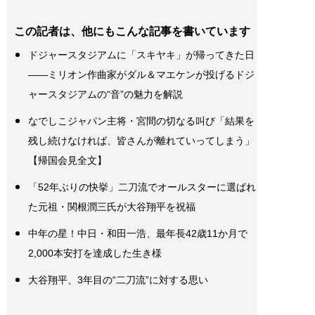
この記者は、他にもこんな記事を書いています
ドジャースタジアムに「スキヤキ」が帰ってきた日
――ミリオン作曲家がダル＆マエケンが投げるドジ
ャースタジアムの“音”の魅力を解説
なでしこジャパン主将・宮間の切なる叫び「結果を
残し続けなければ、皆さんが離れていってしまう」
【帰国会見全文】
「52年ぶりの快挙」二刀流でオールスターに選ばれ
た元祖・関根潤三氏が大谷翔平を祝福
中年の星！中日・和田一浩、最年長42歳11か月で
2,000本安打を達成した生き様
大谷翔平、3年目の“二刀流”に対する思い