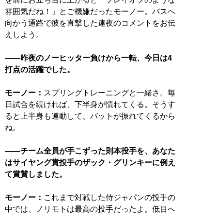
雰囲気だね！」とご機嫌だったモーノー。バスへ
向かう通路で彼を直撃した連夜のコメントをお伝
えしよう。
――昨夜のノーヒッター負けから一転、今日は4
打点の活躍でした。
モーノー：
スプリングトレーニングと一緒さ。毎
日試合を続ければ、下半身が慣れてくる。そうす
ると上半身も連動して、バットが振れてくるから
ね。
――チーム全員が手こずった則本投手を、あなた
はサイヤング賞投手のザック・グリンキーに例え
て賞賛しました。
モーノー：
これまで対戦した侍ジャパンの投手の
中では、ノリモトは最高の投手だったよ。低目へ