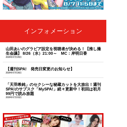
インフォメーション
山田あいのグラビア設定を視聴者が決める！【推し撮
生会議】 8/26（水）21:00～ MC：岸明日香
2026年07月29日
【週刊SPA! 発売日変更のお知らせ】
2026年07月28日
「天羽希純」のセクシーな秘蔵カットを大放出！週刊
SPA!のサブスク「MySPA!」続々更新中！初回は初月
99円で読み放題
2026年07月03日