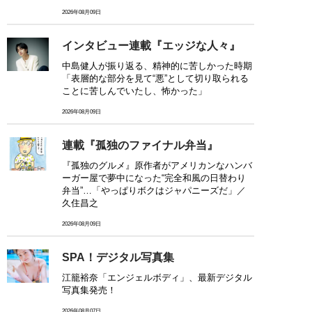
2026年08月09日
インタビュー連載『エッジな人々』
中島健人が振り返る、精神的に苦しかった時期
「表層的な部分を見て“悪”として切り取られる
ことに苦しんでいたし、怖かった」
2026年08月09日
連載『孤独のファイナル弁当』
『孤独のグルメ』原作者がアメリカンなハンバ
ーガー屋で夢中になった“完全和風の日替わり
弁当”…「やっぱりボクはジャパニーズだ」／
久住昌之
2026年08月09日
SPA！デジタル写真集
江籠裕奈「エンジェルボディ」、最新デジタル
写真集発売！
2026年08月07日