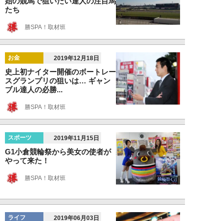
始の競馬で狙いたい達人の注目馬
たち
勝SPA！取材班
お金
2019年12月18日
史上初ナイター開催のボートレー
スグランプリの狙いは… ギャン
ブル達人の必勝...
勝SPA！取材班
スポーツ
2019年11月15日
G1小倉競輪祭から美女の使者が
やって来た！
勝SPA！取材班
ライフ
2019年06月03日