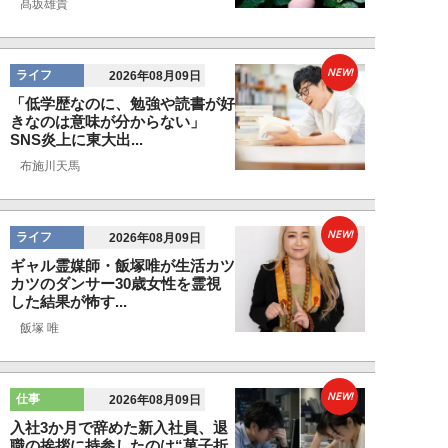
髙坂雄貴
NEW!
ライフ
2026年08月09日
「低学歴なのに、勉強や読書が好
きなのは意味が分からない」
SNS炎上に東大出...
布施川天馬
NEW!
ライフ
2026年08月09日
ギャル霊媒師・飯塚唯が生活カツ
カツのダンサー30歳女性を霊視
した結果が怖す...
飯塚 唯
NEW!
仕事
2026年08月09日
入社3か月で辞めた新入社員、退
職の挨拶に持参したのは“菓子折