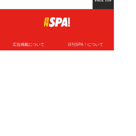
PAGE TOP
広告掲載について
日刊SPA！について
ニュース提供先
PR記事一覧
ライター・執筆者募集
プライバシーポリシー
Cookie使用について
著作権について
運営会社
記事使用について
お問い合わせ
よくある質問
扶桑社Webメディア