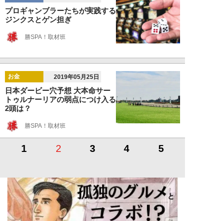
プロギャンブラーたちが実践する
ジンクスとゲン担ぎ
勝SPA！取材班
お金
2019年05月25日
日本ダービー穴予想 大本命サー
トゥルナーリアの弱点につけ入る
2頭は？
勝SPA！取材班
1
2
3
4
5