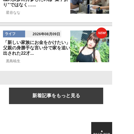
り”ではなく…...
星谷なな
NEW!
ライフ
2026年08月09日
「新しい家族にお金をかけたい」
父親の身勝手な言い分で家を追い
出された22才...
黒島暁生
新着記事をもっと見る
▲