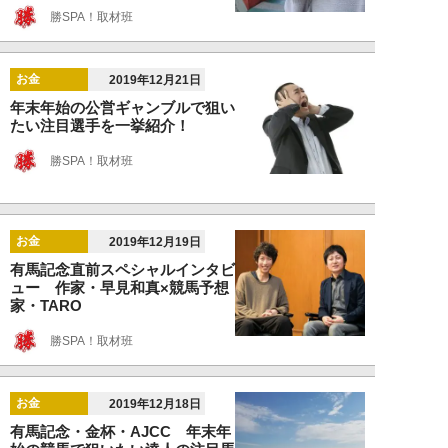
勝SPA！取材班
お金
2019年12月21日
年末年始の公営ギャンブルで狙い
たい注目選手を一挙紹介！
勝SPA！取材班
お金
2019年12月19日
有馬記念直前スペシャルインタビ
ュー 作家・早見和真×競馬予想
家・TARO
勝SPA！取材班
お金
2019年12月18日
有馬記念・金杯・AJCC 年末年