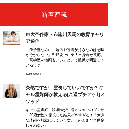
新着連載
東大卒作家・布施川天馬の教育キャリ
ア通信
「低学歴なのに、勉強や読書が好きなのは意味
が分からない」SNS炎上に東大出身者が反応。
「高学歴＝地頭もいい」という認識が間違って
いるワケ
2026年08月09日
突然ですが、霊視していいですか? ギ
ャル霊媒師が教える[金運ブチアゲ⤴]メ
ソッド
ギャル霊媒師・飯塚唯が生活カツカツのダンサ
ー30歳女性を霊視した結果が怖すぎる！「大き
な才能を無駄にしている女。このままだと借金
しかねない」