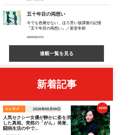
五十年目の両想い
今でも色褪せない、ほろ苦い放課後の記憶
『五十年目の両想い』／新堂冬樹
2026年08月07日
連載一覧を見る
新着記事
NEW!
エンタメ
2026年08月09日
人気セクシー女優が静かに姿を消
した真相。突然の「がん」発覚、
闘病生活の中で...