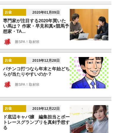
お金
2020年01月09日
専門家が注目する2020年買いた
い馬は？ 作家・早見和真×競馬予
想家・TA...
勝SPA！取材班
お金
2019年12月28日
パチンコ打つなら年末と年始どち
らが当たりやすいのか？
勝SPA！取材班
お金
2019年12月22日
ド底辺キャバ嬢 編集担当とボー
トレースグランプリを真剣予想す
る