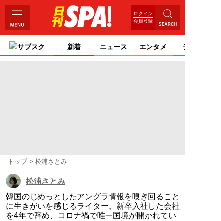
ログイン
会員登録
サブスク
新着
ニュース
エンタメ
ライフ
トップ
松浦さとみ
松浦さとみ
韓国のじめっとしたアングラ情報を嗅ぎ回ること
に生きがいを感じるライター。新卒入社した会社
を4年で辞め、コロナ禍で唯一国境が開かれてい