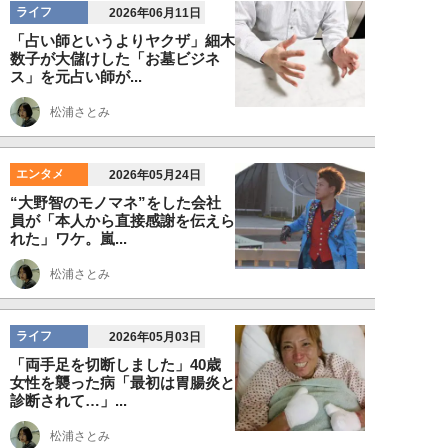
ライフ
2026年06月11日
「占い師というよりヤクザ」細木
数子が大儲けした「お墓ビジネ
ス」を元占い師が...
松浦さとみ
エンタメ
2026年05月24日
“大野智のモノマネ”をした会社
員が「本人から直接感謝を伝えら
れた」ワケ。嵐...
松浦さとみ
ライフ
2026年05月03日
「両手足を切断しました」40歳
女性を襲った病「最初は胃腸炎と
診断されて…」...
松浦さとみ