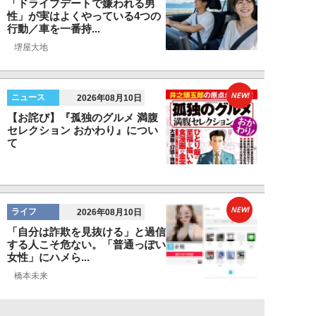
「ドライブデートで嫌われる男
性」が実はよくやっている4つの
行動／車を一番持...
堺屋大地
NEW!
ニュース
2026年08月10日
【お詫び】『孤独のグルメ 満腹
セレクション おかわり』につい
て
NEW!
ライフ
2026年08月10日
「自分は詐欺を見抜ける」と過信
する人こそ危ない。「普通っぽい
女性」にハメら...
橋本未来