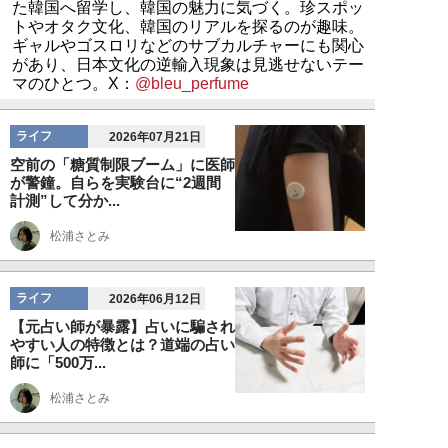
た韓国へ留学し、韓国の魅力に気づく。珍スポッ
トやオタク文化、韓国のリアルを探るのが趣味。
ギャルやゴスロリなどのサブカルチャーにも関心
があり、日本文化の逆輸入現象は見逃せないテー
マのひとつ。X：
@bleu_perfume
ライフ
2026年07月21日
空前の「糖質制限ブーム」に医師
が警鐘。自らを実験台に“2週間
計測”して分か...
松浦さとみ
ライフ
2026年06月12日
【元占い師が暴露】占いに騙され
やすい人の特徴とは？道端の占い
師に「500万...
松浦さとみ