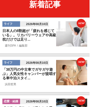
新着記事
NEW!
ライフ
2026年08月10日
日本人の8割超が「疲れを感じて
いる」。リカバリーウェアや高級
枕だけでは足り...
週刊SPA！編集部
NEW!
ライフ
2026年08月10日
「38万円の中古車でガサガサ遊
ぶ」人気女性キャンパーが提唱す
る車中泊スタイ...
浜田哲男
NEW!
恋愛・結婚
2026年08月10日