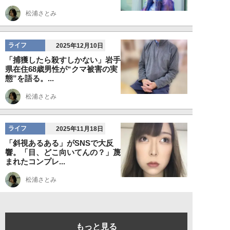
松浦さとみ
ライフ
2025年12月10日
「捕獲したら殺すしかない」岩手
県在住68歳男性が“クマ被害の実
態”を語る。...
松浦さとみ
ライフ
2025年11月18日
「斜視あるある」がSNSで大反
響。「目、どこ向いてんの？」蔑
まれたコンプレ...
松浦さとみ
もっと見る