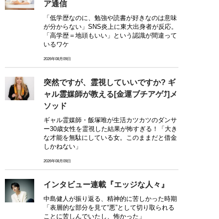
ア通信
「低学歴なのに、勉強や読書が好きなのは意味
が分からない」SNS炎上に東大出身者が反応。
「高学歴＝地頭もいい」という認識が間違って
いるワケ
2026年08月09日
突然ですが、霊視していいですか? ギ
ャル霊媒師が教える[金運ブチアゲ⤴]メ
ソッド
ギャル霊媒師・飯塚唯が生活カツカツのダンサ
ー30歳女性を霊視した結果が怖すぎる！「大き
な才能を無駄にしている女。このままだと借金
しかねない」
2026年08月09日
インタビュー連載『エッジな人々』
中島健人が振り返る、精神的に苦しかった時期
「表層的な部分を見て“悪”として切り取られる
ことに苦しんでいたし、怖かった」