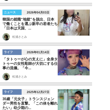
ニュース
2026年04月03日
韓国の就職“地獄”を脱出、日本
で働くことを選ぶ新卒の若者たち
「日本は天国、...
松浦さとみ
ライフ
2026年01月14日
「タトゥーが心の支えに」全身タ
トゥーの女性彫師が大切にする仕
事の流儀。「今...
松浦さとみ
ライフ
2025年12月27日
35歳「元女子」トランスジェン
ダー男性を直撃。「この体を離れ
たい」幼少期の...