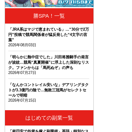
勝SPA！一覧
「JRA系はマジで恵まれている」…“30分で2万
円”投稿で競馬関係者が猛反発した“4文字の言
葉”
2026年08月03日
「明らかに熱中症でした」川田将雅騎手の発言
が波紋…競馬“真夏開催”に浮上した深刻なリス
ク。ファンからは「馬死ぬぞ」の声も
2026年07月27日
「なんかコントレイル安いな」デアリングタク
トが3.3億円の陰で…無敗三冠馬がセレクトセ
ールで明暗
2026年07月15日
はじめての副業一覧
「超円安で外貨を稼ぐ副業術」英語・特別なス