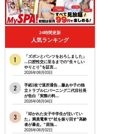
24時間更新
人気ランキング
「ズボンとパンツをおろしました」
…口腔性交に至るまでの“生々しい
やりとり”を証言...
2026年08月03日
手紙1枚で退所通告…藤あや子の独
立トラブルにバーニング二代目社長
が告白「実際の料...
2026年08月04日
「叩かれた女子中学生が泣いてい
た」満員電車で“杖を振り回す”高齢
者が暴走。“屈強...
2026年08月02日