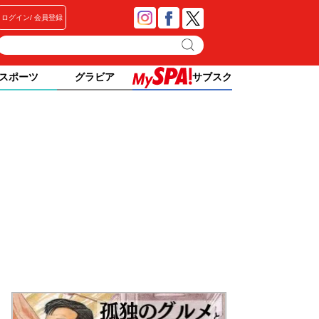
ログイン
会員登録
スポーツ
グラビア
サブスク