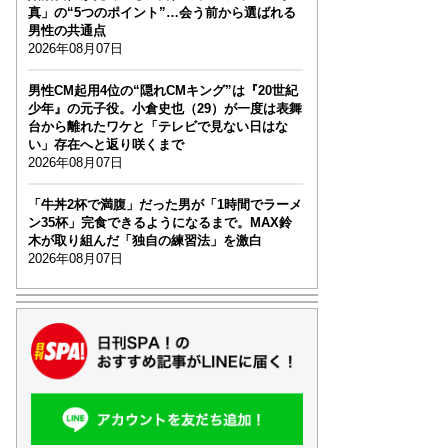
真」の“5つのポイント”…会う前から選ばれる
男性の共通点
2026年08月07日
男性CM起用4位の“隠れCMキング”は『20世紀
少年』の元子役。小倉史也（29）が一度は表舞
台から離れたワケと「テレビで見ない日はな
い」存在へと返り咲くまで
2026年08月07日
「牛丼2杯で満腹」だった男が「1時間でラーメ
ン35杯」完食できるようになるまで。MAX鈴
木が取り組んだ「独自の練習法」を激白
2026年08月07日