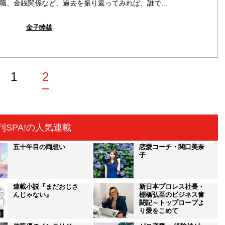
職、金銭関係など、過去を振り返ってみれば、誰で...
金子睦雄
1
2
刊SPA!の人気連載
五十年目の両想い
恋愛コーチ・関口美奈
子
連載小説『まだおじさ
新日本プロレス社長・
んじゃない』
棚橋弘至のビジネス奮
闘記～トップロープよ
り愛をこめて