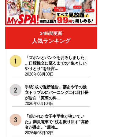
24時間更新
人気ランキング
「ズボンとパンツをおろしました」
…口腔性交に至るまでの“生々しい
やりとり”を証言...
2026年08月03日
手紙1枚で退所通告…藤あや子の独
立トラブルにバーニング二代目社長
が告白「実際の料...
2026年08月04日
「叩かれた女子中学生が泣いてい
た」満員電車で“杖を振り回す”高齢
者が暴走。“屈強...
2026年08月02日