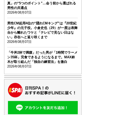
真」の“5つのポイント”…会う前から選ばれる
男性の共通点
2026年08月07日
男性CM起用4位の“隠れCMキング”は『20世紀
少年』の元子役。小倉史也（29）が一度は表舞
台から離れたワケと「テレビで見ない日はな
い」存在へと返り咲くまで
2026年08月07日
「牛丼2杯で満腹」だった男が「1時間でラーメ
ン35杯」完食できるようになるまで。MAX鈴
木が取り組んだ「独自の練習法」を激白
2026年08月07日