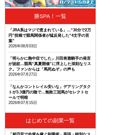
勝SPA！一覧
「JRA系はマジで恵まれている」…“30分で2万
円”投稿で競馬関係者が猛反発した“4文字の言
葉”
2026年08月03日
「明らかに熱中症でした」川田将雅騎手の発言
が波紋…競馬“真夏開催”に浮上した深刻なリス
ク。ファンからは「馬死ぬぞ」の声も
2026年07月27日
「なんかコントレイル安いな」デアリングタク
トが3.3億円の陰で…無敗三冠馬がセレクトセ
ールで明暗
2026年07月15日
はじめての副業一覧
「超円安で外貨を稼ぐ副業術」英語・特別なス