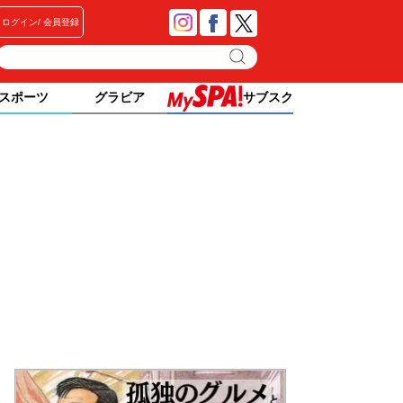
ログイン
会員登録
スポーツ
グラビア
サブスク