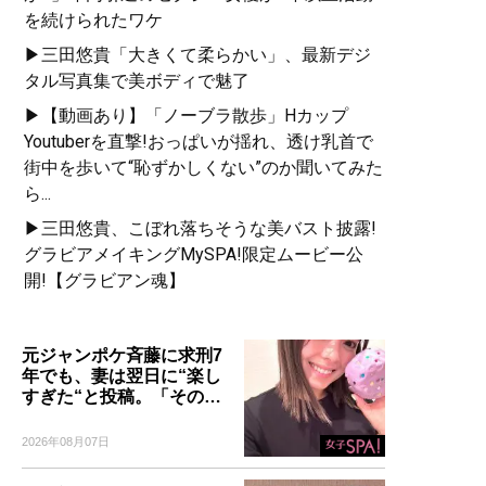
を続けられたワケ
▶三田悠貴「大きくて柔らかい」、最新デジ
タル写真集で美ボディで魅了
▶【動画あり】「ノーブラ散歩」Hカップ
Youtuberを直撃!おっぱいが揺れ、透け乳首で
街中を歩いて“恥ずかしくない”のか聞いてみた
ら...
▶三田悠貴、こぼれ落ちそうな美バスト披露!
グラビアメイキングMySPA!限定ムービー公
開!【グラビアン魂】
元ジャンポケ斉藤に求刑7
年でも、妻は翌日に“楽し
すぎた“と投稿。「その…
2026年08月07日