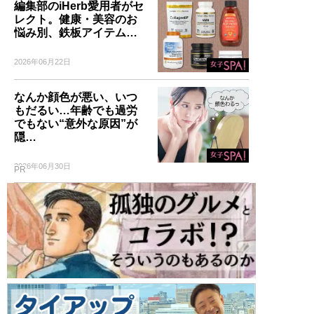
編集部のiHerb愛用者がセ
レクト。健康・美容のお
悩み別、鉄板アイテム…
2026年06月22日
なんか顔色が悪い、いつ
もだるい…年齢でも過労
でもない“意外な原因”が
隠…
2026年06月30日
PR