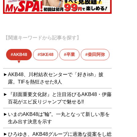
【関連キーワードから記事を探す】
AKB48
SKE48
卒業
柴田阿弥
AKB48、川村結衣センターで「好きish」披
露。TIFを熱狂させた8人
『顔面重要文化財』と注目浴びるAKB48・伊藤
百花がエビ反りジャンプで魅せる!!
いまのAKB48は”輪”。一丸となって新しい形を
生み出す決意を示す
ひろゆき、AKB48グループに過激な提案をし総