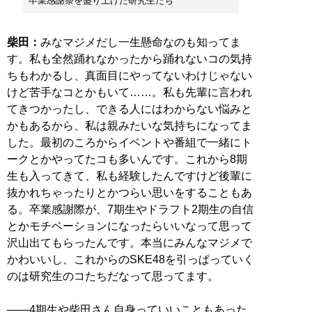
卒業感謝祭を盛り上げた研究生たち
柴田：
みなマジメだし一生懸命なのも知ってま
す。私も全然踊れなかったから踊れないコの気持
ちもわかるし、真面目にやってないわけじゃない
けど苦手なコとかもいて……。私も先輩に言われ
てきつかったし、できる人にはわからない悩みと
かもあるから、私は親みたいな気持ちになってま
した。最初のころからイベントや番組で一緒にト
ークとかやってたコも多いんです。これから8期
生も入ってきて、私も経験したんですけど後輩に
抜かれちゃったりとかつらい思いをすることもあ
る。卒業感謝際が、7期生やドラフト2期生の自信
とかモチベーションになったらいいなって思って
沢山出てもらったんです。本当にみんなマジメで
かわいいし、これからのSKE48を引っぱっていく
のは研究生のコたちだなって思ってます。
――4期生や柴田さん自身っていいこともあった