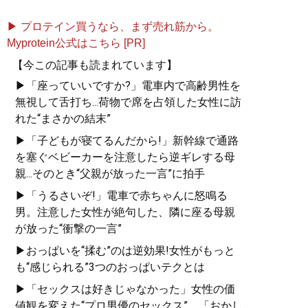
▶ プロテイン買うなら、まず売れ筋から。
Myprotein公式はこちら [PR]
【今この記事も読まれています】
▶「座っていいですか?」電車内で高齢男性を
無視して舌打ち...荷物で席を占領した女性に訪
れた“まさかの結末”
▶「子どもが寝てるんだから!」新幹線で通路
を塞ぐベビーカーを注意したら逆ギレする母
親...そのとき“父親が放った一言”に拍手
▶「うるさいぞ!」電車で赤ちゃんに怒鳴る
男。注意した女性が絶句した、隣に座る母親
が放った“衝撃の一言”
▶おっぱいを“揉む”のは逆効果!女性がもっと
も“感じられる”3つのおっぱいテクとは
▶「セックスは好きじゃなかった」女性の価
値観を変えた“プロ男優のセックス”。「おかし