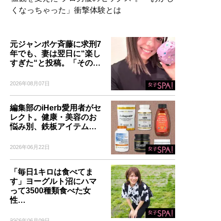
くなっちゃった」衝撃体験とは
元ジャンポケ斉藤に求刑7
年でも、妻は翌日に“楽し
すぎた“と投稿。「その…
2026年08月07日
編集部のiHerb愛用者がセ
レクト。健康・美容のお
悩み別、鉄板アイテム…
2026年06月22日
「毎日1キロは食べてま
す」ヨーグルト沼にハマ
って3500種類食べた女
性…
2026年06月09日