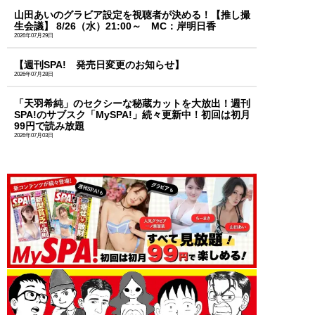
山田あいのグラビア設定を視聴者が決める！【推し撮
生会議】 8/26（水）21:00～ MC：岸明日香
2026年07月29日
【週刊SPA! 発売日変更のお知らせ】
2026年07月28日
「天羽希純」のセクシーな秘蔵カットを大放出！週刊
SPA!のサブスク「MySPA!」続々更新中！初回は初月
99円で読み放題
2026年07月03日