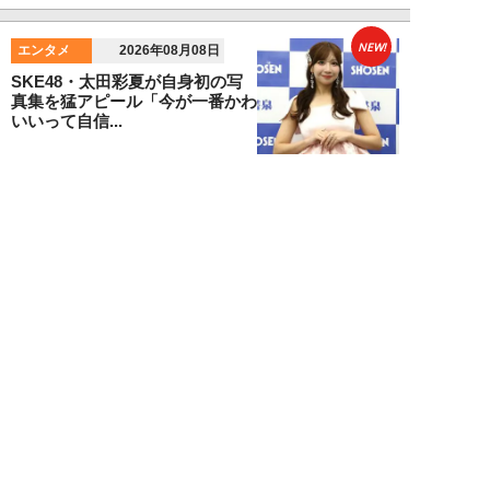
NEW!
エンタメ
2026年08月08日
SKE48・太田彩夏が自身初の写
真集を猛アピール「今が一番かわ
いいって自信...
NEW!
エンタメ
2026年08月08日
「“隠れCMキング”と呼ばれるの
は…」男性CM起用4位・小倉史
也（29）が...
望月ふみ
NEW!
エンタメ
2026年08月08日
「マッチョこそ強い」MAX鈴木
が語る、大食い業界の新しい潮
流。日本の現王者...