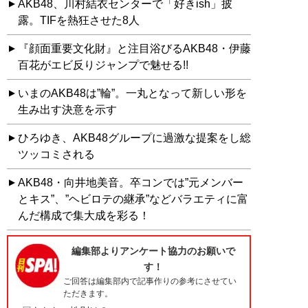
AKB48、川村結衣センターで「好きish」披
露。TIFを熱狂させた8人
『顔面重要文化財』と注目浴びるAKB48・伊藤
百花がエビ反りジャンプで魅せる!!
いまのAKB48は”輪”。一丸となって新しい形を
生み出す決意を示す
ひろゆき、AKB48グループに過激な提案をし総
ツッコミされる
AKB48・向井地美音。卒コンでは”元メンバー
とキス”、”ヘビロテの継承”などバラエティに富
んだ構成で集大成を彩る！