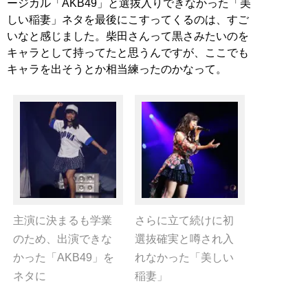
ージカル「AKB49」と選抜入りできなかった「美
しい稲妻」ネタを最後にこすってくるのは、すご
いなと感じました。柴田さんって黒さみたいのを
キャラとして持ってたと思うんですが、ここでも
キャラを出そうとか相当練ったのかなって。
主演に決まるも学業
さらに立て続けに初
のため、出演できな
選抜確実と噂され入
かった「AKB49」を
れなかった「美しい
ネタに
稲妻」