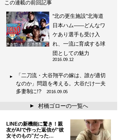
この連載の前回記事
“北の更生施設”北海道
日本ハム――どんなワ
ケあり選手も受け入
れ、一流に育成する球
団としての魅力
2016.09.12
「二刀流・大谷翔平の嫁は、誰が適切
なのか」問題を考える。大谷だけ一夫
多妻制に!?
2016.09.05
村橋ゴローの一覧へ
▲
LINEの新機能に驚き！親
友がAIで作った返信が“彼
女そのもの”だった…