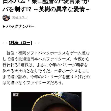
日本ハム・栗山監督の“愛言葉”が
パを制す!? ～英樹の異常な愛情～
村橋ゴロー
バックナンバー
―［
村橋ゴロー
］―
首位・福岡ソフトバンクホークスをゲーム差な
しで追う北海道日本ハムファイターズ。今夜から
行われる2連戦は、まさに今年のパリーグ覇者を
決める天王山となりそうだ。王者ホークスをここ
まで追い詰め、今年のパ・リーグを盛り上げたの
は間違いなくファイターズだろう。