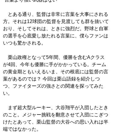
とある通り、監督は非常に言葉を大事にされる
方。それは12球団の監督を見渡しても群を抜いて
おり、そしてそれは、ときに強烈だ。野球と自軍
の選手を心底愛し放たれる言葉に、僕らファンは
いつも驚かされる。
栗山政権となって5年間、優勝を含むAクラス
が4回、今年も優勝に手がかかっている。チーム
の黄金期ともいえるいま、その根底には監督の言
葉があるのでは？ 今回は栗山語録を紹介しつ
つ、ファイターズの強さとの関連を探ってみた
い。
まず超大型ルーキー、大谷翔平が入団したとき
のこと。メジャー挑戦を翻意させて入団にこぎつ
けたとあって、栗山監督の大谷への思い入れは半
端ではなかった。