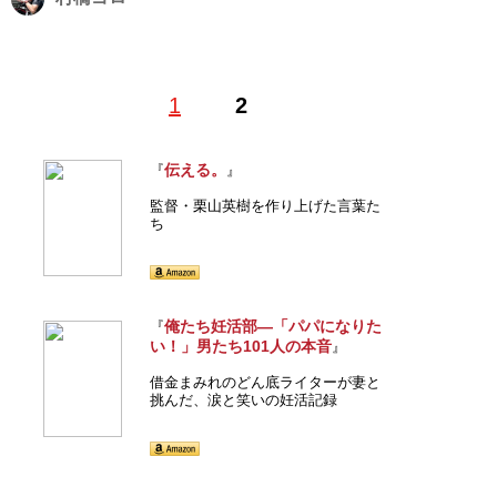
1
2
記事一覧へ
伝える。
『
』
監督・栗山英樹を作り上げた言葉た
ち
俺たち妊活部―「パパになりた
『
い！」男たち101人の本音
』
借金まみれのどん底ライターが妻と
挑んだ、涙と笑いの妊活記録