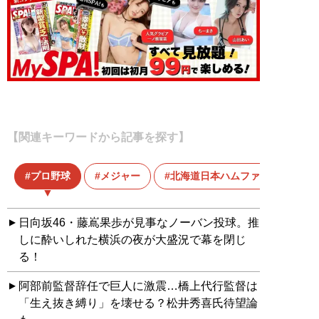
【関連キーワードから記事を探す】
プロ野球
メジャー
北海道日本ハムファイターズ
日向坂46・藤嶌果歩が見事なノーバン投球。推
しに酔いしれた横浜の夜が大盛況で幕を閉じ
る！
阿部前監督辞任で巨人に激震…橋上代行監督は
「生え抜き縛り」を壊せる？松井秀喜氏待望論