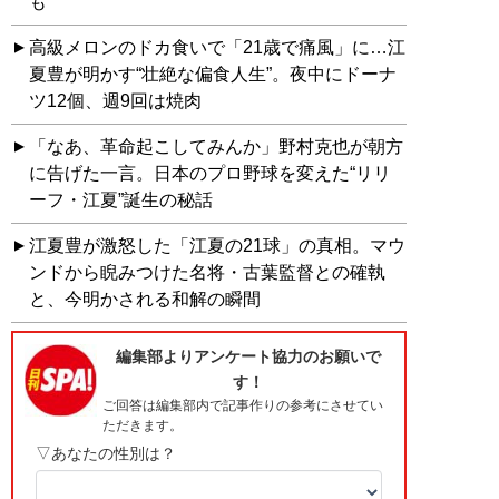
も
高級メロンのドカ食いで「21歳で痛風」に…江
夏豊が明かす“壮絶な偏食人生”。夜中にドーナ
ツ12個、週9回は焼肉
「なあ、革命起こしてみんか」野村克也が朝方
に告げた一言。日本のプロ野球を変えた“リリ
ーフ・江夏”誕生の秘話
江夏豊が激怒した「江夏の21球」の真相。マウ
ンドから睨みつけた名将・古葉監督との確執
と、今明かされる和解の瞬間