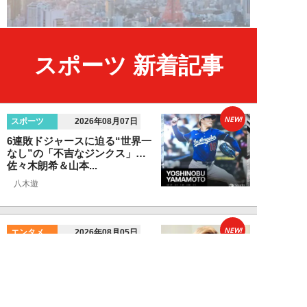
スポーツ 新着記事
NEW!
スポーツ
2026年08月07日
6連敗ドジャースに迫る“世界一
なし”の「不吉なジンクス」…
佐々木朗希＆山本...
八木遊
NEW!
エンタメ
2026年08月05日
「ネタにするな」本田圭佑の“移
民投稿”に批判殺到。社会問題に
首を突っ込むた...
石黒隆之