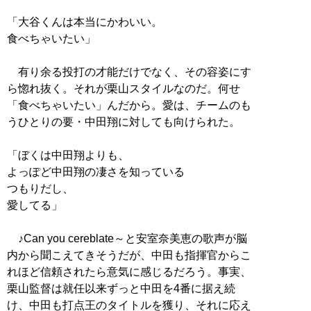
「大谷くんは本当にかわいい。
食べちゃいたい」
有り余る投打の才能だけでなく、その容姿にす
ら惚れ抜く。それが栗山スタイルなのだ。何せ
「食べちゃいたい」んだから。愛は、チームのも
うひとりの要・中田翔に対しても向けられた。
「ぼくは中田翔よりも、
よっぽど中田翔の凄さを知っている
つもりだし、
愛してる」
♪Can you cereblate～と安室奈美恵の歌声が脳
内から聞こえてきそうだが、中田も指揮官からこ
れほど信頼されたら意気に感じるだろう。事実、
栗山監督は就任以来ずっと中田を4番に据え続
け、中田も打点王のタイトルを獲り、それに応え