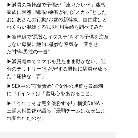
▶満員の新幹線で子供が「座りたい~!」迷惑
家族に困惑...周囲の乗客が内心“スカッ”とした
おばあさんの行動/お盆の新幹線、自由席はど
れくらい混雑する?JR利用実績を調べてみた
▶新幹線で“悪質なイタズラ”をする子供を注意
しない母親に絶句...微妙な空気を一変させ
た“中年男性の一言”
▶満員電車でスマホを見たまま動かない、“自
分のテリトリー”を死守する男性に駅員が放っ
た「痛快な一言」
▶SEX中の“言葉責め”で女性の興奮を最高潮
に...!ポイントは「羞恥心をあおること」
▶「今年こそは完全優勝する!」横浜DeNA・
三浦大輔監督が語る「最弱チームはなぜ生ま
れ変われたのか」