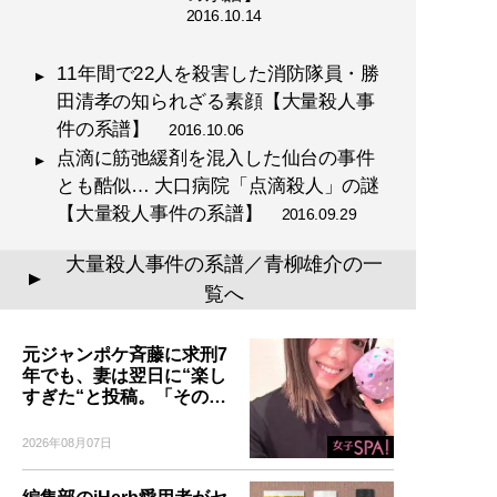
2016.10.14
11年間で22人を殺害した消防隊員・勝
田清孝の知られざる素顔【大量殺人事
件の系譜】
2016.10.06
点滴に筋弛緩剤を混入した仙台の事件
とも酷似… 大口病院「点滴殺人」の謎
【大量殺人事件の系譜】
2016.09.29
大量殺人事件の系譜／青柳雄介の一
▲
覧へ
元ジャンポケ斉藤に求刑7
年でも、妻は翌日に“楽し
すぎた“と投稿。「その…
2026年08月07日