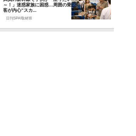
～！」迷惑家族に困惑…周囲の乗
客が内心“スカ...
日刊SPA!取材班
NEW!
ライフ
2026年08月07日
自分が絶ってしまったもう一つの
人生を思いながら、限定50食の
ランチロース定...
カツセマサヒコ
NEW!
ライフ
2026年08月07日
『まだおじさんじゃない』現代中
年 惑いまくり小説【第十章・第
三話 堅山賢一...
鳥トマト