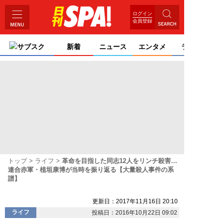
ログイン
会員登録
サブスク
新着
ニュース
エンタメ
ライフ
トップ
ライフ
革命を目指した同志12人をリンチ殺害…
連合赤軍・植垣康博が当時を振り返る【大量殺人事件の系
譜】
更新日：2017年11月16日 20:10
ライフ
投稿日：2016年10月22日 09:02