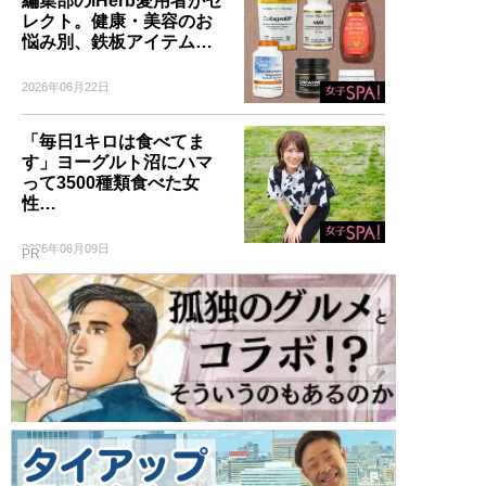
編集部のiHerb愛用者がセ
レクト。健康・美容のお
悩み別、鉄板アイテム…
2026年06月22日
「毎日1キロは食べてま
す」ヨーグルト沼にハマ
って3500種類食べた女
性…
2026年06月09日
PR