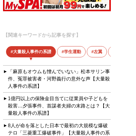
【関連キーワードから記事を探す】
大量殺人事件の系譜
学生運動
左翼
新左翼
「麻原もオウムも憎んでいない」松本サリン事
件、冤罪被害者・河野義行の意外な声【大量殺
人事件の系譜】
1億円以上の保険金目当てに従業員や子どもを
殺害…夕張事件、首謀者夫婦の末路とは？【大
量殺人事件の系譜】
8人が命を落とした日本で最初の大規模な爆破
テロ「三菱重工爆破事件」【大量殺人事件の系