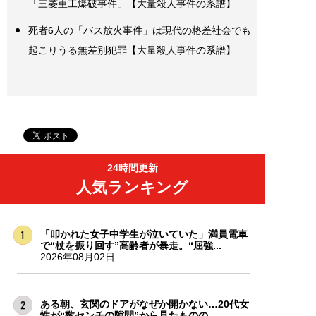
「三菱重工爆破事件」【大量殺人事件の系譜】
死者6人の「バス放火事件」は現代の格差社会でも
起こりうる無差別犯罪【大量殺人事件の系譜】
24時間更新
人気ランキング
「叩かれた女子中学生が泣いていた」満員電車
で“杖を振り回す”高齢者が暴走。“屈強...
2026年08月02日
ある朝、玄関のドアがなぜか開かない…20代女
性が“数センチの隙間”から見たものの...