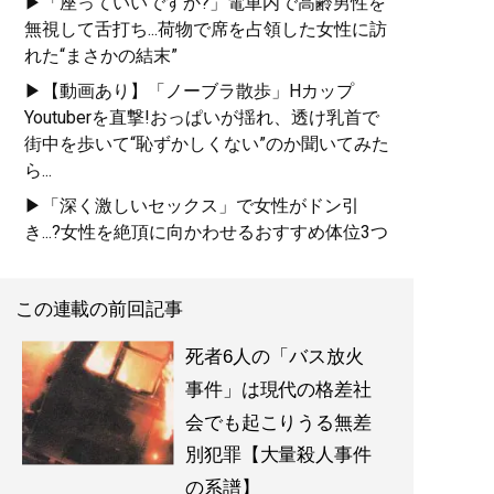
▶「座っていいですか?」電車内で高齢男性を
無視して舌打ち...荷物で席を占領した女性に訪
れた“まさかの結末”
▶【動画あり】「ノーブラ散歩」Hカップ
Youtuberを直撃!おっぱいが揺れ、透け乳首で
街中を歩いて“恥ずかしくない”のか聞いてみた
ら...
▶「深く激しいセックス」で女性がドン引
き...?女性を絶頂に向かわせるおすすめ体位3つ
この連載の前回記事
死者6人の「バス放火
事件」は現代の格差社
会でも起こりうる無差
別犯罪【大量殺人事件
の系譜】