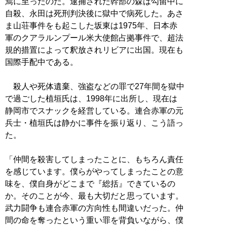
焉に至ったのだ。逮捕された幹部の森は勾留中に
自殺、永田は死刑判決後に獄中で病死した。あさ
ま山荘事件をも起こした坂東は1975年、日本赤
軍のクアラルンプール米大使館占拠事件で、超法
規的措置によって釈放されリビアに出国。現在も
国際手配中である。
殺人や死体遺棄、強盗などの罪で27年間を獄中
で過ごした植垣氏は、1998年に出所し、現在は
静岡市でスナックを経営している。連合赤軍の元
兵士・植垣氏は静かに事件を振り返り、こう語っ
た。
「仲間を殺害してしまったことに、もちろん責任
を感じています。僕らがやってしまったことの意
味を、僕自身がどこまで『総括』できているの
か。そのことが今、最も大切だと思っています。
武力闘争も連合赤軍の方向性も間違いだった。仲
間の命を奪ったという重い罪を背負いながら、僕