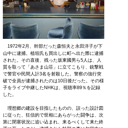
1972年2月、幹部だった森恒夫と永田洋子が下
山中に逮捕。植垣氏も買出しに町へ出た際に逮捕
された。その直後、残った坂東國男ら5人は、人
質を取って「あさま山荘」に立てこもり、銃撃戦
で警官や民間人計3名を射殺した。警察の強行突
破で全員が逮捕されたのは10日後だった。その様
子をライブ中継したNHKは、視聴率89％を記録
した。
理想郷の建設を目指したものの、誤った設計図
に従った、狂信的で世相にあらがった闘争は、次
第に閉塞状況に追い込まれ、来るべくして来た終