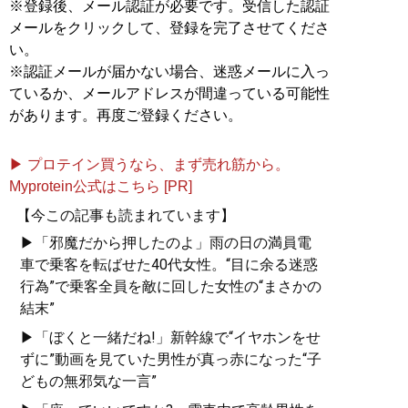
※登録後、メール認証が必要です。受信した認証
メールをクリックして、登録を完了させてくださ
い。
※認証メールが届かない場合、迷惑メールに入っ
ているか、メールアドレスが間違っている可能性
があります。再度ご登録ください。
▶ プロテイン買うなら、まず売れ筋から。
Myprotein公式はこちら [PR]
【今この記事も読まれています】
▶「邪魔だから押したのよ」雨の日の満員電
車で乗客を転ばせた40代女性。“目に余る迷惑
行為”で乗客全員を敵に回した女性の“まさかの
結末”
▶「ぼくと一緒だね!」新幹線で“イヤホンをせ
ずに”動画を見ていた男性が真っ赤になった“子
どもの無邪気な一言”