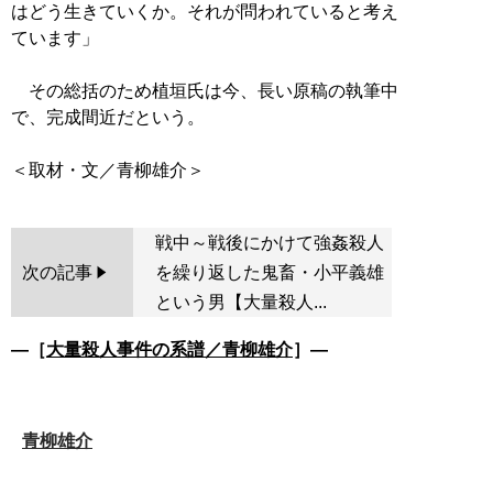
はどう生きていくか。それが問われていると考え
ています」
その総括のため植垣氏は今、長い原稿の執筆中
で、完成間近だという。
戦中～戦後にかけて強姦殺人
次の記事
を繰り返した鬼畜・小平義雄
という男【大量殺人...
―［
大量殺人事件の系譜／青柳雄介
］―
青柳雄介