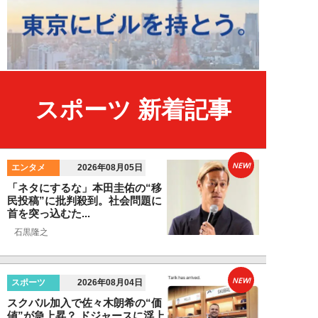
スポーツ 新着記事
NEW!
エンタメ
2026年08月05日
「ネタにするな」本田圭佑の“移
民投稿”に批判殺到。社会問題に
首を突っ込むた...
石黒隆之
NEW!
スポーツ
2026年08月04日
スクバル加入で佐々木朗希の“価
値”が急上昇？ ドジャースに浮上