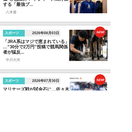
する「最強ブ...
八木遊
NEW!
スポーツ
2026年08月03日
「JRA系はマジで恵まれている」
…“30分で2万円”投稿で競馬関係
者が猛反...
中川大河
NEW!
スポーツ
2026年07月30日
マリナーズ戦が試金石に…佐々木
朗希が「100マイル超えわずか1
球」でも絶賛...
八木遊
NEW!
スポーツ
2026年07月29日