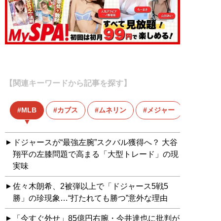
【関連キーワードから記事を探す】
MLB
カブス
ムネリン
メジャー
ドジャースが“最強左腕”スクバル獲得へ？ 大谷
翔平の左膝問題で高まる「大型トレード」の現
実味
佐々木朗希、2被弾以上で「ドジャース5戦5
勝」の珍現象…“打たれても勝つ”意外な理由
「今すぐ外せ」85億円右腕・今井達也に批判が