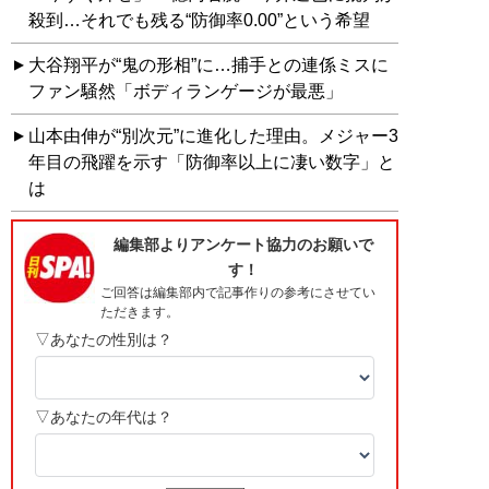
殺到…それでも残る“防御率0.00”という希望
大谷翔平が“鬼の形相”に…捕手との連係ミスに
ファン騒然「ボディランゲージが最悪」
山本由伸が“別次元”に進化した理由。メジャー3
年目の飛躍を示す「防御率以上に凄い数字」と
は