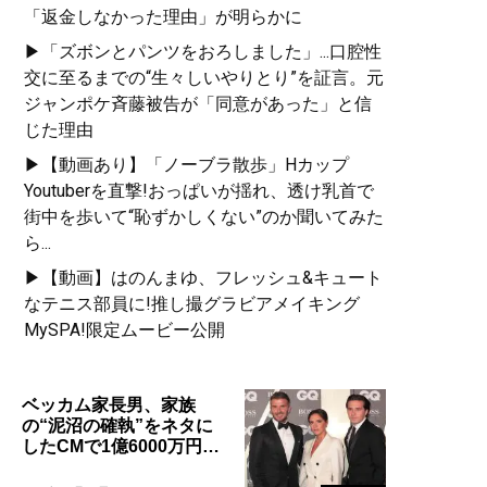
「返金しなかった理由」が明らかに
▶「ズボンとパンツをおろしました」...口腔性
交に至るまでの“生々しいやりとり”を証言。元
ジャンポケ斉藤被告が「同意があった」と信
じた理由
▶【動画あり】「ノーブラ散歩」Hカップ
Youtuberを直撃!おっぱいが揺れ、透け乳首で
街中を歩いて“恥ずかしくない”のか聞いてみた
ら...
▶【動画】はのんまゆ、フレッシュ&キュート
なテニス部員に!推し撮グラビアメイキング
MySPA!限定ムービー公開
ベッカム家長男、家族
の“泥沼の確執”をネタに
したCMで1億6000万円…