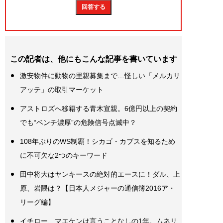
この記者は、他にもこんな記事を書いています
激安物件に動物の里親募集まで…怪しい「メルカリ
アッテ」の取引マーケット
アストロズへ移籍する青木宣親。6億円以上の契約
でも“ベンチ濃厚”の危険信号点滅中？
108年ぶりのWS制覇！シカゴ・カブスを知るため
に不可欠な2つのキーワード
田中将大はヤンキースの絶対的エースに！ダル、上
原、岩隈は？【日本人メジャーの通信簿2016ア・
リーグ編】
イチロー、マエケンは言うことなしの1年。ムネリ