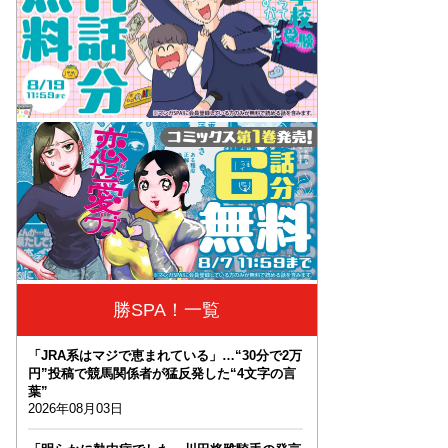
勝SPA！一覧
「JRA系はマジで恵まれている」…“30分で2万
円”投稿で競馬関係者が猛反発した“4文字の言
葉”
2026年08月03日