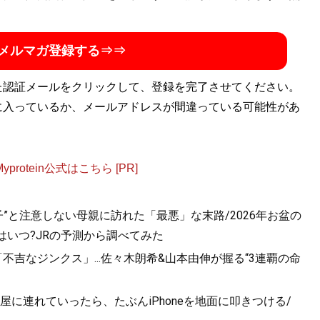
メルマガ登録する⇒⇒
た認証メールをクリックして、登録を完了させてください。
に入っているか、メールアドレスが間違っている可能性があ
otein公式はこちら [PR]
”と注意しない母親に訪れた「最悪」な末路/2026年お盆の
はいつ?JRの予測から調べてみた
不吉なジンクス」...佐々木朗希&山本由伸が握る“3連覇の命
に連れていったら、たぶんiPhoneを地面に叩きつける/