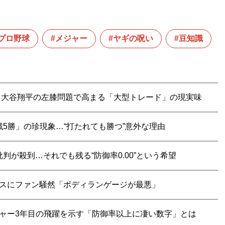
プロ野球
メジャー
ヤギの呪い
豆知識
？ 大谷翔平の左膝問題で高まる「大型トレード」の現実味
5勝」の珍現象…“打たれても勝つ”意外な理由
判が殺到…それでも残る“防御率0.00”という希望
ミスにファン騒然「ボディランゲージが最悪」
ジャー3年目の飛躍を示す「防御率以上に凄い数字」とは