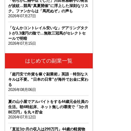
「明らかに熱中症でした」川田将雅騎手の発言
が波紋…競馬“真夏開催”に浮上した深刻なリス
ク。ファンからは「馬死ぬぞ」の声も
2026年07月27日
「なんかコントレイル安いな」デアリングタク
トが3.3億円の陰で…無敗三冠馬がセレクトセ
ールで明暗
2026年07月15日
はじめての副業一覧
「超円安で外貨を稼ぐ副業術」英語・特別なス
キルは不要。“日本の日常”が海外でお金に変わ
る
2026年08月06日
夏の山小屋でアルバイトをする44歳元会社員の
生活。朝4時起床、ネット無しの環境で「3か月
80万円」を丸々貯金
2026年07月12日
「直近3か月の収入は299万円」44歳の軽貨物