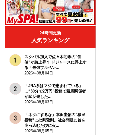
24時間更新
人気ランキング
スクバル加入で佐々木朗希の“価
値”が急上昇？ ドジャースに浮上す
る「最強ブルペン...
2026年08月04日
「JRA系はマジで恵まれている」
…“30分で2万円”投稿で競馬関係者
が猛反発した...
2026年08月03日
「ネタにするな」本田圭佑の“移民
投稿”に批判殺到。社会問題に首を
突っ込むたびに火...
2026年08月05日