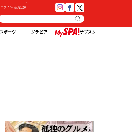
ログイン
会員登録
スポーツ
グラビア
サブスク