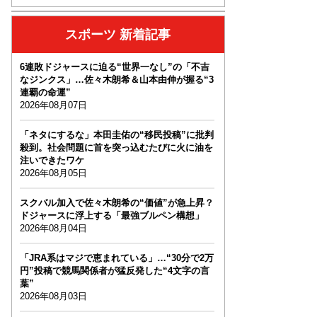
スポーツ 新着記事
6連敗ドジャースに迫る“世界一なし”の「不吉
なジンクス」…佐々木朗希＆山本由伸が握る“3
連覇の命運”
2026年08月07日
「ネタにするな」本田圭佑の“移民投稿”に批判
殺到。社会問題に首を突っ込むたびに火に油を
注いできたワケ
2026年08月05日
スクバル加入で佐々木朗希の“価値”が急上昇？
ドジャースに浮上する「最強ブルペン構想」
2026年08月04日
「JRA系はマジで恵まれている」…“30分で2万
円”投稿で競馬関係者が猛反発した“4文字の言
葉”
2026年08月03日