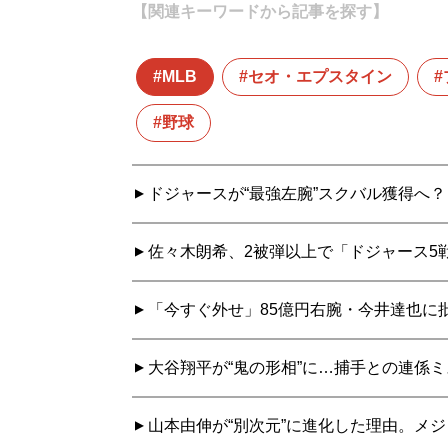
【関連キーワードから記事を探す】
MLB
セオ・エプスタイン
野球
ドジャースが“最強左腕”スクバル獲得へ
佐々木朗希、2被弾以上で「ドジャース5戦
「今すぐ外せ」85億円右腕・今井達也に批
大谷翔平が“鬼の形相”に…捕手との連係
山本由伸が“別次元”に進化した理由。メ