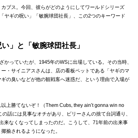
カブス。今回、彼らがどのようにしてワールドシリーズ
「ヤギの呪い」「敏腕球団社長」、この2つのキーワード
呪い」と「敏腕球団社長」
かっていたが、1945年のWSに出場している。その当時、
リー・サイニアスさんは、店の看板ペットである「ヤギのマ
ヤギの臭いなどが他の観戦客へ迷惑だ、という理由で入場が
（Them Cubs, they ain’t gonna win no
。この話には見事なオチがあり、ビリーさんの捨て台詞通り、
出来なくなってしまったのだ。こうして、71年前の出来事
と揶揄されるようになった。