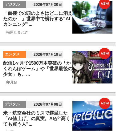
NEW!
デジタル
2026年07月30日
「面接での頭のよさはどこに消え
たのか…」世界中で横行する”AI
カンニング”...
福原たまねぎ
NEW!
エンタメ
2026年07月19日
配信1ヶ月で1500万本突破の「か
くれんぼゲーム」や「世界最後の
少女」も。...
卯月鮎
NEW!
デジタル
2026年07月08日
米・航空会社のミスで露呈した
「AI値上げ」の真実。AIが”高く
ても買う人”...
福原たまねぎ