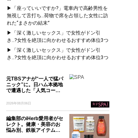
▶「座っていいですか?」電車内で高齢男性を
無視して舌打ち...荷物で席を占領した女性に訪
れた“まさかの結末”
▶「深く激しいセックス」で女性がドン引
き...?女性を絶頂に向かわせるおすすめ体位3つ
▶「深く激しいセックス」で女性がドン引
き...?女性を絶頂に向かわせるおすすめ体位3つ
元TBSアナが“一人で猛パ
ニック”に。日ハム本拠地
で遭遇した「人気コー…
2026年08月06日
編集部のiHerb愛用者がセ
レクト。健康・美容のお
悩み別、鉄板アイテム…