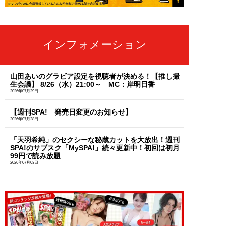
インフォメーション
山田あいのグラビア設定を視聴者が決める！【推し撮
生会議】 8/26（水）21:00～ MC：岸明日香
2026年07月29日
【週刊SPA! 発売日変更のお知らせ】
2026年07月28日
「天羽希純」のセクシーな秘蔵カットを大放出！週刊
SPA!のサブスク「MySPA!」続々更新中！初回は初月
99円で読み放題
2026年07月03日