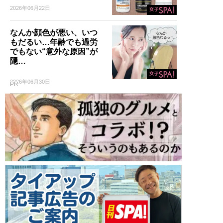
2026年06月22日
なんか顔色が悪い、いつ
もだるい…年齢でも過労
でもない“意外な原因”が
隠…
2026年06月30日
PR