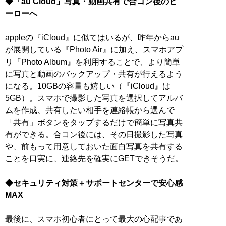
◆「au Cloud」写真・動画共有で合コン後のヒ
ーローへ
appleの『iCloud』に似てはいるが、昨年からau
が展開している『Photo Air』に加え、スマホアプ
リ『Photo Album』を利用することで、より簡単
に写真と動画のバックアップ・共有が行えるよう
になる。10GBの容量も嬉しい（『iCloud』は
5GB）。スマホで撮影した写真を選択してアルバ
ムを作成、共有したい相手を連絡帳から選んで
「共有」ボタンをタップするだけで簡単に写真共
有ができる。合コン後には、その日撮影した写真
や、前もって用意しておいた面白写真を共有する
ことを口実に、連絡先を確実にGETできそうだ。
◆セキュリティ対策＋サポートセンターで安心感
MAX
最後に、スマホ初心者にとって最大の心配事であ