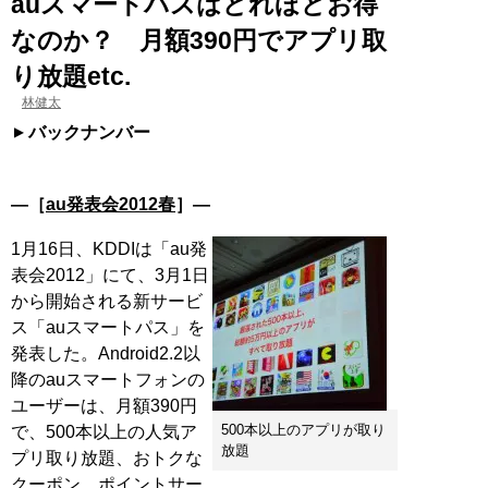
auスマートパスはどれほどお得
なのか？ 月額390円でアプリ取
り放題etc.
林健太
バックナンバー
―［
au発表会2012春
］―
1月16日、KDDIは「au発
表会2012」にて、3月1日
から開始される新サービ
ス「auスマートパス」を
発表した。Android2.2以
降のauスマートフォンの
ユーザーは、月額390円
500本以上のアプリが取り
で、500本以上の人気ア
放題
プリ取り放題、おトクな
クーポン、ポイントサー