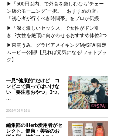
▶「500円以内」で外食を楽しむなら“チェー
ン店のモーニング”一択。「おすすめの店」
「初心者が行くべき時間帯」をプロが伝授
▶「深く激しいセックス」で女性がドン引
き...?女性を絶頂に向かわせるおすすめ体位3つ
▶東雲うみ、グラビアメイキングMySPA!限定
ムービー公開!【見れば元気になる!フォトブッ
ク】
一見“健康的”だけど…コ
ンビニで買ってはいけな
い「要注意おやつ」3つ。
…
2026年03月16日
編集部のiHerb愛用者がセ
レクト。健康・美容のお