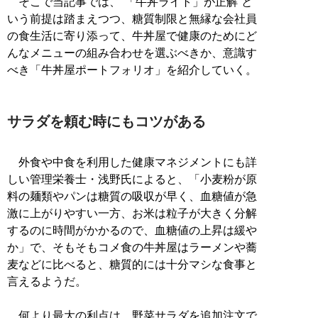
そこで当記事では、“「牛丼ライト」が正解”と
いう前提は踏まえつつ、糖質制限と無縁な会社員
の食生活に寄り添って、牛丼屋で健康のためにど
んなメニューの組み合わせを選ぶべきか、意識す
べき「牛丼屋ポートフォリオ」を紹介していく。
サラダを頼む時にもコツがある
外食や中食を利用した健康マネジメントにも詳
しい管理栄養士・浅野氏によると、「小麦粉が原
料の麺類やパンは糖質の吸収が早く、血糖値が急
激に上がりやすい一方、お米は粒子が大きく分解
するのに時間がかかるので、血糖値の上昇は緩や
か」で、そもそもコメ食の牛丼屋はラーメンや蕎
麦などに比べると、糖質的には十分マシな食事と
言えるようだ。
何より最大の利点は、野菜サラダを追加注文で