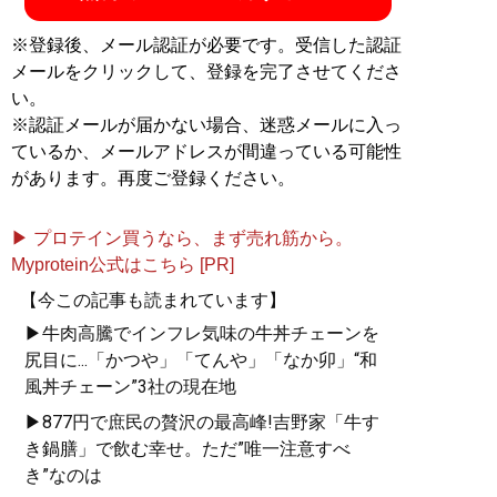
※登録後、メール認証が必要です。受信した認証
メールをクリックして、登録を完了させてくださ
い。
※認証メールが届かない場合、迷惑メールに入っ
ているか、メールアドレスが間違っている可能性
があります。再度ご登録ください。
▶ プロテイン買うなら、まず売れ筋から。
Myprotein公式はこちら [PR]
【今この記事も読まれています】
▶牛肉高騰でインフレ気味の牛丼チェーンを
尻目に...「かつや」「てんや」「なか卯」“和
風丼チェーン”3社の現在地
▶877円で庶民の贅沢の最高峰!吉野家「牛す
き鍋膳」で飲む幸せ。ただ”唯一注意すべ
き”なのは