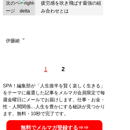
次のペ
疲労感を吹き飛ばす最強の組
ージ
み合わせとは
伊藤綾
1988年生まれ道東出身、大学でミニコミ誌や商業誌のラ
1
2
イターに。SPA! やサイゾー、キャリコネニュース、マ
イナビニュース、東洋経済オンラインなどでも執筆中。
いろんな識者のお話をうかがったり、イベントにお邪魔
SPA！編集部が「人生後半を賢く楽しく生きる」
したりするのが好き。毎月1日どこかで誰かと何かしら
をテーマに厳選した記事をメルマガ会員限定で毎
映画を観て飲む集会を開催。X（旧Twitter）：
週金曜日にメールでお届けします。仕事・お金・
@tsuitachiii
性・人間関係…人生を豊かにする秘訣が見つかり
ます。無料・10秒で完了です。
記事一覧へ
無料でメルマガ登録する⇒⇒