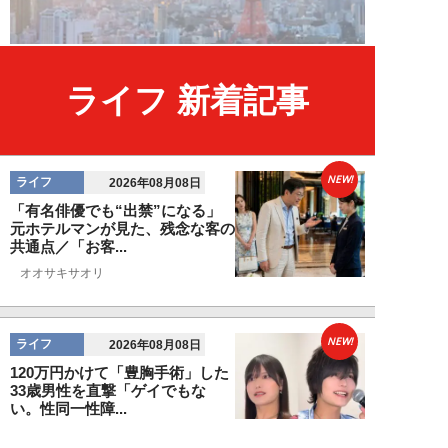
ライフ 新着記事
NEW!
ライフ
2026年08月08日
「有名俳優でも“出禁”になる」
元ホテルマンが見た、残念な客の
共通点／「お客...
オオサキサオリ
NEW!
ライフ
2026年08月08日
120万円かけて「豊胸手術」した
33歳男性を直撃「ゲイでもな
い。性同一性障...
佐藤隼秀