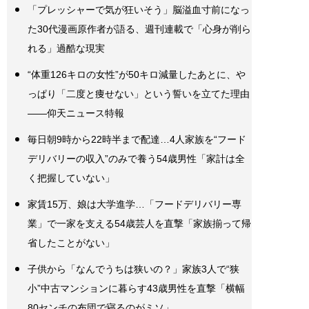
「プレッシャーで気が狂いそう」脳溢血寸前になっ
た30代漫画原作者が語る、週刊連載で「心身が削ら
れる」過酷な現実
“体重126キロの女性”が50キロ減量したあとに、や
っぱり「二度と痩せない」という誓いを立てた理由
――仰天ニュース特報
毎日朝9時から22時半まで配達…4人家族を“フード
デリバリーの収入”のみで養う54歳男性「家計は全
く把握していない」
家賃15万、娘は大学進学…「フードデリバリー専
業」で一家を支える54歳芸人を直撃「家族揃って帰
省したことがない」
子供から「なんでうちは狭いの？」家族3人で“狭
小”中古マンションに暮らす43歳男性を直撃「横幅
80センチの布団で寝るのがミソ」