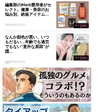
編集部のiHerb愛用者がセ
レクト。健康・美容のお
悩み別、鉄板アイテム…
2026年06月22日
なんか顔色が悪い、いつ
もだるい…年齢でも過労
でもない“意外な原因”が
隠…
2026年06月30日
PR