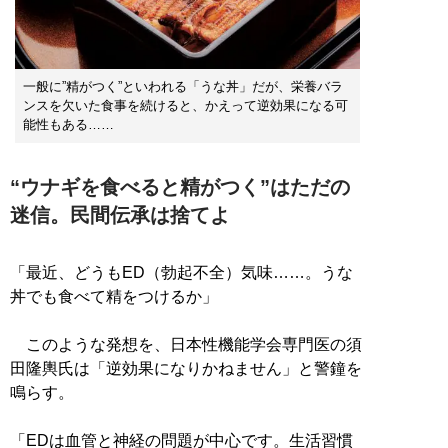
一般に”精がつく”といわれる「うな丼」だが、栄養バラ
ンスを欠いた食事を続けると、かえって逆効果になる可
能性もある……
“ウナギを食べると精がつく”はただの
迷信。民間伝承は捨てよ
「最近、どうもED（勃起不全）気味……。うな
丼でも食べて精をつけるか」
このような発想を、日本性機能学会専門医の須
田隆輿氏は「逆効果になりかねません」と警鐘を
鳴らす。
「EDは血管と神経の問題が中心です。生活習慣