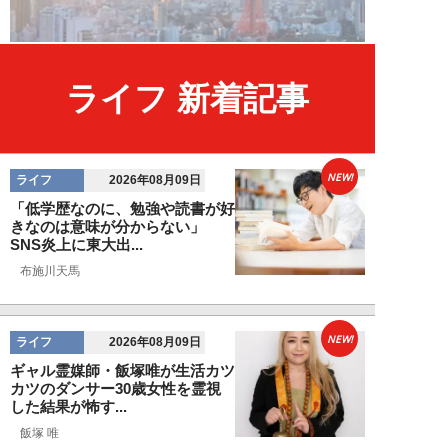
ライフ 新着記事
NEW!
ライフ
2026年08月09日
「低学歴なのに、勉強や読書が好
きなのは意味が分からない」
SNS炎上に東大出...
布施川天馬
NEW!
ライフ
2026年08月09日
ギャル霊媒師・飯塚唯が生活カツ
カツのダンサー30歳女性を霊視
した結果が怖す...
飯塚 唯