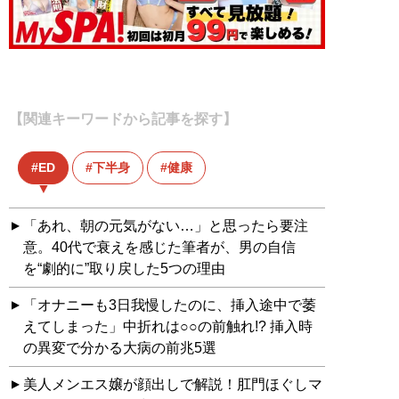
【関連キーワードから記事を探す】
ED
下半身
健康
「あれ、朝の元気がない…」と思ったら要注
意。40代で衰えを感じた筆者が、男の自信
を“劇的に”取り戻した5つの理由
「オナニーも3日我慢したのに、挿入途中で萎
えてしまった」中折れは○○の前触れ!? 挿入時
の異変で分かる大病の前兆5選
美人メンエス嬢が顔出しで解説！肛門ほぐしマ