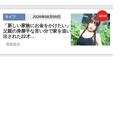
NEW!
ライフ
2026年08月09日
「新しい家族にお金をかけたい」
父親の身勝手な言い分で家を追い
出された22才...
黒島暁生
NEW!
ライフ
2026年08月09日
『孤独のグルメ』原作者がアメリ
カンなハンバーガー屋で夢中にな
った“完全和風...
久住昌之
NEW!
ライフ
2026年08月09日
新幹線で“大音量でゲームを実況
する息子”と注意しない母親に訪
れた「最悪」な...