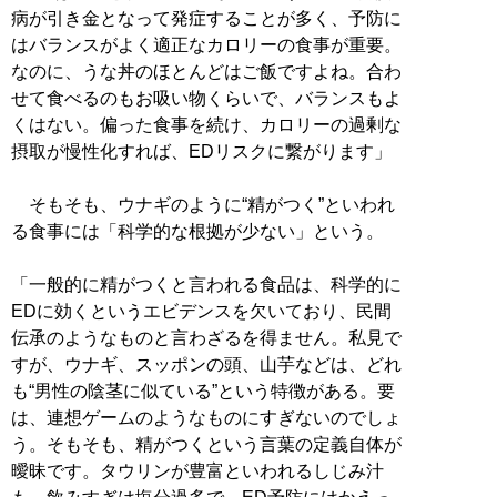
病が引き金となって発症することが多く、予防に
はバランスがよく適正なカロリーの食事が重要。
なのに、うな丼のほとんどはご飯ですよね。合わ
せて食べるのもお吸い物くらいで、バランスもよ
くはない。偏った食事を続け、カロリーの過剰な
摂取が慢性化すれば、EDリスクに繋がります」
そもそも、ウナギのように“精がつく”といわれ
る食事には「科学的な根拠が少ない」という。
「一般的に精がつくと言われる食品は、科学的に
EDに効くというエビデンスを欠いており、民間
伝承のようなものと言わざるを得ません。私見で
すが、ウナギ、スッポンの頭、山芋などは、どれ
も“男性の陰茎に似ている”という特徴がある。要
は、連想ゲームのようなものにすぎないのでしょ
う。そもそも、精がつくという言葉の定義自体が
曖昧です。タウリンが豊富といわれるしじみ汁