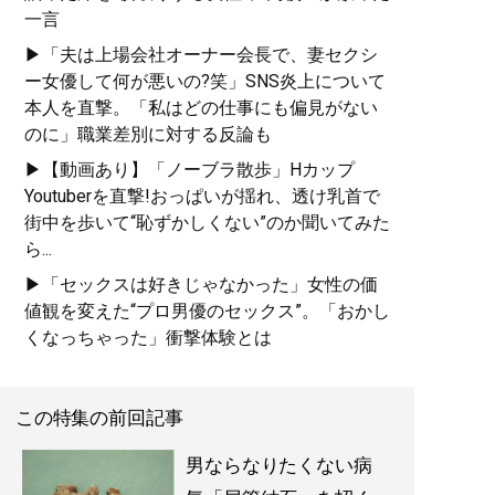
一言
▶「夫は上場会社オーナー会長で、妻セクシ
ー女優して何が悪いの?笑」SNS炎上について
本人を直撃。「私はどの仕事にも偏見がない
のに」職業差別に対する反論も
▶【動画あり】「ノーブラ散歩」Hカップ
Youtuberを直撃!おっぱいが揺れ、透け乳首で
街中を歩いて“恥ずかしくない”のか聞いてみた
ら...
▶「セックスは好きじゃなかった」女性の価
値観を変えた“プロ男優のセックス”。「おかし
くなっちゃった」衝撃体験とは
この特集の前回記事
男ならなりたくない病