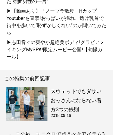
た“強面男性の一言”
▶【動画あり】「ノーブラ散歩」Hカップ
Youtuberを直撃!おっぱいが揺れ、透け乳首で
街中を歩いて“恥ずかしくない”のか聞いてみた
ら...
▶志田音々の爽やか超絶美ボディ!グラビアメ
イキングMySPA!限定ムービー公開!【旬撮ガ
ール】
この特集の前回記事
スウェットでもダサい
おっさんにならない着
方3つの鉄則
2018.09.16
この秋、ユニクロで買うべきアイテム3