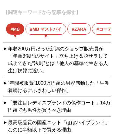
【関連キーワードから記事を探す】
MB
MB マストバイ
ZARA
コーディネート
年収200万円だった新潟のショップ販売員が
「年商3億円のサイト」立ち上げ＆脱サラして
成功できた“法則”とは「他人の基準で生きる人
生は奴隷に近い」
“年間被服費”1000万円超の男が感動した「生涯
着続けるにふさわしい傑作」
「要注目レディスブランドの傑作コート」14万
円超でも男性が買うべき理由
最高級品質の国産ニット「ほぼハイブランド」
なのに半額以下で買える理由