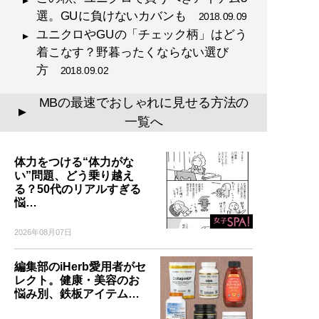
選。GUに負けないカバンも
2018.09.09
ユニクロやGUの「チェック柄」はどう
着こなす？野暮ったくならない選び
方
2018.09.02
MBの最速でおしゃれに見せる方法の
▲
一覧へ
体力をつける“体力がな
い”問題、どう乗り越え
る？50代のリアルすぎる
悩…
2026年08月07日
編集部のiHerb愛用者がセ
レクト。健康・美容のお
悩み別、鉄板アイテム…