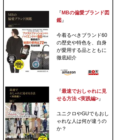
『
MBの偏愛ブランド図
鑑
』
今着るべきブランド60
の歴史や特色を、自身
が愛用する品とともに
徹底紹介
『
最速でおしゃれに見
せる方法 <実践編>
』
ユニクロやGUでもおし
ゃれな人は何が違うの
か？