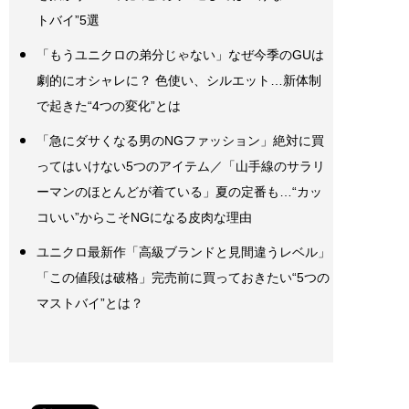
トバイ”5選
「もうユニクロの弟分じゃない」なぜ今季のGUは
劇的にオシャレに？ 色使い、シルエット…新体制
で起きた“4つの変化”とは
「急にダサくなる男のNGファッション」絶対に買
ってはいけない5つのアイテム／「山手線のサラリ
ーマンのほとんどが着ている」夏の定番も…“カッ
コいい”からこそNGになる皮肉な理由
ユニクロ最新作「高級ブランドと見間違うレベル」
「この値段は破格」完売前に買っておきたい“5つの
マストバイ”とは？