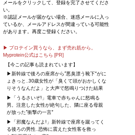
メールをクリックして、登録を完了させてくださ
い。
※認証メールが届かない場合、迷惑メールに入っ
ているか、メールアドレスが間違っている可能性
があります。再度ご登録ください。
▶ プロテイン買うなら、まず売れ筋から。
Myprotein公式はこちら [PR]
【今この記事も読まれています】
▶新幹線で後ろの座席から“悪臭漂う靴下”がに
ょきっと...30歳女性が「臭くて頭がおかしくな
りそうなんだよ」と大声で怒鳴りつけた結果
▶「うるさいぞ!」電車で赤ちゃんに怒鳴る
男。注意した女性が絶句した、隣に座る母親
が放った“衝撃の一言”
▶「邪魔なんだよ!」新幹線で座席を蹴ってく
る後ろの男性...恐怖に震えた女性客を救っ