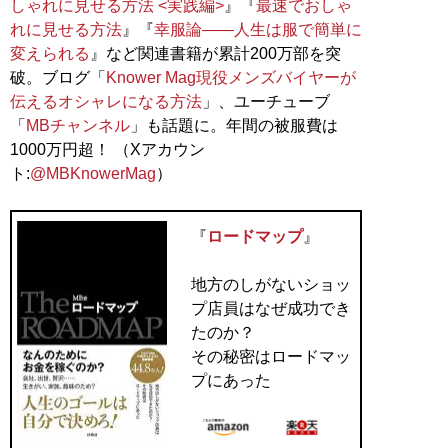
しゃれに見せる方法 <実践編>
』『
最速でおしゃ
れに見せる方法
』『
幸服論――人生は服で簡単に
変えられる
』など関連書籍が累計200万部を突
破。ブログ「
Knower Mag現役メンズバイヤーが
伝えるオシャレになる方法
」、ユーチューブ
「
MBチャンネル
」も話題に。年間の被服費は
1000万円超！ （Xアカウン
ト:
@MBKnowerMag
）
『
ロードマップ
』
地方のしがないショッ
プ店員はなぜ成功でき
たのか？
その秘密はロードマッ
プにあった