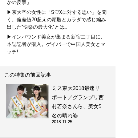
かの反撃」
▶京大卒の女性に「S♡Xに対する思い」を聞
く。偏差値70超えの頭脳とカラダで感じ編み
出した“快楽の最大化”とは...
▶インバウンド美女が集まる新宿二丁目に、
本誌記者が潜入。ゲイバーで中国人美女とマ
ッチ!
この特集の前回記事
ミス東大2018最速リ
ポート／グランプリ西
村若奈さんら、美女5
名の晴れ姿
2018.11.25