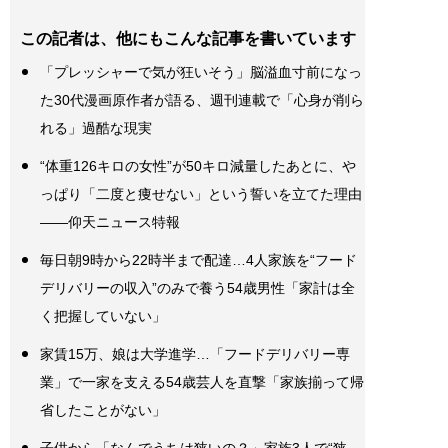
この記者は、他にもこんな記事を書いています
「プレッシャーで気が狂いそう」脳溢血寸前になっ
た30代漫画原作者が語る、週刊連載で「心身が削ら
れる」過酷な現実
“体重126キロの女性”が50キロ減量したあとに、や
っぱり「二度と痩せない」という誓いを立てた理由
――仰天ニュース特報
毎日朝9時から22時半まで配達…4人家族を“フード
デリバリーの収入”のみで養う54歳男性「家計は全
く把握していない」
家賃15万、娘は大学進学…「フードデリバリー専
業」で一家を支える54歳芸人を直撃「家族揃って帰
省したことがない」