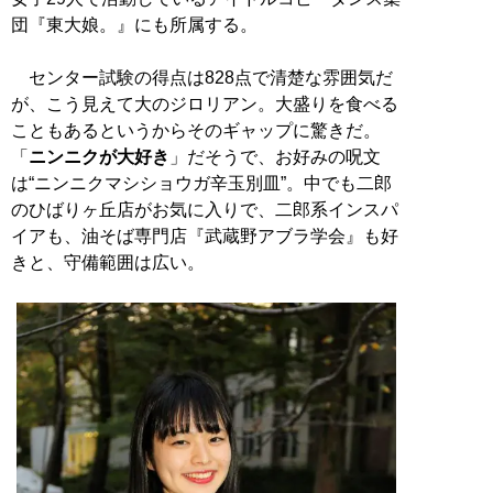
団『東大娘。』にも所属する。
センター試験の得点は828点で清楚な雰囲気だ
が、こう見えて大のジロリアン。大盛りを食べる
こともあるというからそのギャップに驚きだ。
「
ニンニクが大好き
」だそうで、お好みの呪文
は“ニンニクマシショウガ辛玉別皿”。中でも二郎
のひばりヶ丘店がお気に入りで、二郎系インスパ
イアも、油そば専門店『武蔵野アブラ学会』も好
きと、守備範囲は広い。