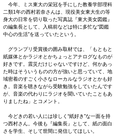
今年、ミス東大の栄冠を手にした教養学部理科
二類1年の西村若奈さんは、現役美女東大生の等
身大の日常を切り取った写真誌『東大美女図鑑』
の編集長として、入稿前などは特に多忙な“図鑑
中心の生活”を送っていたという。
グランプリ受賞後の囲み取材では、「もともと
紙媒体とかラジオとかちょっとアナログなものが
好きです。震災だけじゃないですけど、何かあっ
た時はそういうものの方が強いと思っていて、地
域密着のすごく小さなローカルなラジオとかも好
き。音楽を聴きながら受験勉強をしていたんです
が、音楽の代わりにラジオを聞いていたこともあ
りましたね」とコメント。
今どきの若い人には珍しく“紙好き”な一面を持
つ西村さん。今後も『編集長』として、紙の面白
さを学生、そして世間に発信してほしい。