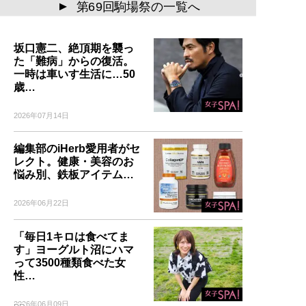
第69回駒場祭の一覧へ
▲
坂口憲二、絶頂期を襲っ
た「難病」からの復活。
一時は車いす生活に…50
歳…
2026年07月14日
編集部のiHerb愛用者がセ
レクト。健康・美容のお
悩み別、鉄板アイテム…
2026年06月22日
「毎日1キロは食べてま
す」ヨーグルト沼にハマ
って3500種類食べた女
性…
2026年06月09日