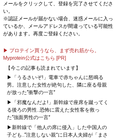
メールをクリックして、登録を完了させてくださ
い。
※認証メールが届かない場合、迷惑メールに入っ
ているか、メールアドレスが間違っている可能性
があります。再度ご登録ください。
▶ プロテイン買うなら、まず売れ筋から。
Myprotein公式はこちら [PR]
【今この記事も読まれています】
▶「うるさいぞ!」電車で赤ちゃんに怒鳴る
男。注意した女性が絶句した、隣に座る母親
が放った“衝撃の一言”
▶「邪魔なんだよ!」新幹線で座席を蹴ってく
る後ろの男性...恐怖に震えた女性客を救っ
た“強面男性の一言”
▶新幹線で「他人の席に侵入」した中国人の
子ども...“注意しない親”に日本人夫婦が「まさ