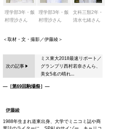
理学部3年・飯
理学部3年・飯
文科三類2年・
村理沙さん
村理沙さん
清水七緒さん
ミス東大2018最速リポート／
次の記事
グランプリ西村若奈さんら、
美女5名の晴れ...
―［
第69回駒場祭
］―
伊藤綾
1988年生まれ道東出身、大学でミニコミ誌や商
業誌のライターに。SPA! やサイゾー、キャリコ