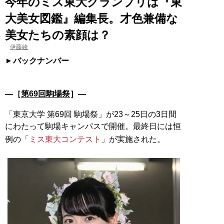
今年のミス東大グランプリは『東
大美女図鑑』編集長。才色兼備な
美女たちの素顔は？
伊藤綾
バックナンバー
―［
第69回駒場祭
］―
「東京大学 第69回 駒場祭」が23～25日の3日間
にわたって駒場キャンパスで開催。最終日には恒
例の「
ミス東大コンテスト
」が実施された。