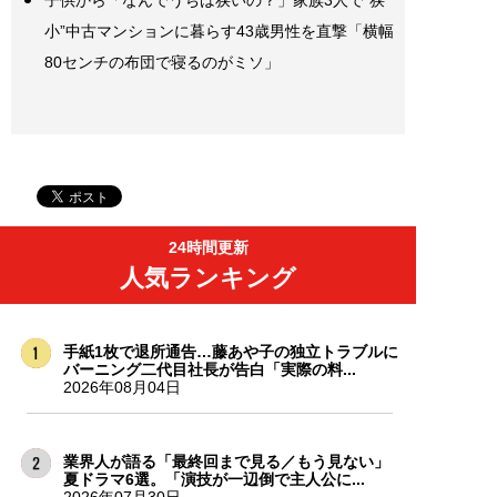
子供から「なんでうちは狭いの？」家族3人で“狭
小”中古マンションに暮らす43歳男性を直撃「横幅
80センチの布団で寝るのがミソ」
24時間更新
人気ランキング
手紙1枚で退所通告…藤あや子の独立トラブルに
バーニング二代目社長が告白「実際の料...
2026年08月04日
業界人が語る「最終回まで見る／もう見ない」
夏ドラマ6選。「演技が一辺倒で主人公に...