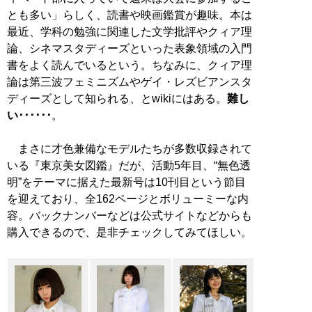
とも多い」らしく、読書や映画鑑賞が趣味。本は
最近、学科の勉強に関連した文学批評やクィア理
論、シネマスタディーズといった表象領域の入門
書をよく読んでいるという。ちなみに、クィア理
論は第三波フェミニズムやゲイ・レズビアンスタ
ディーズとして知られる、とwikiにはある。
難し
い･･････
。
まさに才色兼備なモデルたちが多数収録されて
いる『東京美女図鑑』だが、活動5年目、“無色透
明”をテーマに据えた最新号は10刊目という節目
を迎えており、全162ページとボリューミーな内
容。バックナンバーなどは公式サイトなどからも
購入できるので、是非チェックしてみてほしい。