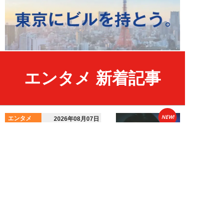
エンタメ 新着記事
NEW!
エンタメ
2026年08月07日
男性CM起用4位の“隠れCMキン
グ”は『20世紀少年』の元子役。
小倉史也（...
望月ふみ
NEW!
エンタメ
2026年08月07日
「牛丼2杯で満腹」だった男が