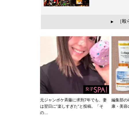
［殴
▲
元ジャンポケ斉藤に求刑7年でも、妻
編集部のi
は翌日に“楽しすぎた“と投稿。「そ
康・美容
の…