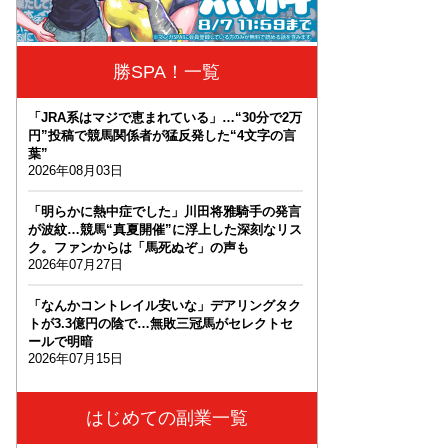
勝SPA！一覧
「JRA系はマジで恵まれている」…“30分で2万
円”投稿で競馬関係者が猛反発した“4文字の言
葉”
2026年08月03日
「明らかに熱中症でした」川田将雅騎手の発言
が波紋…競馬“真夏開催”に浮上した深刻なリス
ク。ファンからは「馬死ぬぞ」の声も
2026年07月27日
「なんかコントレイル安いな」デアリングタク
トが3.3億円の陰で…無敗三冠馬がセレクトセ
ールで明暗
2026年07月15日
はじめての副業一覧