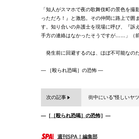
「知人がスマホで夜の歌舞伎町の景色を撮
っただろ！』と激怒。その仲間に路上で囲ま
す。知り合いの弁護士を現場に呼び、『訴
手方の連絡はなかったそうですが……」（
発生前に回避するのは、ほぼ不可能なの
次の記事
街中にいる“怪しいヤ
―［
［殴られ恐喝］の恐怖
］―
週刊SPA！編集部