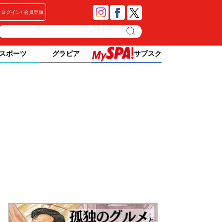
ログイン
会員登録
スポーツ
グラビア
サブスク