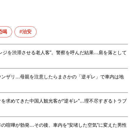
恐喝
治安
レジを渋滞させる老人客”。警察を呼んだ結果…肩を落として
ウンザリ…母親を注意したらまさかの「逆ギレ」で車内は地
を求めてきた中国人観光客が“逆ギレ”…理不尽すぎるトラブ
の喧嘩が勃発…その後、車内を“安堵した空気”に変えた男性