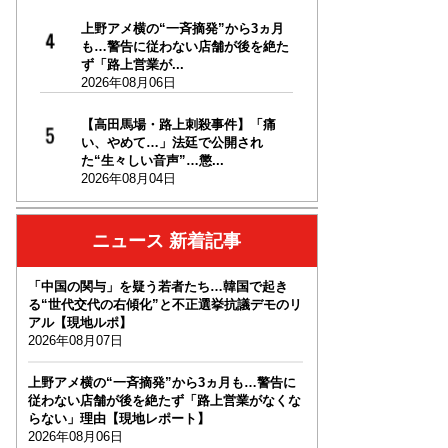
上野アメ横の“一斉摘発”から3ヵ月
も…警告に従わない店舗が後を絶た
ず「路上営業が...
2026年08月06日
【高田馬場・路上刺殺事件】「痛
い、やめて…」法廷で公開され
た“生々しい音声”…懲...
2026年08月04日
ニュース 新着記事
「中国の関与」を疑う若者たち…韓国で起き
る“世代交代の右傾化”と不正選挙抗議デモのリ
アル【現地ルポ】
2026年08月07日
上野アメ横の“一斉摘発”から3ヵ月も…警告に
従わない店舗が後を絶たず「路上営業がなくな
らない」理由【現地レポート】
2026年08月06日