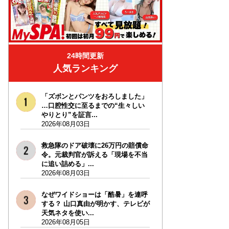
24時間更新
人気ランキング
「ズボンとパンツをおろしました」
…口腔性交に至るまでの“生々しい
やりとり”を証言...
2026年08月03日
救急隊のドア破壊に26万円の賠償命
令。元裁判官が訴える「現場を不当
に追い詰める」...
2026年08月03日
なぜワイドショーは「酷暑」を連呼
する？ 山口真由が明かす、テレビが
天気ネタを使い...
2026年08月05日