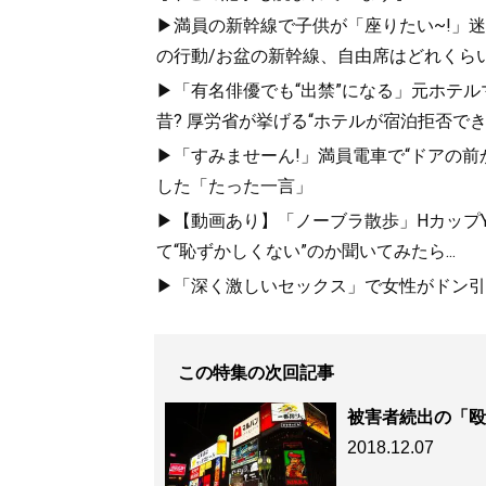
▶満員の新幹線で子供が「座りたい~!」迷惑
の行動/お盆の新幹線、自由席はどれくらい
▶「有名俳優でも“出禁”になる」元ホテ
昔? 厚労省が挙げる“ホテルが宿泊拒否で
▶「すみませーん!」満員電車で“ドアの前
した「たった一言」
▶【動画あり】「ノーブラ散歩」HカップYo
て“恥ずかしくない”のか聞いてみたら...
▶「深く激しいセックス」で女性がドン引き
この特集の次回記事
被害者続出の「殴
2018.12.07