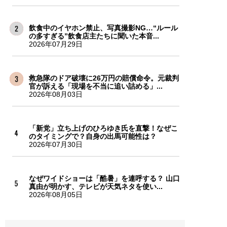
飲食中のイヤホン禁止、写真撮影NG…“ルール
の多すぎる”飲食店主たちに聞いた本音...
2026年07月29日
救急隊のドア破壊に26万円の賠償命令。元裁判
官が訴える「現場を不当に追い詰める」...
2026年08月03日
「新党」立ち上げのひろゆき氏を直撃！なぜこ
のタイミングで？自身の出馬可能性は？
2026年07月30日
なぜワイドショーは「酷暑」を連呼する？ 山口
真由が明かす、テレビが天気ネタを使い...
2026年08月05日