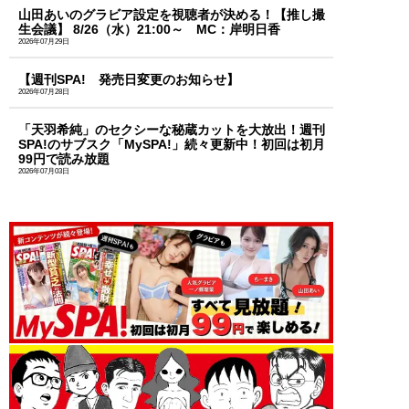
山田あいのグラビア設定を視聴者が決める！【推し撮
生会議】 8/26（水）21:00～ MC：岸明日香
2026年07月29日
【週刊SPA! 発売日変更のお知らせ】
2026年07月28日
「天羽希純」のセクシーな秘蔵カットを大放出！週刊
SPA!のサブスク「MySPA!」続々更新中！初回は初月
99円で読み放題
2026年07月03日