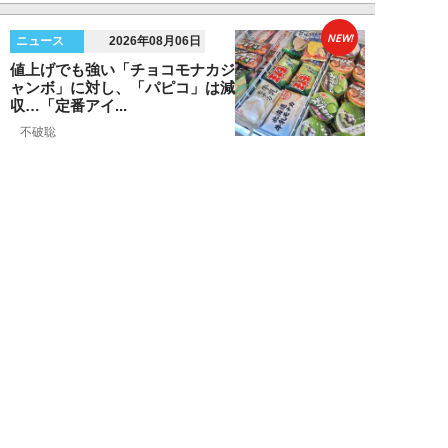
NEW!
ニュース
2026年08月06日
値上げでも強い「チョコモナカジ
ャンボ」に対し、「パピコ」は減
収…「定番アイ...
不破聡
NEW!
ニュース
2026年08月05日
なぜワイドショーは「酷暑」を連
呼する？ 山口真由が明かす、テ
レビが天気ネタ...
山口真由
NEW!
ニュース
2026年08月05日
やまゆり園事件から10年。乙武
洋匡が問う「私たちの心にも“植
松聖”が棲んで...