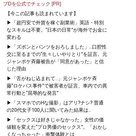
プDを公式でチェック [PR]
【今この記事も読まれています】
▶「超円安で外貨を稼ぐ副業術」英語・特別
なスキルは不要。“日本の日常”が海外でお金に
変わる
▶「ズボンとパンツをおろしました」...口腔性
交に至るまでの“生々しいやりとり”を証言。元
ジャンポケ斉藤被告が「同意があった」と信
じた理由
▶「舌がねじ込まれて...」元ジャンポケ斉
藤“ロケバス事件”で被害者が証言、車内での異
常行動と“屈辱的な発言”
▶「スマホでのHな撮影」はアリ?ナシ? 普通
の20代女子100人に聞いてみた結果は...
▶「セックスは好きじゃなかった」女性の価
値観を変えた“プロ男優のセックス”。「おかし
くなっちゃった」衝撃体験とは