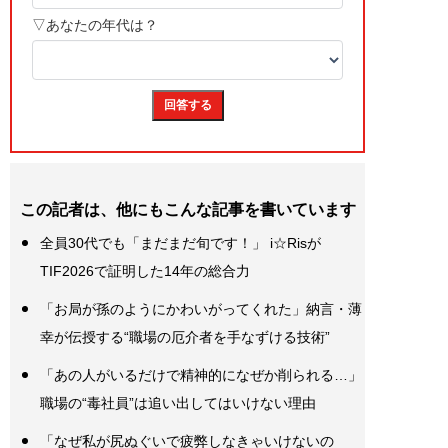
この記者は、他にもこんな記事を書いています
全員30代でも「まだまだ旬です！」 i☆Risが
TIF2026で証明した14年の総合力
「お局が孫のようにかわいがってくれた」納言・薄
幸が伝授する“職場の厄介者を手なずける技術”
「あの人がいるだけで精神的になぜか削られる…」
職場の“毒社員”は追い出してはいけない理由
「なぜ私が尻ぬぐいで疲弊しなきゃいけないの