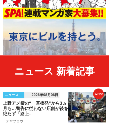
ニュース 新着記事
NEW!
ニュース
2026年08月06日
上野アメ横の“一斉摘発”から3ヵ
月も…警告に従わない店舗が後を
絶たず「路上...
デヤブロウ