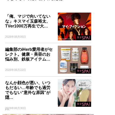
「俺、マジで向いてない
な」キスマイ玉森裕太、
TVer1000万再生で大…
2026年08月05日
編集部のiHerb愛用者がセ
レクト。健康・美容のお
悩み別、鉄板アイテム…
2026年06月22日
なんか顔色が悪い、いつ
もだるい…年齢でも過労
でもない“意外な原因”が
隠…
2026年06月30日
PR