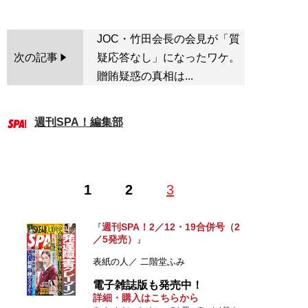
JOC・竹田会長の会見が「質
次の記事
疑応答なし」になったワケ。
贈賄疑惑の真相は...
週刊SPA！編集部
1
2
3
週刊SPA！2／12・19合併号（2
『
／5発売）
』
表紙の人／ 二階堂ふみ
電子雑誌版も発売中！
詳細・購入はこちらから