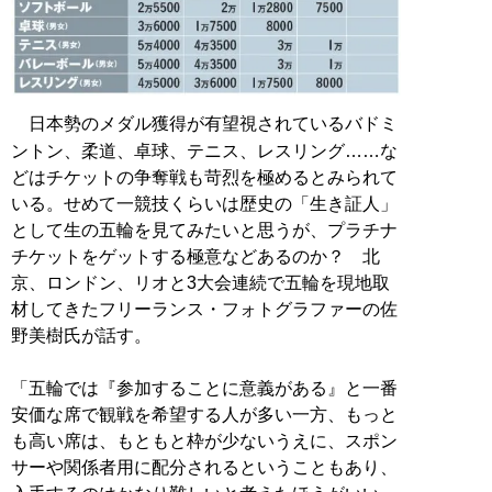
日本勢のメダル獲得が有望視されているバドミ
ントン、柔道、卓球、テニス、レスリング……な
どはチケットの争奪戦も苛烈を極めるとみられて
いる。せめて一競技くらいは歴史の「生き証人」
として生の五輪を見てみたいと思うが、プラチナ
チケットをゲットする極意などあるのか？ 北
京、ロンドン、リオと3大会連続で五輪を現地取
材してきたフリーランス・フォトグラファーの佐
野美樹氏が話す。
「五輪では『参加することに意義がある』と一番
安価な席で観戦を希望する人が多い一方、もっと
も高い席は、もともと枠が少ないうえに、スポン
サーや関係者用に配分されるということもあり、