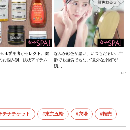
Herb愛用者がセレクト。健
なんか顔色が悪い、いつもだるい…年
のお悩み別、鉄板アイテム…
齢でも過労でもない“意外な原因”が
隠…
PR
ラチナチケット
東京五輪
穴場
転売