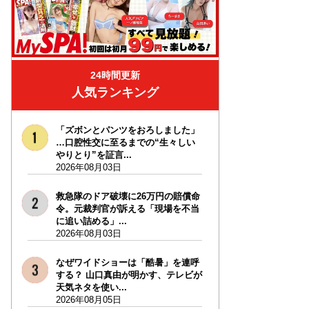
24時間更新
人気ランキング
「ズボンとパンツをおろしました」
…口腔性交に至るまでの“生々しい
やりとり”を証言...
2026年08月03日
救急隊のドア破壊に26万円の賠償命
令。元裁判官が訴える「現場を不当
に追い詰める」...
2026年08月03日
なぜワイドショーは「酷暑」を連呼
する？ 山口真由が明かす、テレビが
天気ネタを使い...
2026年08月05日