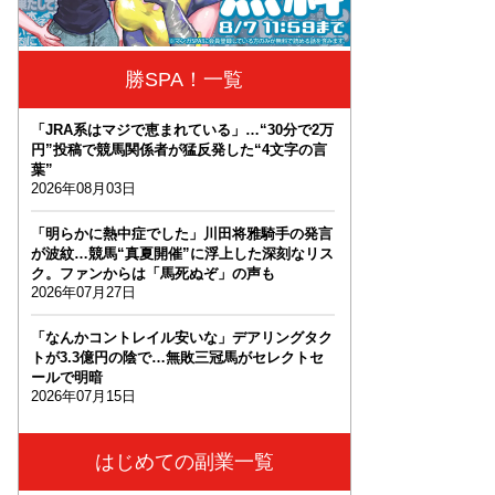
勝SPA！一覧
「JRA系はマジで恵まれている」…“30分で2万
円”投稿で競馬関係者が猛反発した“4文字の言
葉”
2026年08月03日
「明らかに熱中症でした」川田将雅騎手の発言
が波紋…競馬“真夏開催”に浮上した深刻なリス
ク。ファンからは「馬死ぬぞ」の声も
2026年07月27日
「なんかコントレイル安いな」デアリングタク
トが3.3億円の陰で…無敗三冠馬がセレクトセ
ールで明暗
2026年07月15日
はじめての副業一覧