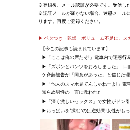
※登録後、メール認証が必要です。受信し
※認証メールが届かない場合、迷惑メール
ります。再度ご登録ください。
▶ ベタつき・乾燥・ボリューム不足に。スカル
【今この記事も読まれています】
▶「ここは俺の席だぞ!」電車内で迷惑行
▶「ズボンとパンツをおろしました」...
ケ斉藤被告が「同意があった」と信じた理
▶「他人のスマホ見てんじゃねーよ!」電車
知らぬ男性の一言に救われた
▶「深く激しいセックス」で女性がドン引き
▶おっぱいを“揉む”のは逆効果!女性がも