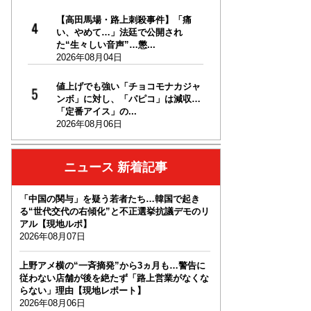
【高田馬場・路上刺殺事件】「痛
い、やめて…」法廷で公開され
た“生々しい音声”…懲...
2026年08月04日
値上げでも強い「チョコモナカジャ
ンボ」に対し、「パピコ」は減収…
「定番アイス」の...
2026年08月06日
ニュース 新着記事
「中国の関与」を疑う若者たち…韓国で起き
る“世代交代の右傾化”と不正選挙抗議デモのリ
アル【現地ルポ】
2026年08月07日
上野アメ横の“一斉摘発”から3ヵ月も…警告に
従わない店舗が後を絶たず「路上営業がなくな
らない」理由【現地レポート】
2026年08月06日