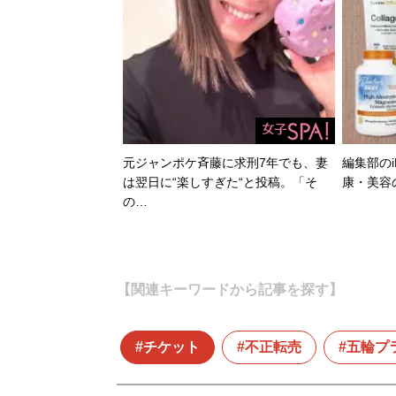
元ジャンポケ斉藤に求刑7年でも、妻
編集部のi
は翌日に“楽しすぎた“と投稿。「そ
康・美容
の…
【関連キーワードから記事を探す】
チケット
不正転売
五輪プ