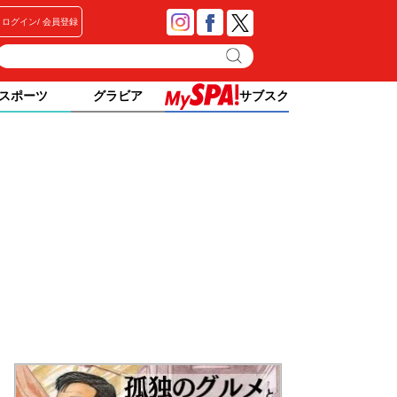
ログイン
会員登録
スポーツ
グラビア
サブスク