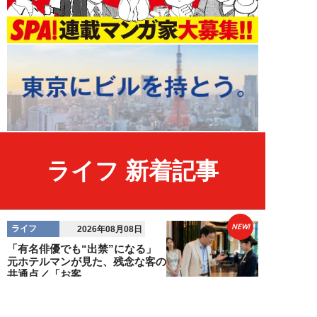
ライフ 新着記事
NEW!
ライフ
2026年08月08日
「有名俳優でも“出禁”になる」
元ホテルマンが見た、残念な客の
共通点／「お客...
オオサキサオリ