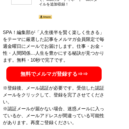
『
最速でおしゃれに見せる
イルを追加収録！
方法 <実践編>
』
ユニクロやGUでもおしゃれ
な人は何が違うのか？
SPA！編集部が「人生後半を賢く楽しく生きる」
をテーマに厳選した記事をメルマガ会員限定で毎
週金曜日にメールでお届けします。仕事・お金・
性・人間関係…人生を豊かにする秘訣が見つかり
ます。無料・10秒で完了です。
無料でメルマガ登録する⇒⇒
※登録後、メール認証が必要です。受信した認証
『
幸服論――人生は服で簡単
メールをクリックして、登録を完了させてくださ
に変えられる
』
い。
※認証メールが届かない場合、迷惑メールに入っ
自信は服で簡単につくること
ているか、メールアドレスが間違っている可能性
ができる!
があります。再度ご登録ください。