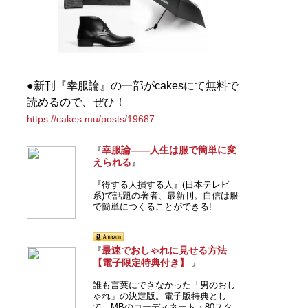
店員はなぜ成功できたの
か？
その秘密はロードマップ
にあった
●新刊『幸服論』の一部がcakesにて無料で
読めるので、ぜひ！
https://cakes.mu/posts/19687
幸服論――人生は服で簡単に変
『
『
MBの偏愛ブランド図鑑
』
えられる
』
今着るべきブランド60の歴
『得する人損する人』(日本テレビ
系)で話題の著者、最新刊。自信は服
史や特色を、自身が愛用す
で簡単につくることができる!
る品とともに徹底紹介
最速でおしゃれに見せる方法
『
【電子限定特典付き】
』
誰も言葉にできなかった「男のおし
ゃれ」の決定版。電子版特典とし
て、MBのコーディネート・80スタ