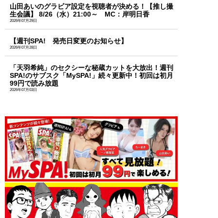
山田あいのグラビア設定を視聴者が決める！【推し撮
生会議】 8/26（水）21:00～ MC：岸明日香
2026年07月29日
【週刊SPA! 発売日変更のお知らせ】
2026年07月28日
「天羽希純」のセクシーな秘蔵カットを大放出！週刊
SPA!のサブスク「MySPA!」続々更新中！初回は初月
99円で読み放題
2026年07月03日