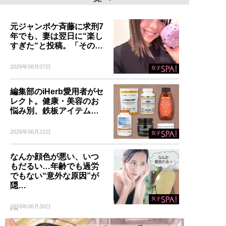
元ジャンポケ斉藤に求刑7
年でも、妻は翌日に“楽し
すぎた“と投稿。「その…
2026年08月07日
編集部のiHerb愛用者がセ
レクト。健康・美容のお
悩み別、鉄板アイテム…
2026年06月22日
なんか顔色が悪い、いつ
もだるい…年齢でも過労
でもない“意外な原因”が
隠…
2026年06月30日
PR