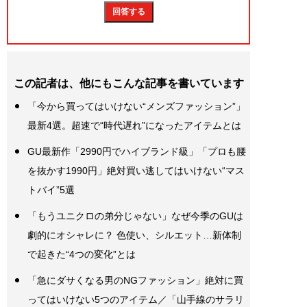
この記者は、他にもこんな記事を書いています
「今から買ってはいけない“メンズファッション”」
最新4選。超速で“時代遅れ”になったアイテムとは
GU最新作「2990円でハイブランド級」「プロも腰
を抜かす1990円」絶対買い逃してはいけない“マス
トバイ”5選
「もうユニクロの弟分じゃない」なぜ今季のGUは
劇的にオシャレに？ 色使い、シルエット…新体制
で起きた“4つの変化”とは
「急にダサくなる男のNGファッション」絶対に買
ってはいけない5つのアイテム／「山手線のサラリ