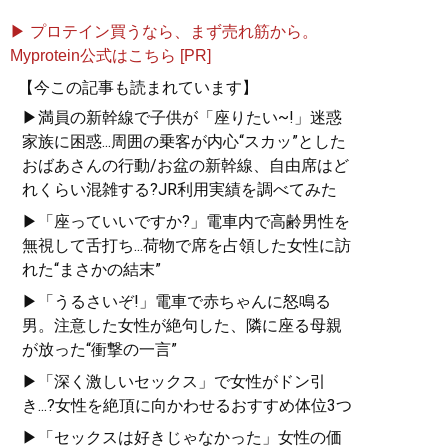
▶ プロテイン買うなら、まず売れ筋から。
Myprotein公式はこちら [PR]
【今この記事も読まれています】
▶満員の新幹線で子供が「座りたい~!」迷惑
『
最速でおしゃれに見せる
家族に困惑...周囲の乗客が内心“スカッ”とした
方法 【電子限定特典付き】
』
おばあさんの行動/お盆の新幹線、自由席はど
れくらい混雑する?JR利用実績を調べてみた
誰も言葉にできなかった
▶「座っていいですか?」電車内で高齢男性を
「男のおしゃれ」の決定
無視して舌打ち...荷物で席を占領した女性に訪
版。電子版特典として、MB
れた“まさかの結末”
のコーディネート・80スタ
▶「うるさいぞ!」電車で赤ちゃんに怒鳴る
イルを追加収録！
男。注意した女性が絶句した、隣に座る母親
が放った“衝撃の一言”
▶「深く激しいセックス」で女性がドン引
き...?女性を絶頂に向かわせるおすすめ体位3つ
記事一覧へ
▶「セックスは好きじゃなかった」女性の価