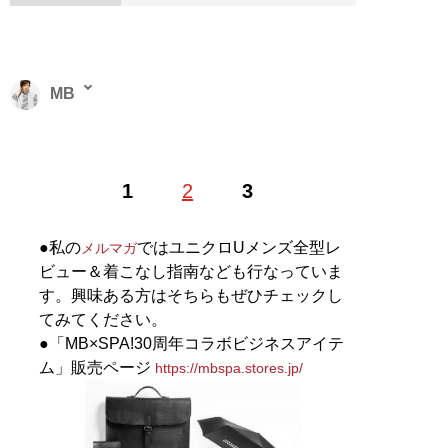
MB
ファッションバイヤー。最新刊『
ロードマップ
』のほ
1
2
3
か、『
MBの偏愛ブランド図鑑
』『
最速でおしゃれに見
せる方法 <実践編>
』『
最速でおしゃれに見せる方法
』
『
幸服論――人生は服で簡単に変えられる
』など関連書
●私の
ではユニクロUメンズ全型レ
メルマガ
籍が累計200万部を突破。ブログ「
Knower Mag現役メ
ビュー＆着こなし指南なども行なっていま
ンズバイヤーが伝えるオシャレになる方法
」、ユーチュ
す。興味ある方はそちらもぜひチェックし
ーブ「
MBチャンネル
」も話題に。年間の被服費は1000
てみてください。
万円超！ （Xアカウント:
@MBKnowerMag
）
●「MB×SPA!30周年コラボビジネスアイテ
ム」販売ページ
https://mbspa.stores.jp/
『
ロードマップ
』
地方のしがないショップ