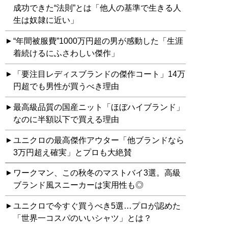
成功できた“法則”とは「他人の基準で生きる人
生は奴隷に近い」
“年間被服費”1000万円超の男が感動した「生涯
着続けるにふさわしい傑作」
「要注目レディスブランドの傑作コート」14万
円超でも男性が買うべき理由
最高級品質の国産ニット「ほぼハイブランド」
なのに半額以下で買える理由
ユニクロの最高傑作アウター「他ブランドなら
3万円超え確実」とプロも大絶賛
ワークマン、この秋冬のマストバイ3選。高級
ブランド風スニーカーは実用性も◎
ユニクロで今すぐ買うべき5選…プロが認めた
「世界一コスパのいいシャツ」とは？