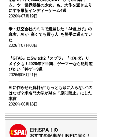
ム」や「世界最後の少女」も。大作を置き去り
にする最新インディーゲーム4選
2026年07月19日
米・航空会社のミスで露呈した「AI値上げ」の
真実。AIが”高くても買う人”を勝手に選んでい
た
2026年07月08日
『GTA6』にSwitch2『スプラ』『ゼルダ』リ
メイクも！2026年下半期、ゲーマーなら絶対遊
びたい「神ゲー9選」
2026年06月21日
AIに作らせた資料が“ちっとも頭に入らない”の
はなぜ？米名門大学がAIを「原則禁止」にした
本質
2026年06月18日