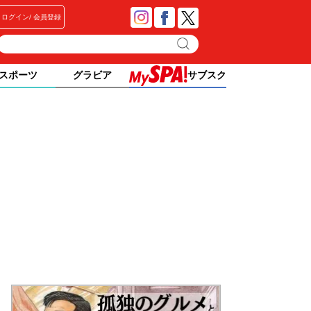
ログイン
会員登録
スポーツ
グラビア
サブスク