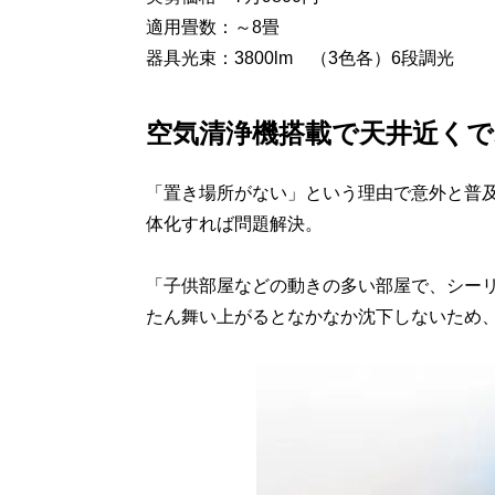
適用畳数：～8畳
器具光束：3800lm （3色各）6段調光
空気清浄機搭載で天井近く
「置き場所がない」という理由で意外と普
体化すれば問題解決。
「子供部屋などの動きの多い部屋で、シー
たん舞い上がるとなかなか沈下しないため