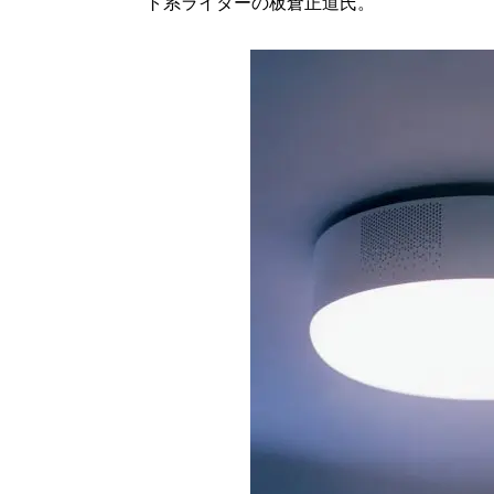
ト系ライターの板倉正道氏。