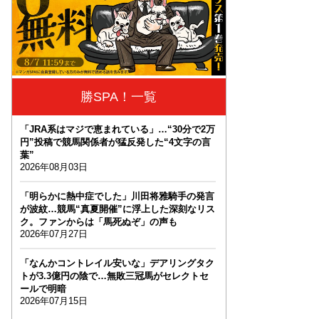
勝SPA！一覧
「JRA系はマジで恵まれている」…“30分で2万
円”投稿で競馬関係者が猛反発した“4文字の言
葉”
2026年08月03日
「明らかに熱中症でした」川田将雅騎手の発言
が波紋…競馬“真夏開催”に浮上した深刻なリス
ク。ファンからは「馬死ぬぞ」の声も
2026年07月27日
「なんかコントレイル安いな」デアリングタク
トが3.3億円の陰で…無敗三冠馬がセレクトセ
ールで明暗
2026年07月15日