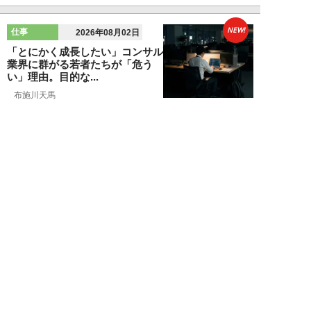
NEW!
仕事
2026年08月02日
「とにかく成長したい」コンサル
業界に群がる若者たちが「危う
い」理由。目的な...
布施川天馬
NEW!
仕事
2026年08月02日
「お局が孫のようにかわいがって
くれた」納言・薄幸が伝授す
る“職場の厄介者を...
週刊SPA！編集部
NEW!
仕事
2026年08月01日
「あの人がいるだけで精神的にな
ぜか削られる…」職場の“毒社
員”は追い出して...