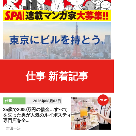
仕事 新着記事
NEW!
仕事
2026年08月02日
25歳で2000万円の借金…すべて
を失った男が人気のルイボスティ
専門店を全...
吉田一治