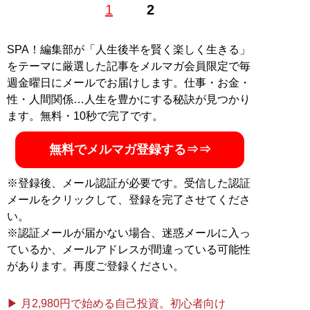
1
2
日生。東南アジア経済情報、最新テクノロジー、ガジェ
ット関連記事を各メディアで執筆。ブログ『
たまには澤
田もエンターテイナー
』
SPA！編集部が「人生後半を賢く楽しく生きる」
をテーマに厳選した記事をメルマガ会員限定で毎
記事一覧へ
週金曜日にメールでお届けします。仕事・お金・
性・人間関係…人生を豊かにする秘訣が見つかり
ます。無料・10秒で完了です。
無料でメルマガ登録する⇒⇒
※登録後、メール認証が必要です。受信した認証
メールをクリックして、登録を完了させてくださ
い。
※認証メールが届かない場合、迷惑メールに入っ
ているか、メールアドレスが間違っている可能性
があります。再度ご登録ください。
▶ 月2,980円で始める自己投資。初心者向け