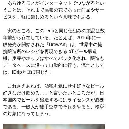
あらゆるモノがインターネットでつながるとい
うことは、それまで高嶺の花であった商品やサー
ビスを手軽に楽しめるという意味でもある。
実のところ、このiDripと同じ仕組みの製品は数
年前から存在している。たとえば、2016年に一
般発売が開始された『BrewArt』は、世界中の提
携醸造所のレシピを再現できるIoTビール醸造
機。麦芽やホップはすべてパック化され、醸造も
データベースに沿って自動的に行う。流れとして
は、iDripとほぼ同じだ。
これさえあれば、酒税も気にせず好きなビール
好きなだけ飲める……と言いたいところだが、日
本国内でビールを醸造するにはライセンスが必要
である。一般人が徒手空拳でそれをやると、検挙
の対象になってしまう。