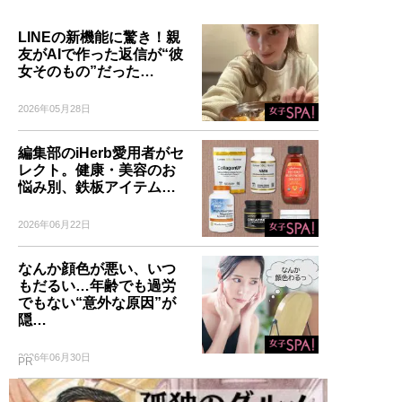
LINEの新機能に驚き！親
友がAIで作った返信が“彼
女そのもの”だった…
2026年05月28日
編集部のiHerb愛用者がセ
レクト。健康・美容のお
悩み別、鉄板アイテム…
2026年06月22日
なんか顔色が悪い、いつ
もだるい…年齢でも過労
でもない“意外な原因”が
隠…
2026年06月30日
PR