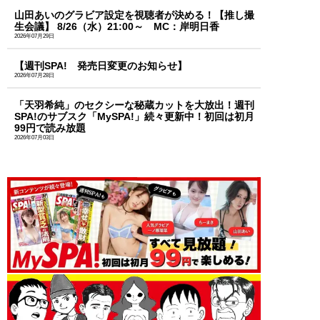
山田あいのグラビア設定を視聴者が決める！【推し撮
生会議】 8/26（水）21:00～ MC：岸明日香
2026年07月29日
【週刊SPA! 発売日変更のお知らせ】
2026年07月28日
「天羽希純」のセクシーな秘蔵カットを大放出！週刊
SPA!のサブスク「MySPA!」続々更新中！初回は初月
99円で読み放題
2026年07月03日