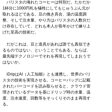
バリスタの淹れたコーヒーは特別だ。たかだか
1杯分に1000円札を犠牲にしてもじゅうぶん元が
取れるほどである。豆の挽き具合、湯の温度調
整、そして注水量。やり方はバリスタの人数分だ
け存在していて、どれも本人が長年かけて練り上
げた至高の技術だ。
だがこれは、豆と道具があれば誰でも真似でき
るものではない、ということでもある。ならば、
最先端テクノロジーでそれを再現してしまおうで
はないか。
iDripはAI（人工知能）とも連携し、世界のバリ
スタの技術を実現させる。コーヒーバッグに記載
されたバーコードを読み取らせると、クラウド管
理されているデータを基にドリップ時の水量、温
度、注水速度、回数等をそっくりそのまま再現す
る。