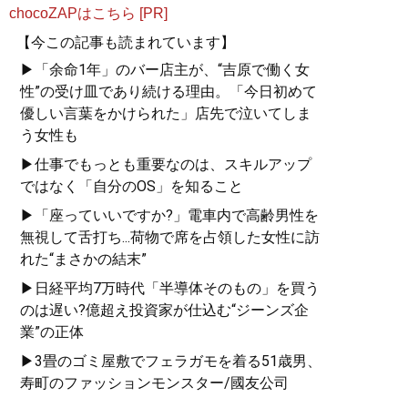
chocoZAPはこちら [PR]
【今この記事も読まれています】
▶「余命1年」のバー店主が、“吉原で働く女
性”の受け皿であり続ける理由。「今日初めて
優しい言葉をかけられた」店先で泣いてしま
う女性も
▶仕事でもっとも重要なのは、スキルアップ
ではなく「自分のOS」を知ること
▶「座っていいですか?」電車内で高齢男性を
無視して舌打ち...荷物で席を占領した女性に訪
れた“まさかの結末”
▶日経平均7万時代「半導体そのもの」を買う
のは遅い?億超え投資家が仕込む“ジーンズ企
業”の正体
▶3畳のゴミ屋敷でフェラガモを着る51歳男、
寿町のファッションモンスター/國友公司