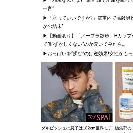
▶「邪魔なんだよ!」新幹線で座席を蹴って
一言”
▶「座っていいですか?」電車内で高齢男性
かの結末”
▶【動画あり】「ノーブラ散歩」HカップYo
て“恥ずかしくない”のか聞いてみたら...
▶おっぱいを“揉む”のは逆効果!女性がも
ダルビッシュの息子は182cm世界モデ
編集部のi