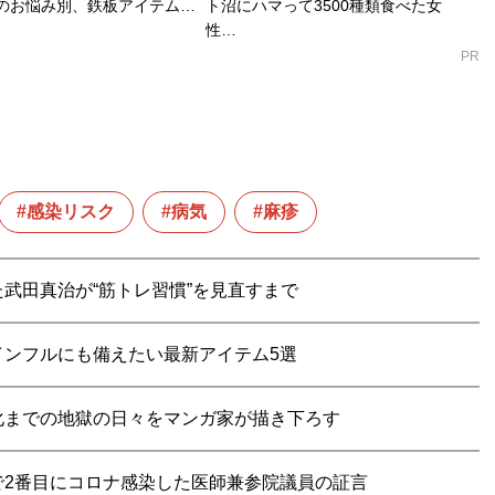
のお悩み別、鉄板アイテム…
ト沼にハマって3500種類食べた女
性…
PR
感染リスク
病気
麻疹
武田真治が“筋トレ習慣”を見直すまで
ンフルにも備えたい最新アイテム5選
化までの地獄の日々をマンガ家が描き下ろす
で2番目にコロナ感染した医師兼参院議員の証言