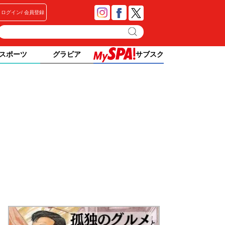
ログイン
会員登録
スポーツ
グラビア
サブスク