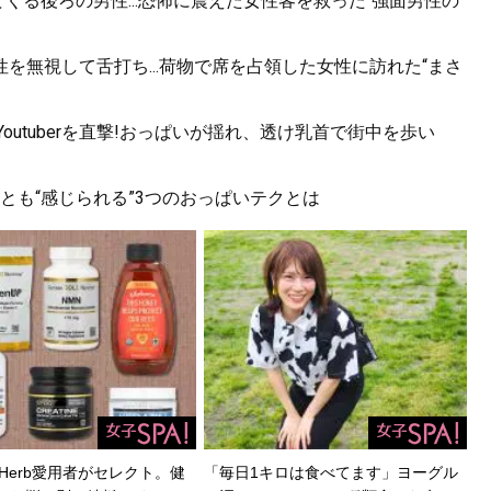
くる後ろの男性...恐怖に震えた女性客を救った“強面男性の
を無視して舌打ち...荷物で席を占領した女性に訪れた“まさ
utuberを直撃!おっぱいが揺れ、透け乳首で街中を歩い
っとも“感じられる”3つのおっぱいテクとは
Herb愛用者がセレクト。健
「毎日1キロは食べてます」ヨーグル