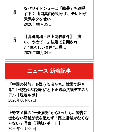
なぜワイドショーは「酷暑」を連呼
する？ 山口真由が明かす、テレビが
天気ネタを使い...
2026年08月05日
【高田馬場・路上刺殺事件】「痛
い、やめて…」法廷で公開され
た“生々しい音声”…懲...
2026年08月04日
ニュース 新着記事
「中国の関与」を疑う若者たち…韓国で起き
る“世代交代の右傾化”と不正選挙抗議デモのリ
アル【現地ルポ】
2026年08月07日
上野アメ横の“一斉摘発”から3ヵ月も…警告に
従わない店舗が後を絶たず「路上営業がなくな
らない」理由【現地レポート】
2026年08月06日