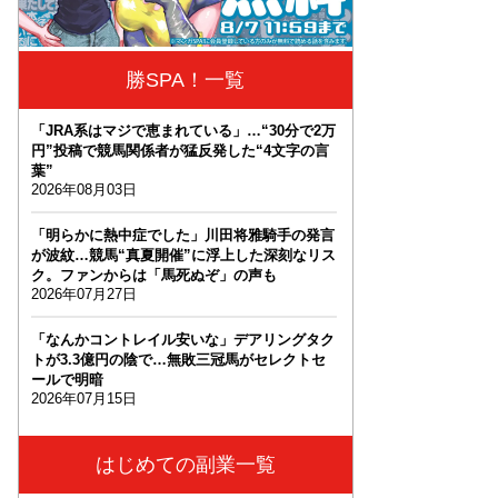
勝SPA！一覧
「JRA系はマジで恵まれている」…“30分で2万
円”投稿で競馬関係者が猛反発した“4文字の言
葉”
2026年08月03日
「明らかに熱中症でした」川田将雅騎手の発言
が波紋…競馬“真夏開催”に浮上した深刻なリス
ク。ファンからは「馬死ぬぞ」の声も
2026年07月27日
「なんかコントレイル安いな」デアリングタク
トが3.3億円の陰で…無敗三冠馬がセレクトセ
ールで明暗
2026年07月15日
はじめての副業一覧