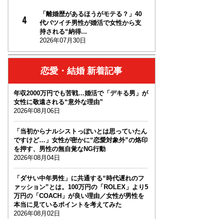
「離婚歴があるほうがモテる？」40
代バツイチ男性が婚活で女性から支
持される“納得...
2026年07月30日
恋愛・結婚 新着記事
年収2000万円でも苦戦…婚活で「デキる男」が
女性に敬遠される“意外な理由”
2026年08月06日
「当初からナルシストっぽいとは思っていたん
ですけど…」女性が密かに“恋愛対象外”の烙印
を押す、男性の無自覚なNG行動
2026年08月04日
「ダサい中年男性」に共通する“時代遅れのフ
ァッション”とは。100万円の「ROLEX」より5
万円の「COACH」が良い理由／女性が男性を
本当に見ているポイントを考えてみた
2026年08月02日