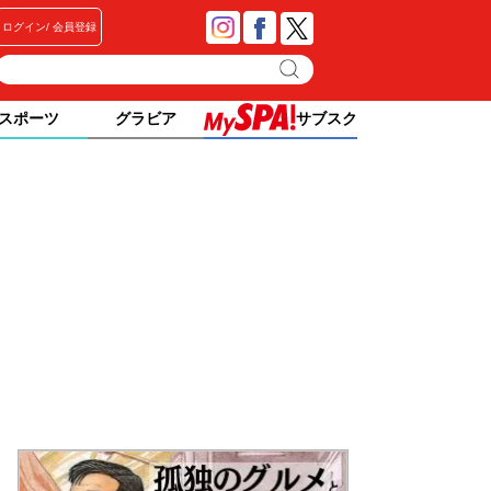
ログイン
会員登録
スポーツ
グラビア
サブスク