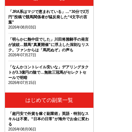
「JRA系はマジで恵まれている」…“30分で2万
円”投稿で競馬関係者が猛反発した“4文字の言
葉”
2026年08月03日
「明らかに熱中症でした」川田将雅騎手の発言
が波紋…競馬“真夏開催”に浮上した深刻なリス
ク。ファンからは「馬死ぬぞ」の声も
2026年07月27日
「なんかコントレイル安いな」デアリングタク
トが3.3億円の陰で…無敗三冠馬がセレクトセ
ールで明暗
2026年07月15日
はじめての副業一覧
「超円安で外貨を稼ぐ副業術」英語・特別なス
キルは不要。“日本の日常”が海外でお金に変わ
る
2026年08月06日