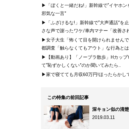
▶「ぼくと一緒だね!」新幹線で“イヤホン
邪気な一言”
▶「ふざけるな!」新幹線で“大声通話”
さな声で謝ったワケ/車内マナー「改善さ
▶女子大生「怖くて目を開けられませんでし
都調査「触らなくてもアウト」な行為とは
▶【動画あり】「ノーブラ散歩」HカップYo
て“恥ずかしくない”のか聞いてみたら...
▶家で寝てても月収60万円!ほったらかし
この特集の前回記事
深キョン似の清楚
2019.03.11