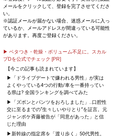
メールをクリックして、登録を完了させてくださ
い。
※認証メールが届かない場合、迷惑メールに入っ
ているか、メールアドレスが間違っている可能性
があります。再度ご登録ください。
▶ ベタつき・乾燥・ボリューム不足に。スカル
プDを公式でチェック [PR]
【今この記事も読まれています】
▶「ドライブデートで嫌われる男性」が実は
よくやっている4つの行動/車を一番持ってい
る県は? 全国ランキングを調べてみた
▶「ズボンとパンツをおろしました」...口腔性
交に至るまでの“生々しいやりとり”を証言。元
ジャンポケ斉藤被告が「同意があった」と信
じた理由
▶新幹線の指定席を「渡り歩く」50代男性。