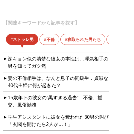
【関連キーワードから記事を探す】
ネトラレ男
不倫
寝取られた男たち
離婚
深キョン似の清楚な彼女の本性は…浮気相手の
男を知ってガク然
妻の不倫相手は、なんと息子の同級生…貞淑な
40代主婦に何が起きた？
15歳年下の彼女の“黒すぎる過去”…不倫、援
交、風俗勤務
学生アシスタントに彼女を奪われた30男の叫び
「玄関を開けたら2人が…！」