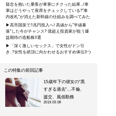
疑念を抱いた乗客が車掌にチクった結果.../車
掌はどうやって座席をチェックしている?“車
内改札”が消えた新幹線の仕組みを調べてみた
▶高市国策で1兆円投入へ! 高値から“半値暴
落”した今がチャンス? 億超え投資家が狙う爆
益期待の造船株3選
▶「深く激しいセックス」で女性がドン引
き...?女性を絶頂に向かわせるおすすめ体位3つ
この特集の前回記事
15歳年下の彼女の“黒
すぎる過去”…不倫、
援交、風俗勤務
2019.03.08