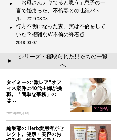
「お母さんデキてると思う」息子の一
言で始まった、不倫妻との壮絶バト
ル
2019.03.08
行方不明になった妻、実は不倫をして
いた!? 複雑なW不倫の終着点
2019.03.07
シリーズ・寝取られた男たちの一覧
▲
へ
タイミーの“激レア”オフ
ィス案件に40代主婦が挑
戦。「簡単な事務」の
は…
2026年08月10日
編集部のiHerb愛用者がセ
レクト。健康・美容のお