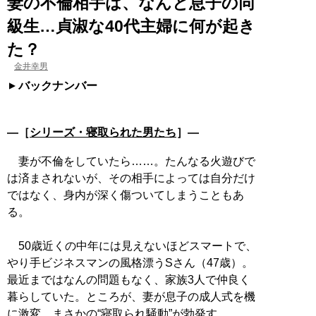
妻の不倫相手は、なんと息子の同
級生…貞淑な40代主婦に何が起き
た？
金井幸男
バックナンバー
―［
シリーズ・寝取られた男たち
］―
妻が不倫をしていたら……。たんなる火遊びで
は済まされないが、その相手によっては自分だけ
ではなく、身内が深く傷ついてしまうこともあ
る。
50歳近くの中年には見えないほどスマートで、
やり手ビジネスマンの風格漂うSさん（47歳）。
最近まではなんの問題もなく、家族3人で仲良く
暮らしていた。ところが、妻が息子の成人式を機
に激変。まさかの“寝取られ騒動”が勃発す