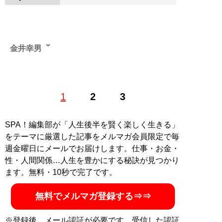
金井幸男
編集プロダクション勤務を経て、2002年にフリーランス
1
2
3
として独立。GETON！（学習研究社）、ストリート
JACK（KK ベストセラーズ）、スマート（宝島社）、
411、GOOUT、THE DAY（すべて三栄書房）など、フ
SPA！編集部が「人生後半を賢く楽しく生きる」
ァッション誌を中心に活動する。また、紙媒体だけでな
をテーマに厳選した記事をメルマガ会員限定で毎
くOCEANSウェブやDiyer(s)をはじめとするWEBマガジ
週金曜日にメールでお届けします。仕事・お金・
ンも担当。その他、ペットや美容、グルメ、スポーツ、
性・人間関係…人生を豊かにする秘訣が見つかり
カルチャーといった多ジャンルに携わり、メディア問わ
ます。無料・10秒で完了です。
ず寄稿している。
無料でメルマガ登録する⇒⇒
記事一覧へ
※登録後、メール認証が必要です。受信した認証