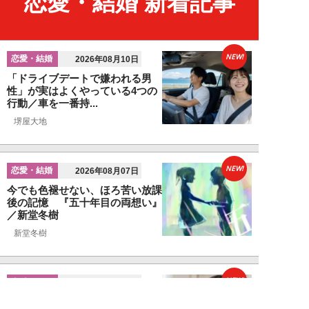
恋愛・結婚 新着記事
NEW!
恋愛・結婚
2026年08月10日
「ドライブデートで嫌われる男
性」が実はよくやっている4つの
行動／車を一番持...
堺屋大地
NEW!
恋愛・結婚
2026年08月07日
今でも色褪せない、ほろ苦い放課
後の記憶 『五十年目の両想い』
／新堂冬樹
新堂冬樹
NEW!
恋愛・結婚
2026年08月07日
婚活女性が見ている「男性のプロ