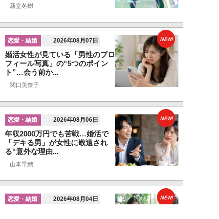
新堂冬樹
NEW!
恋愛・結婚
2026年08月07日
婚活女性が見ている「男性のプロ
フィール写真」の“5つのポイン
ト”…会う前か...
関口美奈子
NEW!
恋愛・結婚
2026年08月06日
年収2000万円でも苦戦…婚活で
「デキる男」が女性に敬遠され
る“意外な理由...
山本早織
NEW!
恋愛・結婚
2026年08月04日
「当初からナルシストっぽいとは