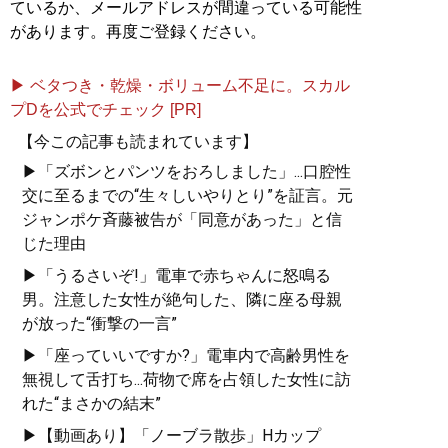
ているか、メールアドレスが間違っている可能性
があります。再度ご登録ください。
▶ ベタつき・乾燥・ボリューム不足に。スカル
プDを公式でチェック [PR]
【今この記事も読まれています】
▶「ズボンとパンツをおろしました」...口腔性
交に至るまでの“生々しいやりとり”を証言。元
ジャンポケ斉藤被告が「同意があった」と信
じた理由
▶「うるさいぞ!」電車で赤ちゃんに怒鳴る
男。注意した女性が絶句した、隣に座る母親
が放った“衝撃の一言”
▶「座っていいですか?」電車内で高齢男性を
無視して舌打ち...荷物で席を占領した女性に訪
れた“まさかの結末”
▶【動画あり】「ノーブラ散歩」Hカップ