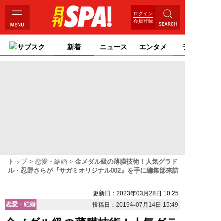
ログイン
会員登録
サブスク
新着
ニュース
エンタメ
ライフ
トップ
恋愛・結婚
金メダル級の薄膜技術！人気グラド
ル・忍野さらが『サガミオリジナル002』を手に編集部来訪
更新日：2023年03月28日 10:25
恋愛・結婚
投稿日：2019年07月14日 15:49