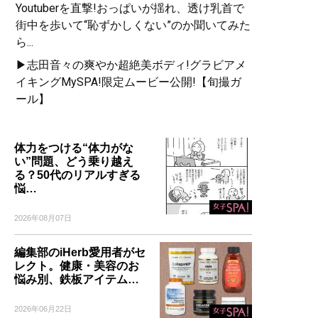
Youtuberを直撃!おっぱいが揺れ、透け乳首で
街中を歩いて“恥ずかしくない”のか聞いてみた
ら...
▶志田音々の爽やか超絶美ボディ!グラビアメ
イキングMySPA!限定ムービー公開!【旬撮ガ
ール】
体力をつける“体力がな
い”問題、どう乗り越え
る？50代のリアルすぎる
悩…
2026年08月07日
編集部のiHerb愛用者がセ
レクト。健康・美容のお
悩み別、鉄板アイテム…
2026年06月22日