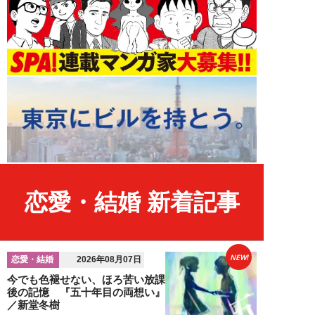
恋愛・結婚 新着記事
NEW!
恋愛・結婚
2026年08月07日
今でも色褪せない、ほろ苦い放課
後の記憶 『五十年目の両想い』
／新堂冬樹