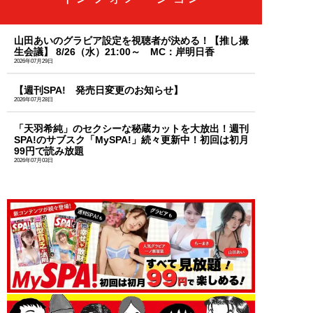
山田あいのグラビア設定を視聴者が決める！【推し撮
生会議】 8/26（水）21:00～ MC：岸明日香
2026年07月29日
【週刊SPA! 発売日変更のお知らせ】
2026年07月28日
「天羽希純」のセクシーな秘蔵カットを大放出！週刊
SPA!のサブスク「MySPA!」続々更新中！初回は初月
99円で読み放題
2026年07月03日