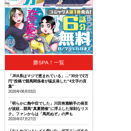
勝SPA！一覧
「JRA系はマジで恵まれている」…“30分で2万
円”投稿で競馬関係者が猛反発した“4文字の言
葉”
2026年08月03日
「明らかに熱中症でした」川田将雅騎手の発言
が波紋…競馬“真夏開催”に浮上した深刻なリス
ク。ファンからは「馬死ぬぞ」の声も
2026年07月27日
「なんかコントレイル安いな」デアリングタク