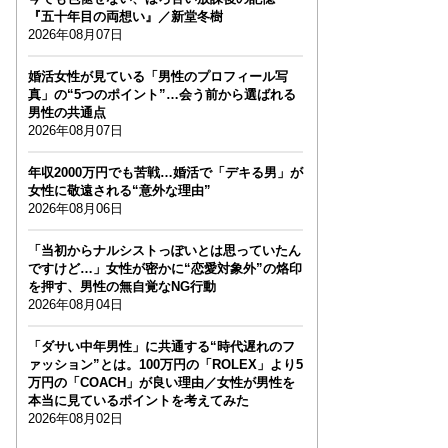
『五十年目の両想い』／新堂冬樹
2026年08月07日
婚活女性が見ている「男性のプロフィール写
真」の“5つのポイント”…会う前から選ばれる
男性の共通点
2026年08月07日
年収2000万円でも苦戦…婚活で「デキる男」が
女性に敬遠される“意外な理由”
2026年08月06日
「当初からナルシストっぽいとは思っていたん
ですけど…」女性が密かに“恋愛対象外”の烙印
を押す、男性の無自覚なNG行動
2026年08月04日
「ダサい中年男性」に共通する“時代遅れのフ
ァッション”とは。100万円の「ROLEX」より5
万円の「COACH」が良い理由／女性が男性を
本当に見ているポイントを考えてみた
2026年08月02日