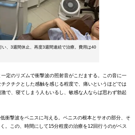
行い、3週間休止、再度3週間連続で治療。費用は40
一定のリズムで衝撃波の照射音がこだまする。この音に一
なチクチクとした感触を感じる程度で、痛いというほどでは
刺激で、寝てしまう人もいるし、敏感な人ならば思わず勃起
の低衝撃波をペニスに与える。ペニスの根本とサオの部分、そ
いく。この、時間にして15分程度の治療を12回行うのがベス