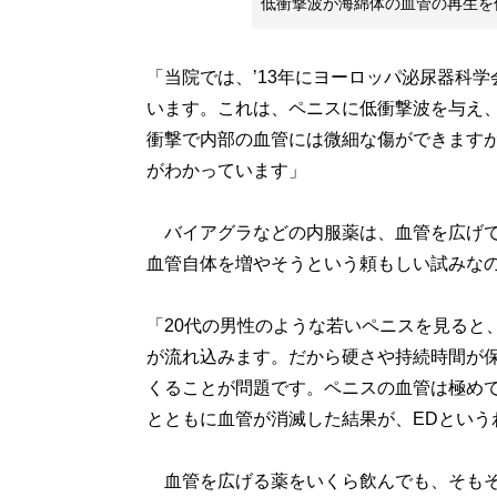
低衝撃波が海綿体の血管の再生を
「当院では、’13年にヨーロッパ泌尿器科
います。これは、ペニスに低衝撃波を与え
衝撃で内部の血管には微細な傷ができます
がわかっています」
バイアグラなどの内服薬は、血管を広げて
血管自体を増やそうという頼もしい試みな
「20代の男性のような若いペニスを見ると
が流れ込みます。だから硬さや持続時間が
くることが問題です。ペニスの血管は極め
とともに血管が消滅した結果が、EDという
血管を広げる薬をいくら飲んでも、そもそ