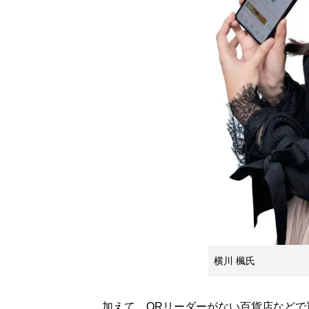
横川 楓氏
加えて、QRリーダーがない百貨店などで