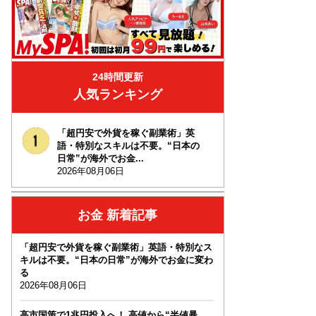
24時間更新
人気ランキング
「超円安で外貨を稼ぐ副業術」英
語・特別なスキルは不要。“日本の
日常”が海外でお金...
2026年08月06日
お金 新着記事
「超円安で外貨を稼ぐ副業術」英語・特別なス
キルは不要。“日本の日常”が海外でお金に変わ
る
2026年08月06日
高市国策で1兆円投入へ！ 高値から“半値暴