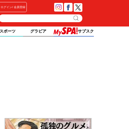
ログイン
会員登録
スポーツ
グラビア
サブスク