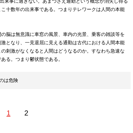
の出来事に過ぎない。あまつさえ通勤という概念が消失し得る
ここ十数年の出来事である。つまりテレワークは人間の本能
の脳は無意識に車窓の風景、車内の光景、乗客の雑談等を
刺激となり、一見退屈に見える通勤は古代における人間本能
この刺激がなくなると人間はどうなるのか。すなわち急速な
である。つまり鬱状態である。
のは危険
1
2