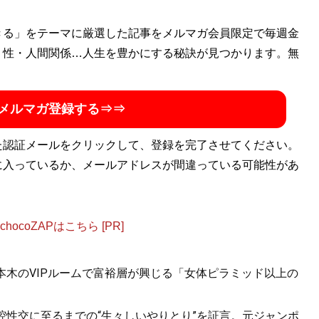
／評論家／令和政治社会問題研究所所長。日本ペンクラブ正会
きる」をテーマに厳選した記事をメルマガ会員限定で毎週金
からネトウヨ陣営の気鋭の論客として執筆活動を展開した
・性・人間関係…人生を豊かにする秘訣が見つかります。無
に愛想を尽かし、現在は距離を置いている。『
愛国商売
』
（新潮社）、『
ネット右翼の終わり ヘイトスピーチはなぜ
メルマガ登録する⇒⇒
多数
た認証メールをクリックして、登録を完了させてください。
に入っているか、メールアドレスが間違っている可能性があ
ocoZAPはこちら [PR]
六本木のVIPルームで富裕層が興じる「女体ピラミッド以上の
口腔性交に至るまでの“生々しいやりとり”を証言。元ジャンポ