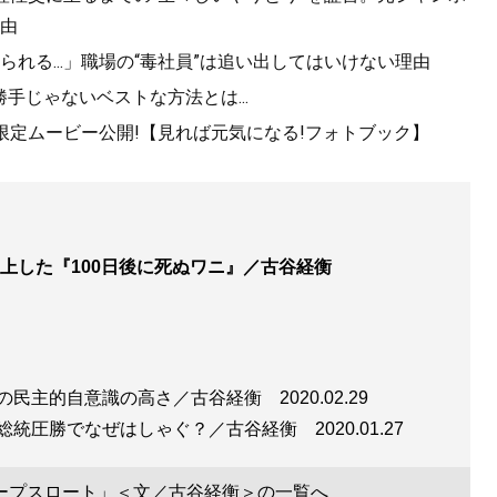
由
れる...」職場の“毒社員”は追い出してはいけない理由
勝手じゃないベストな方法とは...
!限定ムービー公開!【見れば元気になる!フォトブック】
上した『100日後に死ぬワニ』／古谷経衡
ンの民主的自意識の高さ／古谷経衡
2020.02.29
蔡総統圧勝でなぜはしゃぐ？／古谷経衡
2020.01.27
ープスロート」＜文／古谷経衡＞の一覧へ