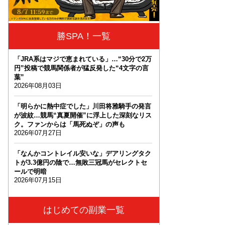
勝SPA！一覧
「JRA系はマジで恵まれている」…“30分で2万
円”投稿で競馬関係者が猛反発した“4文字の言
葉”
2026年08月03日
「明らかに熱中症でした」川田将雅騎手の発言
が波紋…競馬“真夏開催”に浮上した深刻なリス
ク。ファンからは「馬死ぬぞ」の声も
2026年07月27日
「なんかコントレイル安いな」デアリングタク
トが3.3億円の陰で…無敗三冠馬がセレクトセ
ールで明暗
2026年07月15日
はじめての副業一覧