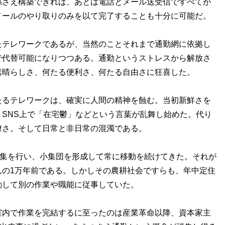
係さえ構築できれば、あとは電話とメール送受信ですべてが
メールのやり取りのみを以て完了することも十分に可能だ。
テレワークであるが、当然のことそれまで通勤網に依拠し
で代替可能になりつつある。通勤というストレスから解放さ
素晴らしさ、何たる便利さ、何たる自由さに狂喜した。
るテレワークは、確実に人間の精神を蝕む。当初新鮮さを
SNS上で「在宅鬱」などという言葉が乱舞し始めた。代り
瞭さ。そして日常と非日常の混濁である。
採集を行い、小集団を形成して常に移動を続けてきた。それが
んの1万年前である。しかしその農耕社会ですらも、年中定住
動して別の作業や職能に従事していた。
内で作業を完結するに至ったのは産業革命以降、資本家主