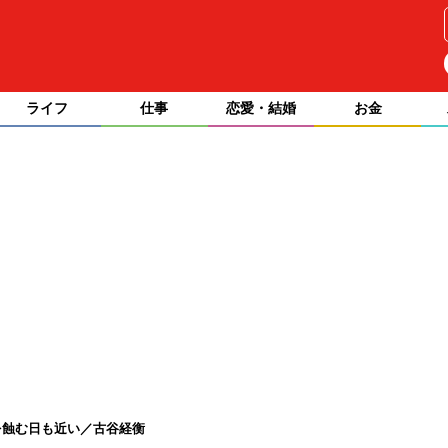
ライフ
仕事
恋愛・結婚
お金
を蝕む日も近い／古谷経衡