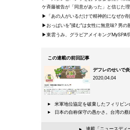
ケ斉藤被告が「同意があった」と信じた理
▶「あの人がいるだけで精神的になぜか削ら
▶おっぱいを“揉む”は女性に無意味? 男の
▶東雲うみ、グラビアメイキングMySPA
この連載の前回記事
デフレのせいで炎
2020.04.04
米軍地位協定を破棄したフィリピ
日本の自称保守の愚かさ。台湾の
連載「ニュースディ
▲