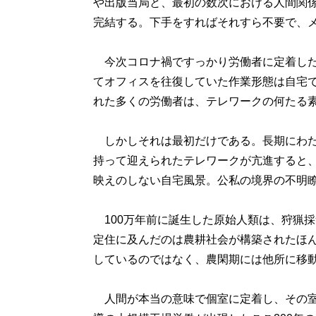
や出版当局と、最初の数次における人間関
完結する。下手をすればそれすら不要で、
今次コロナ禍ですっかり労働者に定着した
てオフィスを往復していた作業形態は自宅
れた多くの労働者は、テレワークの何たる
しかしそれは最初だけである。長期にわた
持って迎えられたテレワークが亢進すると、
映えのしない自宅風景。公私の境界の不明
100万年前に誕生した原始人類は、狩猟
定住に及んだのは農耕社会が構築されたほ
しているのではなく、農閑期には他所に移
人間が本当の意味で個室に定着し、その室