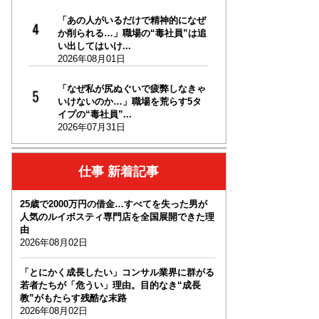
「あの人がいるだけで精神的になぜ
か削られる…」職場の“毒社員”は追
い出してはいけ...
2026年08月01日
「なぜ私が尻ぬぐいで疲弊しなきゃ
いけないのか…」職場を荒らす5タ
イプの“毒社員”...
2026年07月31日
仕事 新着記事
25歳で2000万円の借金…すべてを失った男が
人気のルイボスティ専門店を全国展開できた理
由
2026年08月02日
「とにかく成長したい」コンサル業界に群がる
若者たちが「危うい」理由。目的なき“成長
教”がもたらす残酷な末路
2026年08月02日