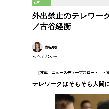
仕事
外出禁止のテレワー
／古谷経衡
古谷経衡
バックナンバー
―［
連載「ニュースディープスロート」＜
テレワークはそもそも人間