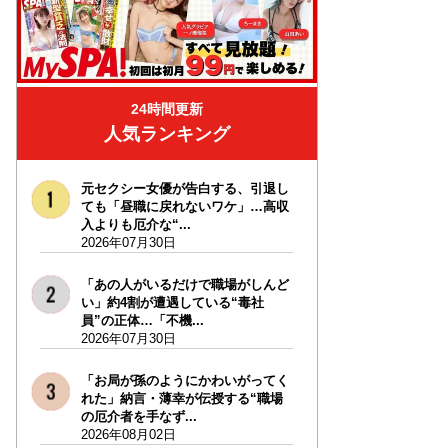
24時間更新
人気ランキング
元セクシー女優が告白する、引退し
ても「昼職に戻れないワケ」…高収
入よりも厄介な“...
2026年07月30日
「あの人がいるだけで職場がしんど
い」約4割が遭遇している“毒社
員”の正体…「不機...
2026年07月30日
「お局が孫のようにかわいがってく
れた」納言・薄幸が伝授する“職場
の厄介者を手なず...
2026年08月02日