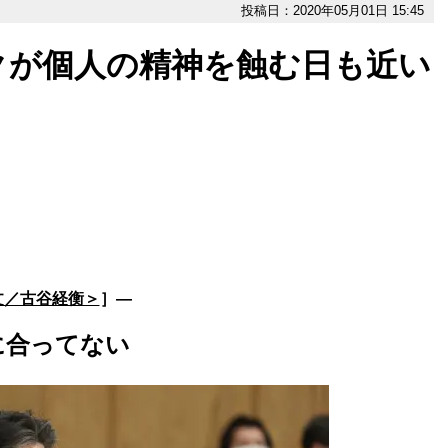
投稿日：2020年05月01日 15:45
クが個人の精神を蝕む日も近い
文／古谷経衡＞
］―
に合ってない