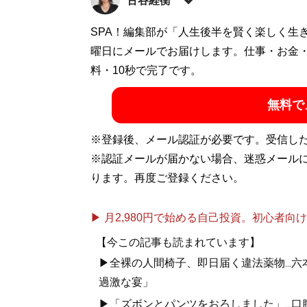
古谷経衡
（ふるやつねひら）1982年生まれ。作家
SPA！編集部が「人生後半を賢く楽しく生
員。立命館大学文学部史学科卒。20代後半
曜日にメールでお届けします。仕事・お金
が、やがて保守論壇のムラ体質や年功序列
料・10秒で完了です。
（小学館）、『
左翼も右翼もウソばかり
』
無料で
無くならないのか
』（晶文社）など、著書
※登録後、メール認証が必要です。受信し
記事一覧へ
※認証メールが届かない場合、迷惑メール
ります。再度ご登録ください。
▶ 月2,980円で始める自己投資。初心者向けch
【今この記事も読まれています】
▶全裸の人間椅子、即日届く違法薬物...
過激な宴」
▶「ズボンとパンツをおろしました」...