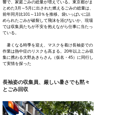
響で、家庭ごみの総量が増えている。東京都がま
とめた3月～5月に出された燃えるごみの総量は、
前年同月比101～110％を推移。袋いっぱいに詰
められたごみが破裂して飛沫を浴びないか、現場
では収集員たちが不安を抱えながら仕事に当たっ
ている。
暑くなる時季を迎え、マスクを着け長袖姿での
作業は熱中症のリスクも高まる。20年以上ごみ収
集に携わる大野あきらさん（仮名・45）に同行し
て実情を探った
長袖姿の収集員、厳しい暑さでも黙々
とごみ回収