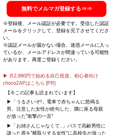
無料でメルマガ登録する⇒⇒
※登録後、メール認証が必要です。受信した認証
メールをクリックして、登録を完了させてくださ
い。
※認証メールが届かない場合、迷惑メールに入っ
ているか、メールアドレスが間違っている可能性
があります。再度ご登録ください。
▶ 月2,980円で始める自己投資。初心者向け
chocoZAPはこちら [PR]
【今この記事も読まれています】
▶「うるさいぞ!」電車で赤ちゃんに怒鳴る
男。注意した女性が絶句した、隣に座る母親
が放った“衝撃の一言”
▶「お姉さんじゃなくて...」バスで高齢男性に
譲った席を“横取りする女性”に高校生が放った