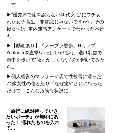
一言
▶“優先席で席を譲らない40代女性”にブチ切
れた女子高生「非常識じゃないですか?」その
後女性は...車内迷惑アンケートでわかった本音
も
▶【動画あり】「ノーブラ散歩」Hカップ
Youtuberを直撃!おっぱいが揺れ、透け乳首で
街中を歩いて“恥ずかしくない”のか聞いてみた
ら...
▶個人経営のマッサージ店で性被害に遭った
24歳女性の傷と怒り「なぜ癒やされに行った
だけで、こんな危険な状況に」
「旅行に絶対持っていき
たいポーチ」が無印にあ
った！ 濡れたものを入れ
て…