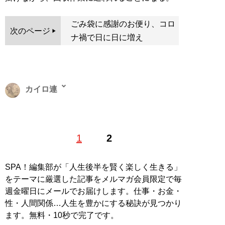
ごみ袋に感謝のお便り、コロ
次のページ
ナ禍で日に日に増え
カイロ連
新聞記者兼ライター。スター・ウォーズのキャラクター
1
2
と、冬の必需品「ホッカイロ」をこよなく愛すことから
命名。「今」話題になっていることを自分なりに深掘り
します。裁判、LGBTや在日コリアンといったマイノリ
SPA！編集部が「人生後半を賢く楽しく生きる」
ティ、貧困問題などに関心あります。Twitter：
をテーマに厳選した記事をメルマガ会員限定で毎
@hokkairo_ren
週金曜日にメールでお届けします。仕事・お金・
性・人間関係…人生を豊かにする秘訣が見つかり
記事一覧へ
ます。無料・10秒で完了です。