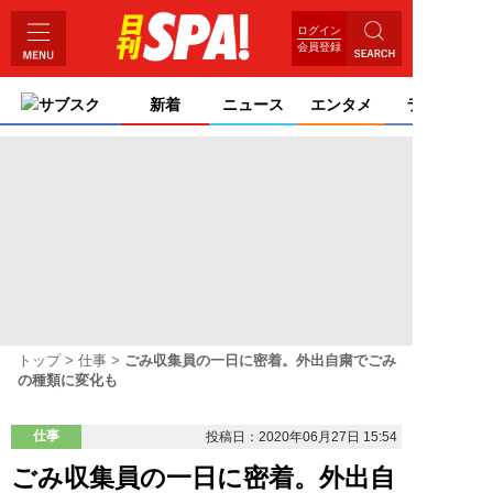
ログイン
会員登録
サブスク
新着
ニュース
エンタメ
ライフ
トップ
仕事
ごみ収集員の一日に密着。外出自粛でごみ
の種類に変化も
仕事
投稿日：2020年06月27日 15:54
ごみ収集員の一日に密着。外出自