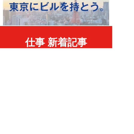
仕事 新着記事
NEW!
仕事
2026年08月02日
25歳で2000万円の借金…すべて
を失った男が人気のルイボスティ
専門店を全...
吉田一治
NEW!
仕事
2026年08月02日
「とにかく成長したい」コンサル
業界に群がる若者たちが「危う