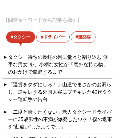
【関連キーワードから記事を探す】
タクシー
ドライバー
迷惑客
タクシー待ちの長蛇の列に堂々と割り込む“派
手な男女”を、小柄な女性が「意外な持ち物」
のおかげで撃退するまで
「運賃をタダにしろ！」山道でまさかのお漏ら
し、逆ギレする外国人客にブチギレた40代タク
シー運転手の告白
「二度と乗りたくない」老人タクシードライバ
ーに35歳男性の不満が爆発したワケ「僕の返事
を“勘違い”したようで…」