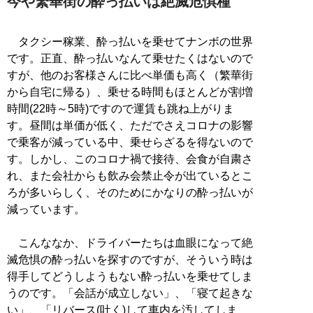
今や繁華街の酔っ払いは絶滅危惧種
タクシー稼業、酔っ払いを乗せてナンボの世界
です。正直、酔っ払いなんて乗せたくはないので
すが、他のお客様さんに比べ単価も高く（繁華街
から自宅に帰る）、乗せる時間もほとんどが割増
時間(22時～5時)ですので運賃も跳ね上がりま
す。昼間は単価が低く、ただでさえコロナの影響
で乗客が減っている中、乗せらざるを得ないので
す。しかし、このコロナ禍で接待、会食が自粛さ
れ、また会社からも飲み会禁止令が出ているとこ
ろが多いらしく、そのためにかなりの酔っ払いが
減っています。
こんななか、ドライバーたちは血眼になって絶
滅危惧の酔っ払いを探すのですが、そういう時は
得手してどうしようもない酔っ払いを乗せてしま
うのです。「会話が成立しない」、「寝て起きな
い」、「リバース(吐く)して車内を汚してしま