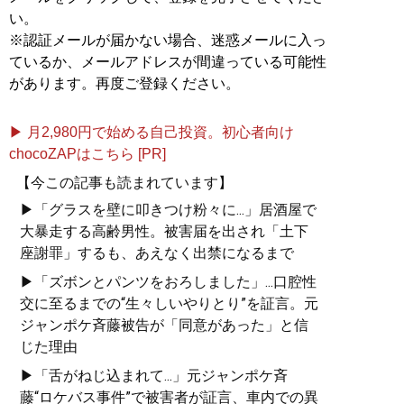
い。
※認証メールが届かない場合、迷惑メールに入っ
ているか、メールアドレスが間違っている可能性
があります。再度ご登録ください。
▶ 月2,980円で始める自己投資。初心者向け
chocoZAPはこちら [PR]
【今この記事も読まれています】
▶「グラスを壁に叩きつけ粉々に...」居酒屋で
大暴走する高齢男性。被害届を出され「土下
座謝罪」するも、あえなく出禁になるまで
▶「ズボンとパンツをおろしました」...口腔性
交に至るまでの“生々しいやりとり”を証言。元
ジャンポケ斉藤被告が「同意があった」と信
じた理由
▶「舌がねじ込まれて...」元ジャンポケ斉
藤“ロケバス事件”で被害者が証言、車内での異