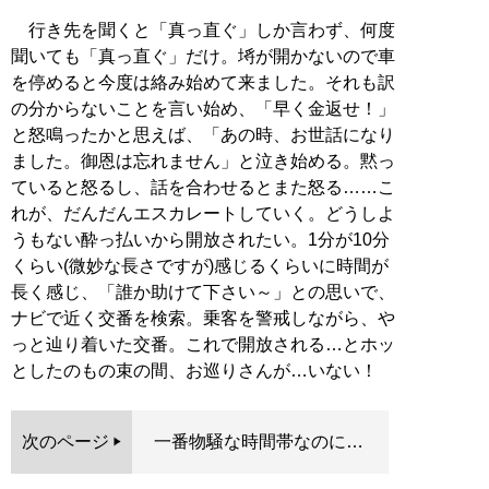
行き先を聞くと「真っ直ぐ」しか言わず、何度
聞いても「真っ直ぐ」だけ。埓が開かないので車
を停めると今度は絡み始めて来ました。それも訳
の分からないことを言い始め、「早く金返せ！」
と怒鳴ったかと思えば、「あの時、お世話になり
ました。御恩は忘れません」と泣き始める。黙っ
ていると怒るし、話を合わせるとまた怒る……こ
れが、だんだんエスカレートしていく。どうしよ
うもない酔っ払いから開放されたい。1分が10分
くらい(微妙な長さですが)感じるくらいに時間が
長く感じ、「誰か助けて下さい～」との思いで、
ナビで近く交番を検索。乗客を警戒しながら、や
っと辿り着いた交番。これで開放される…とホッ
としたのもの束の間、お巡りさんが…いない！
次のページ
一番物騒な時間帯なのに…