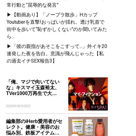
常行動と“屈辱的な発言”
▶【動画あり】「ノーブラ散歩」Hカップ
Youtuberを直撃!おっぱいが揺れ、透け乳首で
街中を歩いて“恥ずかしくない”のか聞いてみた
ら...
▶「彼の親指があそこをこすって...」外イキ20
連発した夜を告白。意識が飛んじゃった【私
の過去イチSEX報告3】
「俺、マジで向いてない
な」キスマイ玉森裕太、
TVer1000万再生で大…
2026年08月05日
編集部のiHerb愛用者がセ
レクト。健康・美容のお
悩み別、鉄板アイテム…