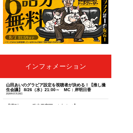
インフォメーション
山田あいのグラビア設定を視聴者が決める！【推し撮
生会議】 8/26（水）21:00～ MC：岸明日香
2026年07月29日
【週刊SPA! 発売日変更のお知らせ】
2026年07月28日
「天羽希純」のセクシーな秘蔵カットを大放出！週刊
SPA!のサブスク「MySPA!」続々更新中！初回は初月
99円で読み放題