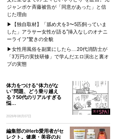
ジャンポケ斉藤被告が「同意があった」と信
じた理由
▶【独自取材】「舐め犬を3〜5匹飼っていま
した」アラサー女性が語る“挿入なしのオナニ
ーライフ”驚きの全貌
▶女性用風俗を副業にしたら......20代消防士が
「3万円の実技研修」で学んだエロ演出と裏オ
プの実態
体力をつける“体力がな
い”問題、どう乗り越え
る？50代のリアルすぎる
悩…
2026年08月07日
編集部のiHerb愛用者がセ
レクト。健康・美容のお