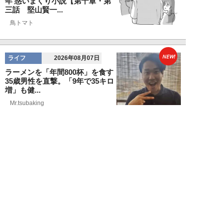
年 惑いまくり小説【第十章・第
三話 堅山賢一...
鳥トマト
NEW!
ライフ
2026年08月07日
ラーメンを「年間800杯」を食す
35歳男性を直撃。「9年で35キロ
増」も健...
Mr.tsubaking
NEW!
ライフ
2026年08月07日
「邪魔なんだよ！」新幹線で座席
を蹴ってくる後ろの男性…恐怖に
震えた女性客を...
chimi86
NEW!
ライフ
2026年08月06日