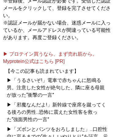
※登録後、メール認証が必要です。受信した認証
メールをクリックして、登録を完了させてくださ
い。
※認証メールが届かない場合、迷惑メールに入っ
ているか、メールアドレスが間違っている可能性
があります。再度ご登録ください。
▶ プロテイン買うなら、まず売れ筋から。
Myprotein公式はこちら [PR]
【今この記事も読まれています】
▶「うるさいぞ!」電車で赤ちゃんに怒鳴る
男。注意した女性が絶句した、隣に座る母親
が放った“衝撃の一言”
▶「邪魔なんだよ!」新幹線で座席を蹴ってく
る後ろの男性...恐怖に震えた女性客を救っ
た“強面男性の一言”
▶「ズボンとパンツをおろしました」...口腔性
交に至るまでの“生々しいやりとり”を証言。元