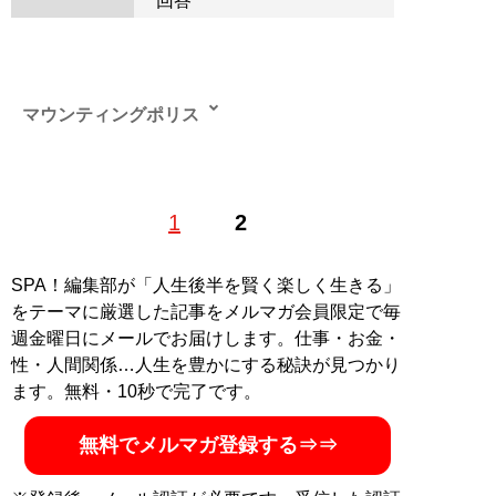
回答
マウンティングポリス
「人間のあらゆる行動はマウンティング欲求によって支
1
2
配されている」「マウンティングを制する者は人生を制
する」を信条に、世の中に存在する様々なマウンティン
グ事例を収集・分析し、情報発信を行う。ツイッターア
SPA！編集部が「人生後半を賢く楽しく生きる」
カウント
@mountingpolice
をテーマに厳選した記事をメルマガ会員限定で毎
週金曜日にメールでお届けします。仕事・お金・
記事一覧へ
性・人間関係…人生を豊かにする秘訣が見つかり
ます。無料・10秒で完了です。
無料でメルマガ登録する⇒⇒