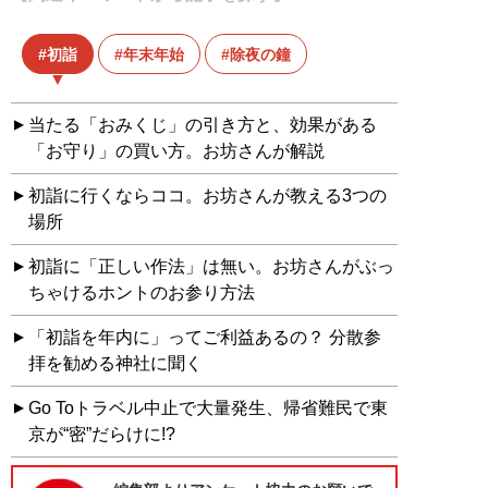
初詣
年末年始
除夜の鐘
当たる「おみくじ」の引き方と、効果がある
「お守り」の買い方。お坊さんが解説
初詣に行くならココ。お坊さんが教える3つの
場所
初詣に「正しい作法」は無い。お坊さんがぶっ
ちゃけるホントのお参り方法
「初詣を年内に」ってご利益あるの？ 分散参
拝を勧める神社に聞く
Go Toトラベル中止で大量発生、帰省難民で東
京が“密”だらけに!?