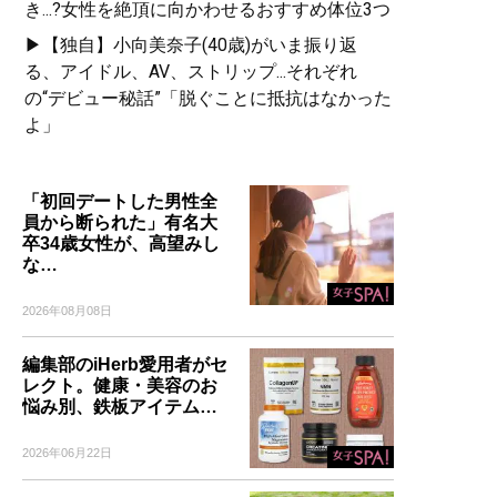
き...?女性を絶頂に向かわせるおすすめ体位3つ
▶【独自】小向美奈子(40歳)がいま振り返
る、アイドル、AV、ストリップ...それぞれ
の“デビュー秘話”「脱ぐことに抵抗はなかった
よ」
「初回デートした男性全
員から断られた」有名大
卒34歳女性が、高望みし
な…
2026年08月08日
編集部のiHerb愛用者がセ
レクト。健康・美容のお
悩み別、鉄板アイテム…
2026年06月22日