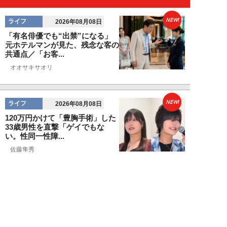
NEW!
ライフ
2026年08月08日
「有名俳優でも“出禁”になる」
元ホテルマンが見た、残念な客の
共通点／「お客...
オオサキサオリ
NEW!
ライフ
2026年08月08日
120万円かけて「豊胸手術」した
33歳男性を直撃「ゲイでもな
い。性同一性障...
佐藤隼秀
NEW!
ライフ
2026年08月08日
満員の新幹線で子供が「座りたい
～！」迷惑家族に困惑…周囲の乗
客が内心“スカ...