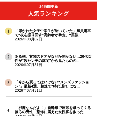
24時間更新
人気ランキング
「叩かれた女子中学生が泣いていた」満員電車
で“杖を振り回す”高齢者が暴走。“屈強...
2026年08月02日
ある朝、玄関のドアがなぜか開かない…20代女
性が“数センチの隙間”から見たものの...
2026年07月31日
「今から買ってはいけない“メンズファッショ
ン”」最新4選。超速で“時代遅れ”にな...
2026年07月31日
「邪魔なんだよ！」新幹線で座席を蹴ってくる
後ろの男性…恐怖に震えた女性客を救った...