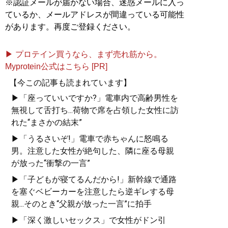
※認証メールが届かない場合、迷惑メールに入っ
ているか、メールアドレスが間違っている可能性
があります。再度ご登録ください。
▶ プロテイン買うなら、まず売れ筋から。
Myprotein公式はこちら [PR]
【今この記事も読まれています】
▶「座っていいですか?」電車内で高齢男性を
無視して舌打ち...荷物で席を占領した女性に訪
れた“まさかの結末”
▶「うるさいぞ!」電車で赤ちゃんに怒鳴る
男。注意した女性が絶句した、隣に座る母親
が放った“衝撃の一言”
▶「子どもが寝てるんだから!」新幹線で通路
を塞ぐベビーカーを注意したら逆ギレする母
親...そのとき“父親が放った一言”に拍手
▶「深く激しいセックス」で女性がドン引