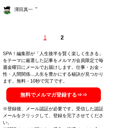
澤田真一
ノンフィクション作家、Webライター。1984年10月11
1
2
日生。東南アジア経済情報、最新テクノロジー、ガジェ
ット関連記事を各メディアで執筆。ブログ『
たまには澤
田もエンターテイナー
』
SPA！編集部が「人生後半を賢く楽しく生きる」
をテーマに厳選した記事をメルマガ会員限定で毎
記事一覧へ
週金曜日にメールでお届けします。仕事・お金・
性・人間関係…人生を豊かにする秘訣が見つかり
ます。無料・10秒で完了です。
無料でメルマガ登録する⇒⇒
※登録後、メール認証が必要です。受信した認証
メールをクリックして、登録を完了させてくださ
い。