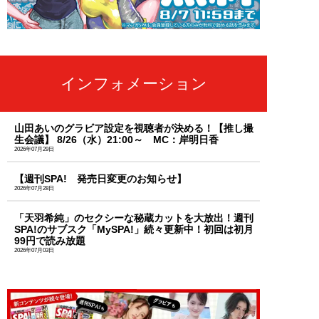
インフォメーション
山田あいのグラビア設定を視聴者が決める！【推し撮
生会議】 8/26（水）21:00～ MC：岸明日香
2026年07月29日
【週刊SPA! 発売日変更のお知らせ】
2026年07月28日
「天羽希純」のセクシーな秘蔵カットを大放出！週刊
SPA!のサブスク「MySPA!」続々更新中！初回は初月
99円で読み放題
2026年07月03日