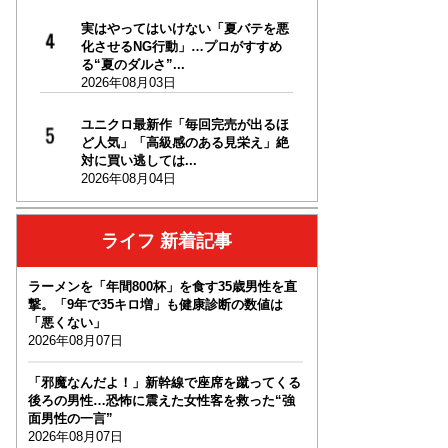
実はやってはいけない「夏バテを悪
化させるNG行動」…プロがすすめ
る“夏のダルさ”...
2026年08月03日
ユニクロ最新作「毎回完売が出るほ
ど人気」「高級感のある見栄え」絶
対に買い逃しては...
2026年08月04日
ライフ 新着記事
ラーメンを「年間800杯」を食す35歳男性を直
撃。「9年で35キロ増」も健康診断の数値は
「悪くない」
2026年08月07日
「邪魔なんだよ！」新幹線で座席を蹴ってくる
後ろの男性…恐怖に震えた女性客を救った“強
面男性の一言”
2026年08月07日