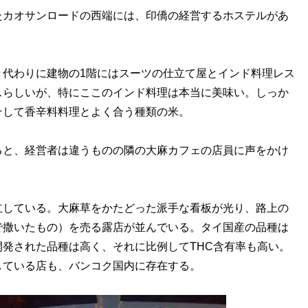
カオサンロードの西端には、印僑の経営するホステルがあ
代わりに建物の1階にはスーツの仕立て屋とインド料理レス
スらしいが、特にここのインド料理は本当に美味い。しっか
そして香辛料料理とよく合う種類の米。
と、経営者は違うものの隣の大麻カフェの店員に声をかけ
。
している。大麻草をかたどった派手な看板が光り、路上の
で撒いたもの）を売る露店が並んでいる。タイ国産の品種は
発された品種は高く、それに比例してTHC含有率も高い。
している店も、バンコク国内に存在する。