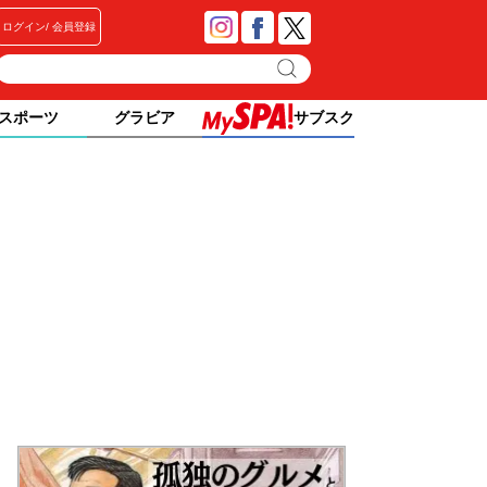
ログイン
会員登録
スポーツ
グラビア
サブスク