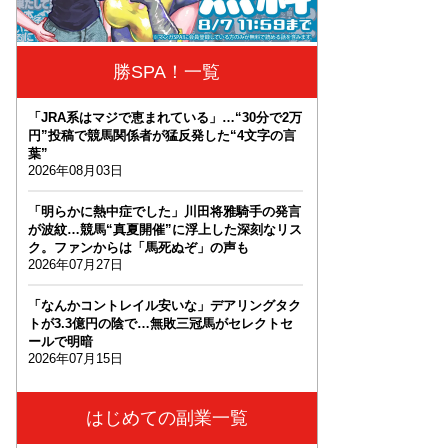
勝SPA！一覧
「JRA系はマジで恵まれている」…“30分で2万
円”投稿で競馬関係者が猛反発した“4文字の言
葉”
2026年08月03日
「明らかに熱中症でした」川田将雅騎手の発言
が波紋…競馬“真夏開催”に浮上した深刻なリス
ク。ファンからは「馬死ぬぞ」の声も
2026年07月27日
「なんかコントレイル安いな」デアリングタク
トが3.3億円の陰で…無敗三冠馬がセレクトセ
ールで明暗
2026年07月15日
はじめての副業一覧