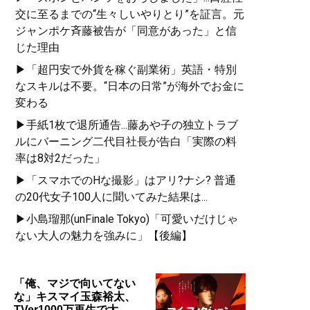
交に至るまでの“生々しいやりとり”を証言。元
ジャンポケ斉藤被告が「同意があった」と信
じた理由
▶「超円安で外貨を稼ぐ副業術」英語・特別
なスキルは不要。“日本の日常”が海外でお金に
変わる
▶手紙1枚で退所通告...藤あや子の独立トラブ
ルにバーニング二代目社長が告白「実際の料
率は8対2だった」
▶「スマホでのHな撮影」はアリ?ナシ? 普通
の20代女子100人に聞いてみた結果は...
▶小島瑠那(unFinale Tokyo)「可愛いだけじゃ
ない大人の魅力を強みに」【後編】
「俺、マジで向いてない
な」キスマイ玉森裕太、
TVer1000万再生で大…