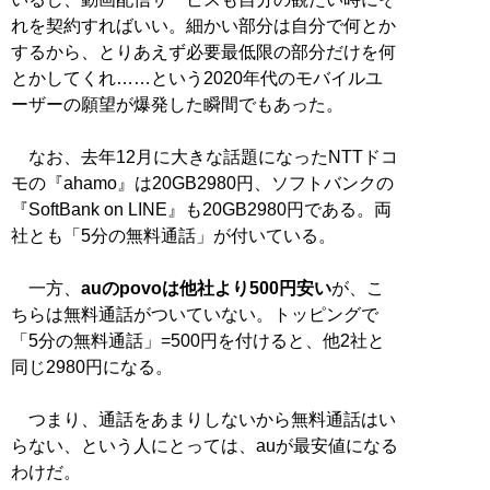
れを契約すればいい。細かい部分は自分で何とか
するから、とりあえず必要最低限の部分だけを何
とかしてくれ……という2020年代のモバイルユ
ーザーの願望が爆発した瞬間でもあった。
なお、去年12月に大きな話題になったNTTドコ
モの『ahamo』は20GB2980円、ソフトバンクの
『SoftBank on LINE』も20GB2980円である。両
社とも「5分の無料通話」が付いている。
一方、
auのpovoは他社より500円安い
が、こ
ちらは無料通話がついていない。トッピングで
「5分の無料通話」=500円を付けると、他2社と
同じ2980円になる。
つまり、通話をあまりしないから無料通話はい
らない、という人にとっては、auが最安値になる
わけだ。