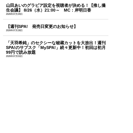
山田あいのグラビア設定を視聴者が決める！【推し撮
生会議】 8/26（水）21:00～ MC：岸明日香
2026年07月29日
【週刊SPA! 発売日変更のお知らせ】
2026年07月28日
「天羽希純」のセクシーな秘蔵カットを大放出！週刊
SPA!のサブスク「MySPA!」続々更新中！初回は初月
99円で読み放題
2026年07月03日