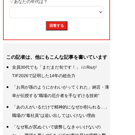
この記者は、他にもこんな記事を書いています
全員30代でも「まだまだ旬です！」 i☆Risが
TIF2026で証明した14年の総合力
「お局が孫のようにかわいがってくれた」納言・薄
幸が伝授する“職場の厄介者を手なずける技術”
「あの人がいるだけで精神的になぜか削られる…」
職場の“毒社員”は追い出してはいけない理由
「なぜ私が尻ぬぐいで疲弊しなきゃいけないの