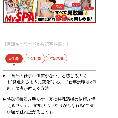
【関連キーワードから記事を探す】
仕事
会社員
管理職
「自分の仕事に価値がない」と感じる人で
も“見違えるように変化”する。『仕事は職場が9
割』著者が教える方法
特殊清掃員が明かす「夏に特殊清掃の依頼が増
えるワケ」。遺族が“ついやりがちな行動”で請
求額が跳ね上がることも