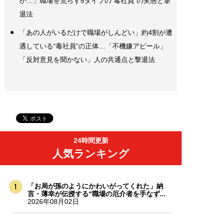
か…」職場を荒らす5タイプの“毒社員”の実態と撃
退法
「あの人がいるだけで職場がしんどい」約4割が遭
遇している“毒社員”の正体…「不機嫌アピール」
「反対意見を聞かない」人の共通点と撃退法
24時間更新
人気ランキング
「お局が孫のようにかわいがってくれた」納
言・薄幸が伝授する“職場の厄介者を手なず...
2026年08月02日