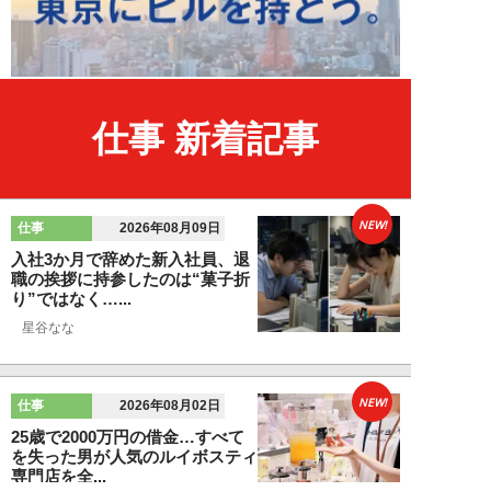
仕事 新着記事
NEW!
仕事
2026年08月09日
入社3か月で辞めた新入社員、退
職の挨拶に持参したのは“菓子折
り”ではなく…...
星谷なな
NEW!
仕事
2026年08月02日
25歳で2000万円の借金…すべて
を失った男が人気のルイボスティ
専門店を全...