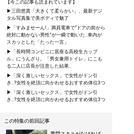
【今この記事も読まれています】
▶三田悠貴「大きくて柔らかい」、最新デジ
タル写真集で美ボディで魅了
▶「すみませーん!」満員電車で“ドアの前から
絶対に動かない男性”が一瞬で動いた...車内が
スカッとした「たった一言」
▶「長時間コンビニに居座る高校生カップ
ル」にうんざり。「男女兼用トイレ」にこも
る二人に店長が注意した結果...
▶「深く激しいセックス」で女性がドン引
き...?女性を絶頂に向かわせるおすすめ体位3つ
▶「深く激しいセックス」で女性がドン引
き...?女性を絶頂に向かわせるおすすめ体位3つ
この特集の前回記事
専門スキルがなければ