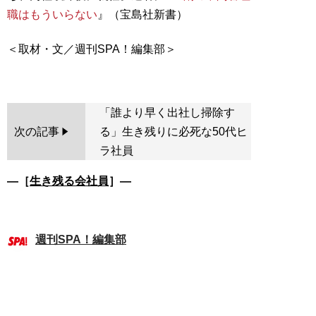
職はもういらない
』（宝島社新書）
＜取材・文／週刊SPA！編集部＞
「誰より早く出社し掃除す
次の記事
る」生き残りに必死な50代ヒ
ラ社員
―［
生き残る会社員
］―
週刊SPA！編集部