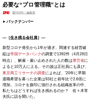
必要な“プロ管理職”とは
週刊SPA！編集部
バックナンバー
―［
生き残る会社員
］―
新型コロナ発生から1年が過ぎ、関連する経営破
綻は
帝国データバンク
の調査で1392件（4月28日
時点）、解雇・雇い止めされた人の数は
厚労省
に
よると10万人に上る。その波は正社員にも及び、
東京商工リサーチの調査
によれば、’20年に早期
退職希望を募った企業は93社と前年比で2.6倍に
増加。コロナを旗印に強行される組織改革の中、
私たちはどうすれば生き残れるのか？ 佐々木常
夫氏に話を聞いた。