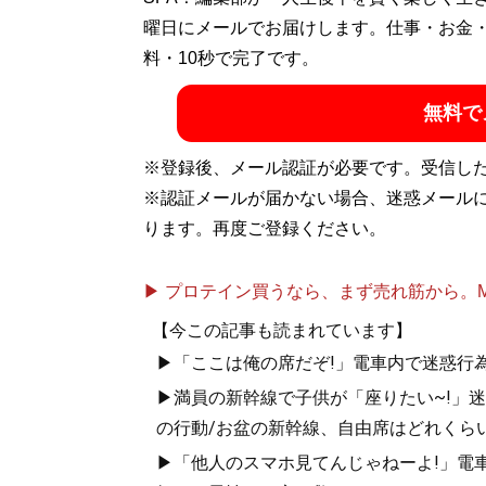
通するお笑い芸人。著書に『
曜日にメールでお届けします。仕事・お金
お得生活！ お
グ
料・10秒で完了です。
」、ユーチューブ「
いの得ちゃんねる
」に
ト:
@InoueJuniti
）
無料で
※登録後、メール認証が必要です。受信し
『
お得生活！ お
※認証メールが届かない場合、迷惑メール
ります。再度ご登録ください。
節約こそ最高の
▶ プロテイン買うなら、まず売れ筋から。Mypr
【今この記事も読まれています】
▶「ここは俺の席だぞ!」電車内で迷惑行
▶満員の新幹線で子供が「座りたい~!」迷惑
の行動/お盆の新幹線、自由席はどれくらい
記事一覧へ
▶「他人のスマホ見てんじゃねーよ!」電車