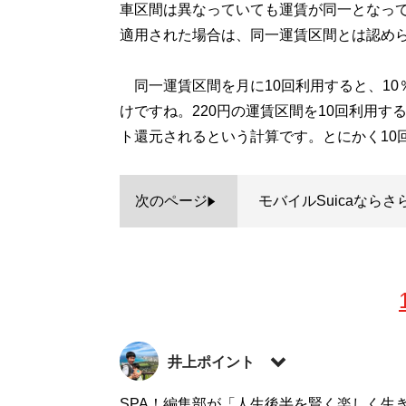
車区間は異なっていても運賃が同一となって
適用された場合は、同一運賃区間とは認め
同一運賃区間を月に10回利用すると、10
けですね。220円の運賃区間を10回利用す
ト還元されるという計算です。とにかく10
次のページ
モバイルSuicaならさ
井上ポイント
1983年、東京都生まれ。早稲田大学教育
SPA！編集部が「人生後半を賢く楽しく生