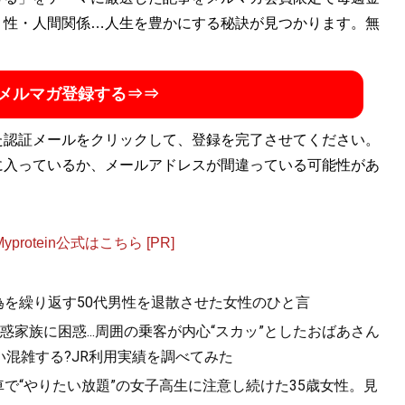
・性・人間関係…人生を豊かにする秘訣が見つかります。無
金がなくても人生100倍楽しめる！
』。ブログ「
いの得ブロ
て日々、お得情報を配信中（Twitterアカウン
メルマガ登録する⇒⇒
た認証メールをクリックして、登録を完了させてください。
金がなくても人生100倍楽しめる！
』
に入っているか、メールアドレスが間違っている可能性があ
エンターテインメントだ！
otein公式はこちら [PR]
為を繰り返す50代男性を退散させた女性のひと言
家族に困惑...周囲の乗客が内心“スカッ”としたおばあさん
混雑する?JR利用実績を調べてみた
で“やりたい放題”の女子高生に注意し続けた35歳女性。見