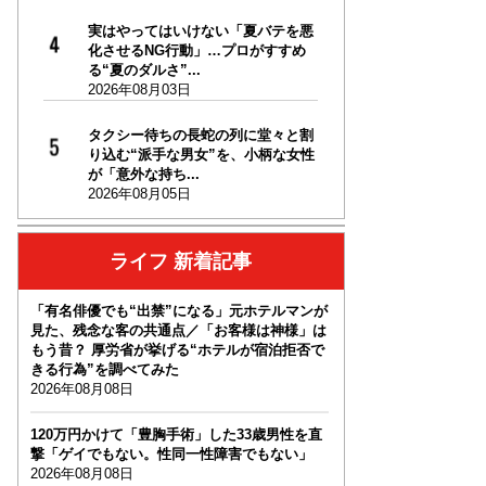
実はやってはいけない「夏バテを悪
化させるNG行動」…プロがすすめ
る“夏のダルさ”...
2026年08月03日
タクシー待ちの長蛇の列に堂々と割
り込む“派手な男女”を、小柄な女性
が「意外な持ち...
2026年08月05日
ライフ 新着記事
「有名俳優でも“出禁”になる」元ホテルマンが
見た、残念な客の共通点／「お客様は神様」は
もう昔？ 厚労省が挙げる“ホテルが宿泊拒否で
きる行為”を調べてみた
2026年08月08日
120万円かけて「豊胸手術」した33歳男性を直
撃「ゲイでもない。性同一性障害でもない」
2026年08月08日