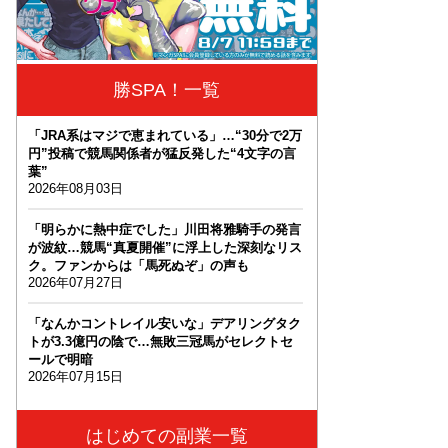
勝SPA！一覧
「JRA系はマジで恵まれている」…“30分で2万
円”投稿で競馬関係者が猛反発した“4文字の言
葉”
2026年08月03日
「明らかに熱中症でした」川田将雅騎手の発言
が波紋…競馬“真夏開催”に浮上した深刻なリス
ク。ファンからは「馬死ぬぞ」の声も
2026年07月27日
「なんかコントレイル安いな」デアリングタク
トが3.3億円の陰で…無敗三冠馬がセレクトセ
ールで明暗
2026年07月15日
はじめての副業一覧