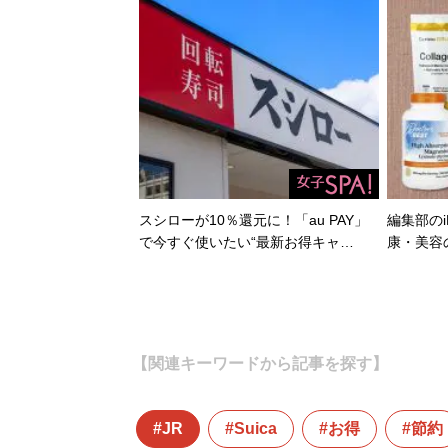
スシローが10％還元に！「au PAY」
編集部のi
で今すぐ使いたい“最新お得キャ…
康・美容
【関連キーワードから記事を探す】
JR
Suica
お得
節約