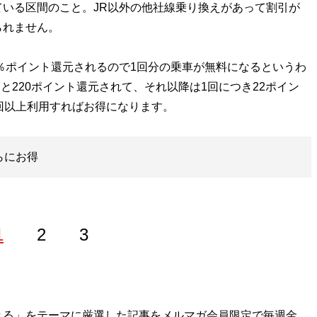
いる区間のこと。JR以外の他社線乗り換えがあって割引が
られません。
％ポイント還元されるので1回分の乗車が無料になるというわ
ると220ポイント還元されて、それ以降は1回につき22ポイン
回以上利用すればお得になります。
らにお得
1
2
3
学部卒。極度の節約好きで、ポイントやキャンペーン情報に精
きる」をテーマに厳選した記事をメルマガ会員限定で毎週金