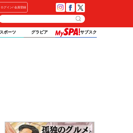
ログイン
会員登録
スポーツ
グラビア
サブスク